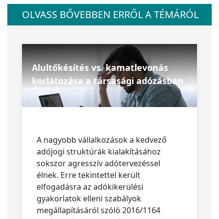
OLVASS BŐVEBBEN ERRŐL A TÉMÁRÓL
Alultőkésítés vs. kamatlevonás
korlátozása a társasági adózásban
A nagyobb vállalkozások a kedvező
adójogi struktúrák kialakításához
sokszor agresszív adótervezéssel
élnek. Erre tekintettel került
elfogadásra az adókikerülési
gyakorlatok elleni szabályok
megállapításáról szóló 2016/1164