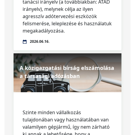
tanácsi irányelv (a továbbiakban: ATAD
irányelv), melynek célja az ilyen
agresszív adótervezési eszközök
felismerése, leleplezése és használatuk
megakadályozása.
2026.06.16.
A közigazgatási bírság elszámolása
a társasági adózásban
Szinte minden vállalkozás
tulajdonában vagy használatában van
valamilyen gépjármű, így nem zárható
ki annak a lehetősége, hogy a