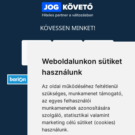
KÖVESSEN MINKET!
Weboldalunkon sütiket
használunk
Az oldal működéséhez feltétlenül
szükséges, munkamenet támogató,
ELÉRHETŐSÉGEK
az egyes felhasználói
munkamenetek azonosítására
+36 1 880 7600
szolgáló, statisztikai valamint
info@mprx.hu
marketing célú sütiket (cookies)
használunk.