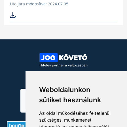
Utoljára módosítva: 2024.07.05
KÖVESSEN MINKET!
Weboldalunkon
sütiket használunk
Az oldal működéséhez feltétlenül
szükséges, munkamenet
támogató, az egyes felhasználói