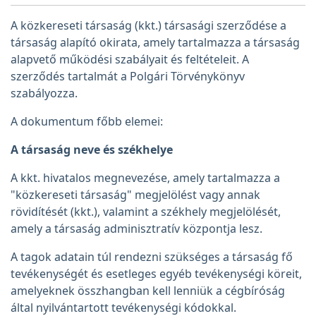
A közkereseti társaság (kkt.) társasági szerződése a
társaság alapító okirata, amely tartalmazza a társaság
alapvető működési szabályait és feltételeit. A
szerződés tartalmát a Polgári Törvénykönyv
szabályozza.
A dokumentum főbb elemei:
A társaság neve és székhelye
A kkt. hivatalos megnevezése, amely tartalmazza a
"közkereseti társaság" megjelölést vagy annak
rövidítését (kkt.), valamint a székhely megjelölését,
amely a társaság adminisztratív központja lesz.
A tagok adatain túl rendezni szükséges a társaság fő
tevékenységét és esetleges egyéb tevékenységi köreit,
amelyeknek összhangban kell lenniük a cégbíróság
által nyilvántartott tevékenységi kódokkal.