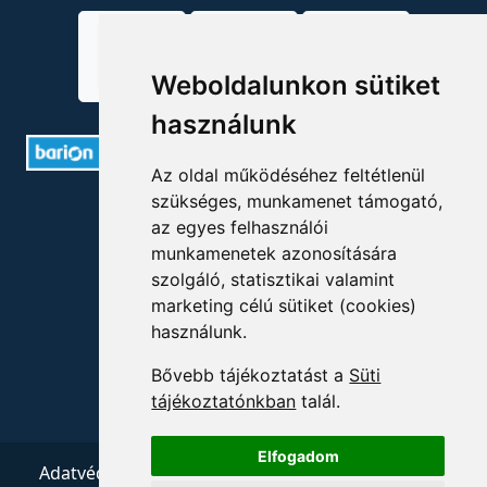
Weboldalunkon sütiket
használunk
Az oldal működéséhez feltétlenül
szükséges, munkamenet támogató,
ELÉRHETŐSÉGEK
az egyes felhasználói
munkamenetek azonosítására
+36 1 880 7600
szolgáló, statisztikai valamint
info@mprx.hu
marketing célú sütiket (cookies)
használunk.
Bővebb tájékoztatást a
Süti
tájékoztatónkban
talál.
Elfogadom
Adatvédelem
ÁSZF
Impresszum
Kapcsolat