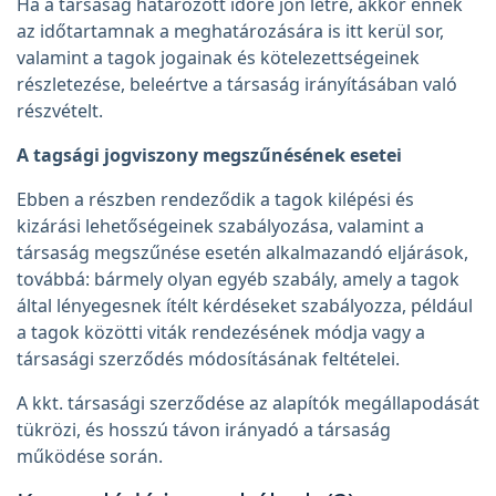
Ha a társaság határozott időre jön létre, akkor ennek
az időtartamnak a meghatározására is itt kerül sor,
valamint a tagok jogainak és kötelezettségeinek
részletezése, beleértve a társaság irányításában való
részvételt.
A tagsági jogviszony megszűnésének esetei
Ebben a részben rendeződik a tagok kilépési és
kizárási lehetőségeinek szabályozása, valamint a
társaság megszűnése esetén alkalmazandó eljárások,
továbbá: bármely olyan egyéb szabály, amely a tagok
által lényegesnek ítélt kérdéseket szabályozza, például
a tagok közötti viták rendezésének módja vagy a
társasági szerződés módosításának feltételei.
A kkt. társasági szerződése az alapítók megállapodását
tükrözi, és hosszú távon irányadó a társaság
működése során.