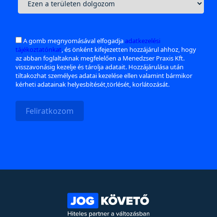
A gomb megnyomásával elfogadja
adatkezelési
tájékoztatónkat
, és önként kifejezetten hozzájárul ahhoz, hogy
az abban foglaltaknak megfelelően a Menedzser Praxis Kft.
visszavonásig kezelje és tárolja adatait. Hozzájárulása után
tiltakozhat személyes adatai kezelése ellen valamint bármikor
kérheti adatainak helyesbítését,törlését, korlátozását.
Feliratkozom