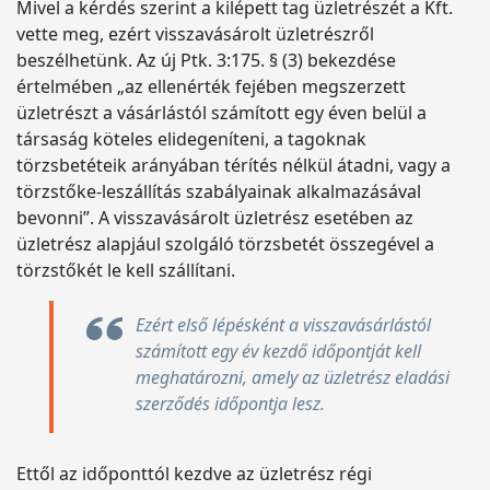
Mivel a kérdés szerint a kilépett tag üzletrészét a Kft.
vette meg, ezért visszavásárolt üzletrészről
beszélhetünk. Az új Ptk. 3:175. § (3) bekezdése
értelmében „az ellenérték fejében megszerzett
üzletrészt a vásárlástól számított egy éven belül a
társaság köteles elidegeníteni, a tagoknak
törzsbetéteik arányában térítés nélkül átadni, vagy a
törzstőke-leszállítás szabályainak alkalmazásával
bevonni”. A visszavásárolt üzletrész esetében az
üzletrész alapjául szolgáló törzsbetét összegével a
törzstőkét le kell szállítani.
Ezért első lépésként a visszavásárlástól
számított egy év kezdő időpontját kell
meghatározni, amely az üzletrész eladási
szerződés időpontja lesz.
Ettől az időponttól kezdve az üzletrész régi