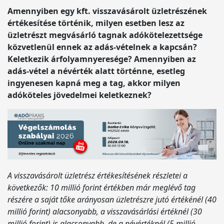
Amennyiben egy kft. visszavásárolt üzletrészének
értékesítése történik, milyen esetben lesz az
üzletrészt megvásárló tagnak adókötelezettsége
közvetlenül ennek az adás-vételnek a kapcsán?
Keletkezik árfolyamnyeresége? Amennyiben az
adás-vétel a névérték alatt történne, esetleg
ingyenesen kapná meg a tag, akkor milyen
adóköteles jövedelmei keletkeznek?
A visszavásárolt üzletrész értékesítésének részletei a
következők: 10 millió forint értékben már meglévő tag
részére a saját tőke arányosan üzletrészre jutó értékénél (40
millió forint) alacsonyabb, a visszavásárlási értéknél (30
millió forint) is alacsonyabb, de a névértéknél (5 millió