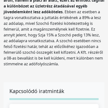
áron, hanem a piaci ár alatt, ezért az érintett tagnál
a különbözet az üzletrész átadásával egyéb
jövedelemként lesz adóköteles
. Ebben az esetben a
tagra vonatkoztatva a juttatás értékének a 89%-a lesz
az adóalap, mivel Szochó fizetési kötelezettség is
felmerül, amit a magánszemélynek kell fizetnie. Ez
annyit jelent, hogy Szja 15% a Szochó pedig 13% lesz,
az adóalapra vonatkoztatva. A szochó esetében nincs
felső fizetési határ, tehát az előzőkéhez igazodóan a
felmerülő szochó összegét kell kifizetni. A Kft. részéről
a 08-as bevallást is be kell küldeni, mert különben nem
stimmelne az adófolyószámla.
Kapcsolódó iratminták