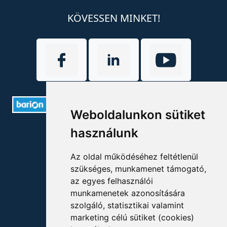
KÖVESSEN MINKET!
Weboldalunkon sütiket
ELÉRHETŐSÉGEK
használunk
+36 1 880 7600
Az oldal működéséhez feltétlenül
szükséges, munkamenet támogató,
info@mprx.hu
az egyes felhasználói
munkamenetek azonosítására
szolgáló, statisztikai valamint
marketing célú sütiket (cookies)