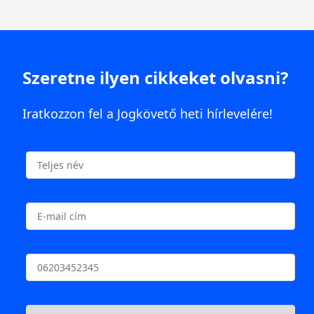
Szeretne ilyen cikkeket olvasni?
Iratkozzon fel a Jogkövető heti hírlevelére!