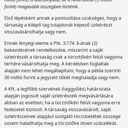
forint) magasabb összegben történik.
Első lépésként annak a pontosítása szükséges, hogy a
társaság a kilépő tag tulajdonát képező üzletrészt
visszavásárolhatja vagy nem.
Ennek lényegi eleme a Ptk. 3:174. §-ának (2)
bekezdésének rendelkezése, miszerint a saját
üzletrészét a társaság csak a törzstőkén felüli vagyona
terhére vásárolhatja meg. A kérdésben foglaltak
alapján nem lehet megállapítani, hogy a példa szerinti
30 millió forint a jegyzett tőkét meghaladja vagy nem.
A Kft. a legfőbb szervének (taggyűlés) határozata
alapján jogosult saját üzletrészeik megvásárlására
abban az esetben, ha a törzstőkén felüli vagyona erre
fedezetet biztosít. A társaság visszavásárolt, saját
üzletrészeinek alapjául szolgáló törzsbetétek összege
sosem haladhatja meg a törzstőke ötven százalékát.