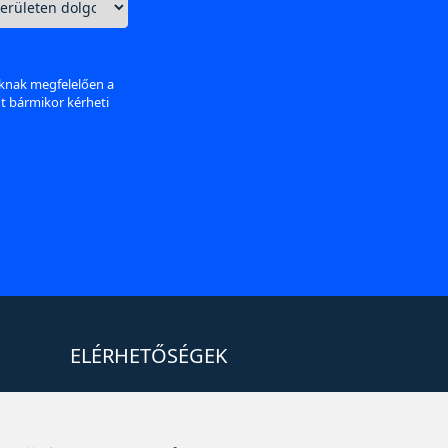
aknak megfelelően a
nt bármikor kérheti
ELÉRHETŐSÉGEK
+36 1 880 7600
info@mprx.hu