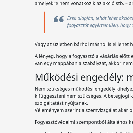
amelyekre nem vonatkozik az akció stb. – ar
Ezek alapján, tehát lehet akcióz
fogyasztót egyértelműen, hogy o
Vagy az üzletben bárhol máshol is el lehet he
A lényeg, hogy a fogyasztó a vásárlás előt
van egy mappában a szabályzat, akkor nem t
Működési engedély: mé
Nem szükséges működési engedély kihelyezés
kifüggeszteni nem szükséges. A betegjogi ké
szolgáltatást nyújtanak.
Véleményem szerint a szemvizsgálat akár or
Fogyasztóvédelmi szempontból általános ker