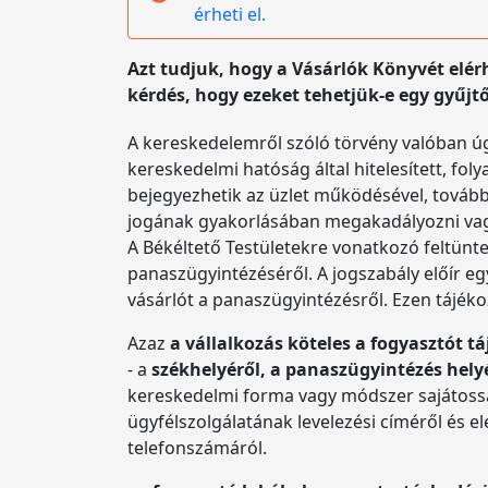
érheti el.
Azt tudjuk, hogy a Vásárlók Könyvét elérh
kérdés, hogy ezeket tehetjük-e egy gyűj
A kereskedelemről szóló törvény valóban úg
kereskedelmi hatóság által hitelesített, fo
bejegyezhetik az üzlet működésével, továbbá
jogának gyakorlásában megakadályozni vagy 
A Békéltető Testületekre vonatkozó feltünt
panaszügyintézéséről. A jogszabály előír eg
vásárlót a panaszügyintézésről. Ezen tájékoz
Azaz
a vállalkozás köteles a fogyasztót t
- a
székhelyéről, a panaszügyintézés hely
kereskedelmi forma vagy módszer sajátossá
ügyfélszolgálatának levelezési címéről és el
telefonszámáról.