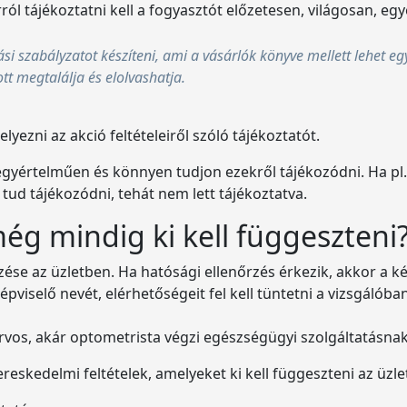
ról tájékoztatni kell a fogyasztót előzetesen, világosan, 
ási szabályzatot készíteni, ami a vásárlók könyve mellett lehet 
tt megtalálja és elolvashatja.
lyezni az akció feltételeiről szóló tájékoztatót.
t egyértelműen és könnyen tudjon ezekről tájékozódni. Ha p
ud tájékozódni, tehát nem lett tájékoztatva.
g mindig ki kell függeszteni
e az üzletben. Ha hatósági ellenőrzés érkezik, akkor a kér
pviselő nevét, elérhetőségeit fel kell tüntetni a vizsgálób
vos, akár optometrista végzi egészségügyi szolgáltatásna
eskedelmi feltételek, amelyeket ki kell függeszteni az üzle