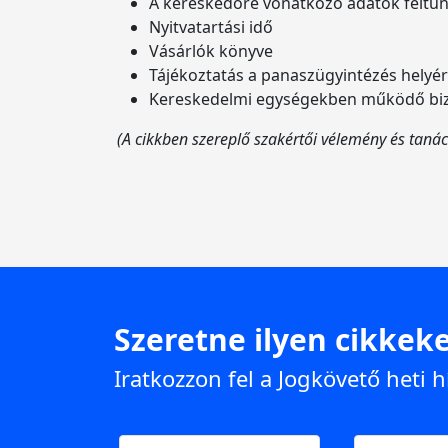
A kereskedőre vonatkozó adatok feltü
Nyitvatartási idő
Vásárlók könyve
Tájékoztatás a panaszügyintézés helyé
Kereskedelmi egységekben működő bizt
(A cikkben szereplő szakértői vélemény és tanác
Szeretne ilyen cikkeke
Iratkozzon fel a Jogkövető heti h