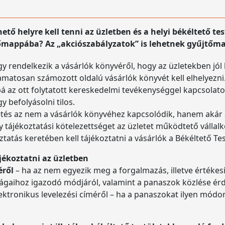
ető helyre kell tenni az üzletben és a helyi békéltető te
tőmappába? Az „akciószabályzatok” is lehetnek gyűjtőma
y rendelkezik a vásárlók könyvéről, hogy az üzletekben jól
lyamatosan számozott oldalú vásárlók könyvét kell elhelyezni
 az ott folytatott kereskedelmi tevékenységgel kapcsolatos 
befolyásolni tilos.
etés az nem a vásárlók könyvéhez kapcsolódik, hanem akár 
y tájékoztatási kötelezettséget az üzletet működtető válla
tatás keretében kell tájékoztatni a vásárlók a Békéltető Tes
ájékoztatni az üzletben
éről
– ha az nem egyezik meg a forgalmazás, illetve értékesí
gaihoz igazodó módjáról, valamint a panaszok közlése érde
ektronikus levelezési címéről – ha a panaszokat ilyen módon 