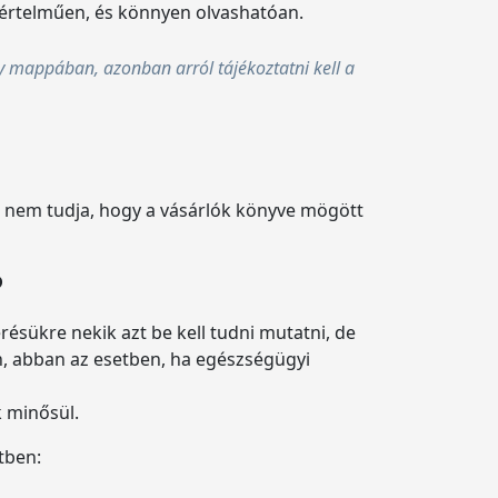
egyértelműen, és könnyen olvashatóan.
egy mappában, azonban arról tájékoztatni kell a
l. nem tudja, hogy a vásárlók könyve mögött
?
ésükre nekik azt be kell tudni mutatni, de
an, abban az esetben, ha egészségügyi
k minősül.
tben: