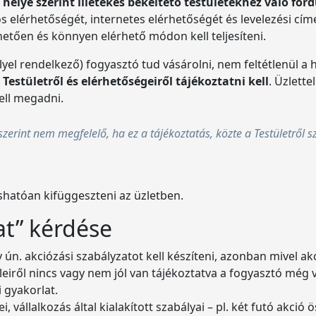
helye szerint illetékes békéltető testületekhez való for
nos elérhetőségét, internetes elérhetőségét és levelezési cím
thetően és könnyen elérhető módon kell teljesíteni.
el rendelkező) fogyasztó tud vásárolni, nem feltétlenül a he
 Testületről és elérhetőségeiről tájékoztatni kell
. Üzlette
kell megadni.
erint nem megfelelő, ha ez a tájékoztatás, közte a Testületről sz
ashatóan kifüggeszteni az üzletben.
at” kérdése
y ún. akciózási szabályzatot kell készíteni, azonban mivel a
eleiről nincs vagy nem jól van tájékoztatva a fogyasztó még 
 gyakorlat.
 vállalkozás által kialakított szabályai – pl. két futó akc