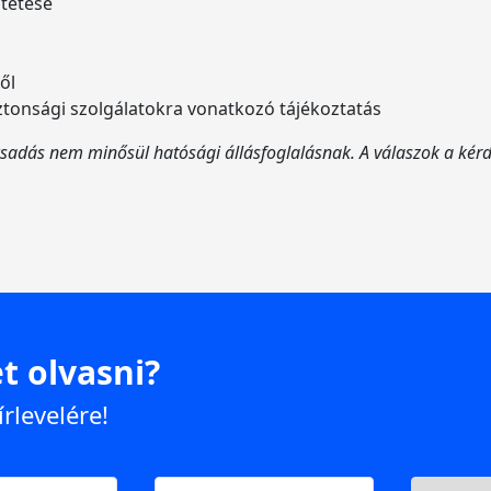
ntetése
ről
onsági szolgálatokra vonatkozó tájékoztatás
sadás nem minősül hatósági állásfoglalásnak. A válaszok a kérdé
t olvasni?
írlevelére!