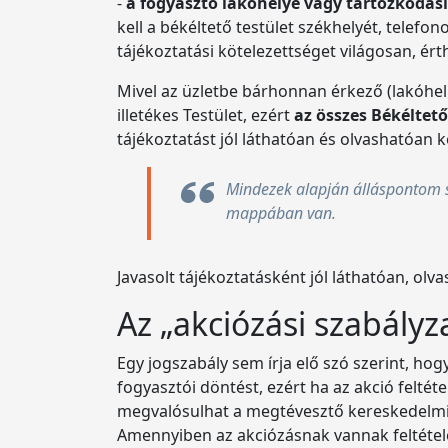
-
a fogyasztó lakóhelye vagy tartózkodási 
kell a békéltető testület székhelyét, telefo
tájékoztatási kötelezettséget világosan, ér
Mivel az üzletbe bárhonnan érkező (lakóhelly
illetékes Testület, ezért
az összes Békéltető
tájékoztatást jól láthatóan és olvashatóan 
Mindezek alapján álláspontom sz
mappában van.
Javasolt tájékoztatásként jól láthatóan, olv
Az „akciózási szabályz
Egy jogszabály sem írja elő szó szerint, hog
fogyasztói döntést, ezért ha az akció feltét
megvalósulhat a megtévesztő kereskedelmi
Amennyiben az akciózásnak vannak feltételei,