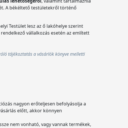
dulás lehetőségéről
, valamint tartalmaznia
ét. A békéltető testületekről történő
lyi Testület lesz az ő lakóhelye szerint
l rendelkező vállalkozás esetén az említett
óló tájékoztatás a vásárlók könyve melletti
kciózás nagyon erőteljesen befolyásolja a
vásárlás előtt, akkor könnyen
ió össze nem vonható, vagy vannak termékek,