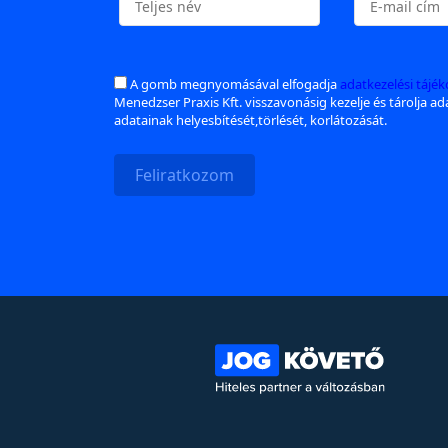
A gomb megnyomásával elfogadja
adatkezelési tájé
Menedzser Praxis Kft. visszavonásig kezelje és tárolja a
adatainak helyesbítését,törlését, korlátozását.
Feliratkozom