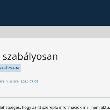
– szabályosan
ZABÁLYZATAI
ára frissítve:
2025.07.08
 lehetséges, hogy az itt szereplő információk már nem aktu