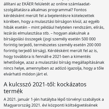
állítani az EKÁER felületét az online számlaadat-
szolgáltatásra alkalmas programmal? Fontos
kérdésként merült fel a bejelentésre kötelezettek
körében, hogy a mulasztási bírságon kívül, az egyéb
hibák esetén – mint például helytelen rendszám, elírás,
lezárás elmulasztása stb. – hogyan alakulnak a
bírságolási összegek (jogi személy esetén 500 000
forintig terjedő, természetes személy esetén 200 000
forintig terjedő bírság). Kérdésként merült fel az is,
hogy továbbra is fennáll-e 2021-ben a kimentés
lehetősége, azaz a mulasztási bírság megállapításának
nincs helye, amennyiben az adózó igazolja, hogy a tőle
elvárható módon járt el.
A kulcsszó 2021-től: kockázatos
termék
A 2021. január 1-jén hatályba lépő törvényi szabályok a
Magyarország 2021. évi központi költségvetésének