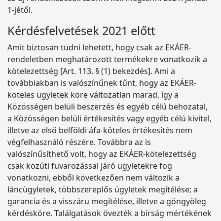
1-jétől.
Kérdésfelvetések 2021 előtt
Amit biztosan tudni lehetett, hogy csak az EKÁER-
rendeletben meghatározott termékekre vonatkozik a
kötelezettség [Art. 113. § (1) bekezdés]. Ami a
továbbiakban is valószínűnek tűnt, hogy az EKÁER-
köteles ügyletek köre változatlan marad, így a
Közösségen belüli beszerzés és egyéb célú behozatal,
a Közösségen belüli értékesítés vagy egyéb célú kivitel,
illetve az első belföldi áfa-köteles értékesítés nem
végfelhasználó részére. Továbbra az is
valószínűsíthető volt, hogy az EKÁER-kötelezettség
csak közúti fuvarozással járó ügyletekre fog
vonatkozni, ebből következően nem változik a
láncügyletek, többszereplős ügyletek megítélése; a
garancia és a visszáru megítélése, illetve a göngyöleg
kérdésköre. Találgatások övezték a bírság mértékének