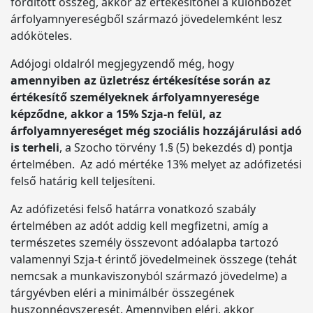
fordított összeg, akkor az értékesítőnél a különbőzet
árfolyamnyereségből származó jövedelemként lesz
adóköteles.
Adójogi oldalról megjegyzendő még, hogy
amennyiben az üzletrész értékesítése során az
értékesítő személyeknek árfolyamnyeresége
képződne, akkor a 15% Szja-n felül, az
árfolyamnyereséget még szociális hozzájárulási adó
is terheli
, a Szocho törvény 1.§ (5) bekezdés d) pontja
értelmében. Az adó mértéke 13% melyet az adófizetési
felső határig kell teljesíteni.
Az adófizetési felső határra vonatkozó szabály
értelmében az adót addig kell megfizetni, amíg a
természetes személy összevont adóalapba tartozó
valamennyi Szja-t érintő jövedelmeinek összege (tehát
nemcsak a munkaviszonyból származó jövedelme) a
tárgyévben eléri a minimálbér összegének
huszonnégyszeresét. Amennyiben eléri, akkor