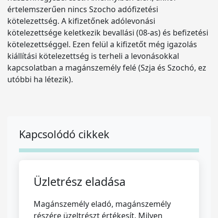
értelemszerűen nincs Szocho adófizetési
kötelezettség. A kifizetőnek adólevonási
kötelezettsége keletkezik bevallási (08-as) és befizetési
kötelezettséggel. Ezen felül a kifizetőt még igazolás
kiállítási kötelezettség is terheli a levonásokkal
kapcsolatban a magánszemély felé (Szja és Szochó, ez
utóbbi ha létezik).
Kapcsolódó cikkek
Üzletrész eladása
Magánszemély eladó, magánszemély
részére üzeltrészt értékesít. Milyen