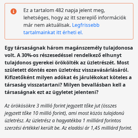
Ez a tartalom 482 napja jelent meg,
lehetséges, hogy az itt szereplő információk
már nem aktuálisak.
Legfrissebb
tartalmainkat itt érheti el.
Egy társaságnak három magánszemély tulajdonosa
volt. A 30%-os részesedéssel rendelkező elhunyt
tulajdonos gyerekei örökölték az üzletrészét. Most
született döntés ezen üzletrész visszavásárlásáról.
Kifizetőként milyen adókat és járulékokat köteles a
társaság visszatartani? Milyen bevallásban kell a
társaságnak ezt az ügyletet jelenteni?
Az örökösökre 3 millió forint jegyzett tőke jut (összes
jegyzett tőke 10 millió forint), ami most közös tulajdonú
üzletrész. Az üzletrész a hagyatékba 1 milliárd forintos
szerzési értékkel került be. Az eladási ár 1,45 milliárd forint.