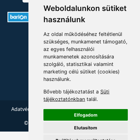
Weboldalunkon sütiket
használunk
ELÉRHETŐSÉGEK
Az oldal működéséhez feltétlenül
szükséges, munkamenet támogató,
+36 1 880 7600
az egyes felhasználói
munkamenetek azonosítására
info@mprx.hu
szolgáló, statisztikai valamint
marketing célú sütiket (cookies)
használunk.
Bővebb tájékoztatást a
Süti
tájékoztatónkban
talál.
Adatvédelem
ÁSZF
Impresszum
Kapcsolat
Elfogadom
© 2026 Copyright:
Menedzserpraxis.hu
Elutasítom