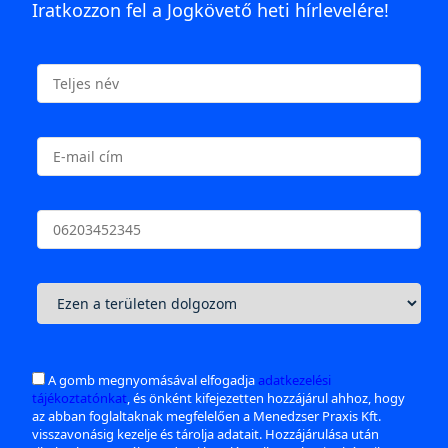
Iratkozzon fel a Jogkövető heti hírlevelére!
A gomb megnyomásával elfogadja
adatkezelési
tájékoztatónkat
, és önként kifejezetten hozzájárul ahhoz, hogy
az abban foglaltaknak megfelelően a Menedzser Praxis Kft.
visszavonásig kezelje és tárolja adatait. Hozzájárulása után