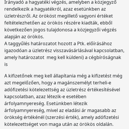
Irányadó a hagyatéki végzés, amelyben a közjegyző
rendelkezik a hagyatékról, azaz esetünkben az
üzletrészről. Az örököst megillető vagyoni értéket
feltételezhetően az örökös részére kiadták, ebből
következően jogos tulajdonosa a közjegyzői végzés
alapján az örökös.
A taggyűlés határozatot hozott a Ptk. előírásához
igazodóan a üzletrész visszavásárlásával kapcsolatban,
amely határozatot meg kell küldeni) a cégbíróságnak
is
A kifizetőnek meg kell állapítania még a kifizetést még
azt megelőzően, hogy a magánszemélyt terheli-e
adófizetési kötelezettség az üzletrész értékesítésével
kapcsolatban, azaz létezik-e esetében
árfolyamnyereség. Esetünkben létezik
árfolyamnyereség, mivel az eladási ár magasabb az
örökség értékénél (szerzési érték), amely adófizetési
kötelezettséget von maga után az örökös oldalán.