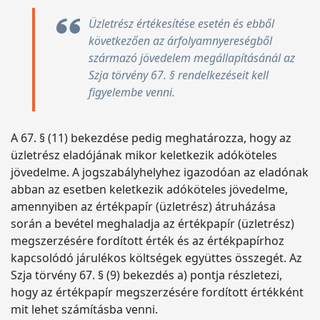
Üzletrész értékesítése esetén és ebből
következően az árfolyamnyereségből
származó jövedelem megállapításánál az
Szja törvény 67. § rendelkezéseit kell
figyelembe venni.
A 67. § (11) bekezdése pedig meghatározza, hogy az
üzletrész eladójának mikor keletkezik adóköteles
jövedelme. A jogszabályhelyhez igazodóan az eladónak
abban az esetben keletkezik adóköteles jövedelme,
amennyiben az értékpapír (üzletrész) átruházása
során a bevétel meghaladja az értékpapír (üzletrész)
megszerzésére fordított érték és az értékpapírhoz
kapcsolódó járulékos költségek együttes összegét. Az
Szja törvény 67. § (9) bekezdés a) pontja részletezi,
hogy az értékpapír megszerzésére fordított értékként
mit lehet számításba venni.