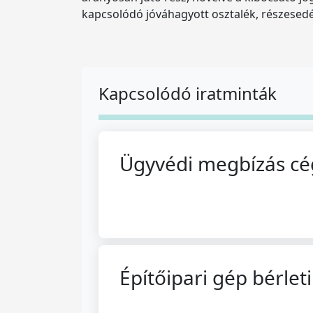
kapcsolódó jóváhagyott osztalék, részesed
Kapcsolódó iratminták
Ügyvédi megbízás cé
Építőipari gép bérlet