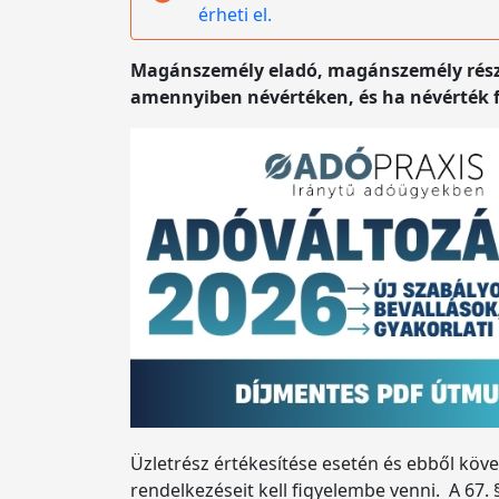
érheti el.
Magánszemély eladó, magánszemély részér
amennyiben névértéken, és ha névérték fe
Üzletrész értékesítése esetén és ebből köv
rendelkezéseit kell figyelembe venni. A 67