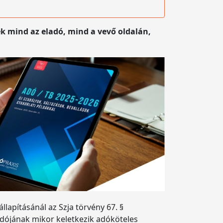
k mind az eladó, mind a vevő oldalán,
apításánál az Szja törvény 67. §
adójának mikor keletkezik adóköteles