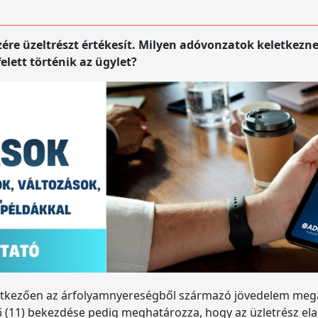
e üzeltrészt értékesít. Milyen adóvonzatok keletkezne
lett történik az ügylet?
etkezően az árfolyamnyereségből származó jövedelem megáll
. § (11) bekezdése pedig meghatározza, hogy az üzletrész el