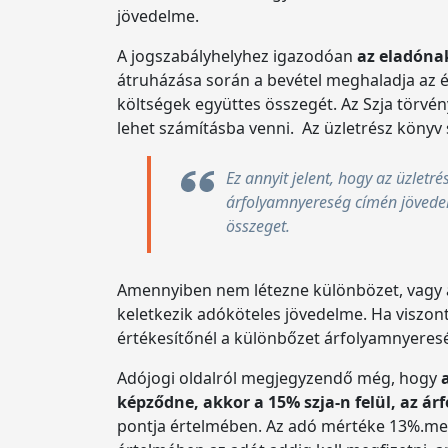
jövedelme.
A jogszabályhelyhez igazodóan
az eladóna
átruházása során a bevétel meghaladja az é
költségek együttes összegét. Az Szja törvén
lehet számításba venni. Az üzletrész könyv s
Ez annyit jelent, hogy az üzletr
árfolyamnyereség címén jövedelm
összeget.
Amennyiben nem létezne különbözet, vagy a
keletkezik adóköteles jövedelme. Ha viszon
értékesítőnél a különbőzet árfolyamnyeres
Adójogi oldalról megjegyzendő még, hogy
képződne, akkor a 15% szja-n felül, az ár
pontja értelmében. Az adó mértéke 13%.melyet