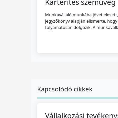
Kártérítés szemüveg
Munkavállaló munkába jövet elesett
jegyzőkönyv alapján elismerte, hogy
folyamatosan dolgozik. A munkavállal
Kapcsolódó cikkek
Vállalkozási tevéken