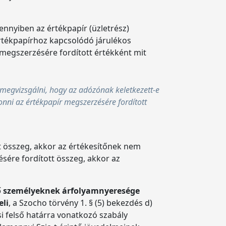
ennyiben az értékpapír (üzletrész)
értékpapírhoz kapcsolódó járulékos
r megszerzésére fordított értékként mit
ll megvizsgálni, hogy az adózónak keletkezett-e
onni az értékpapír megszerzésére fordított
t összeg, akkor az értékesítőnek nem
sére fordított összeg, akkor az
tő személyeknek árfolyamnyeresége
eli
, a Szocho törvény 1. § (5) bekezdés d)
si felső határra vonatkozó szabály