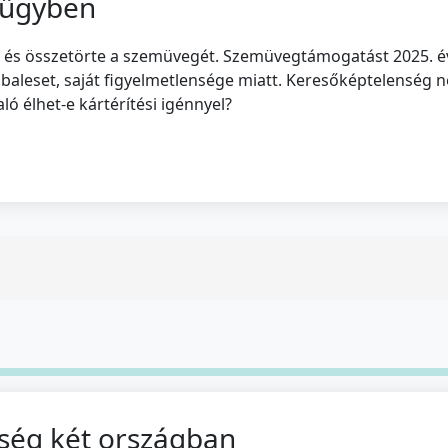
 ügyben
, és összetörte a szemüvegét. Szemüvegtámogatást 2025. év
 baleset, saját figyelmetlensége miatt. Keresőképtelenség 
ó élhet-e kártérítési igénnyel?
ység két országban