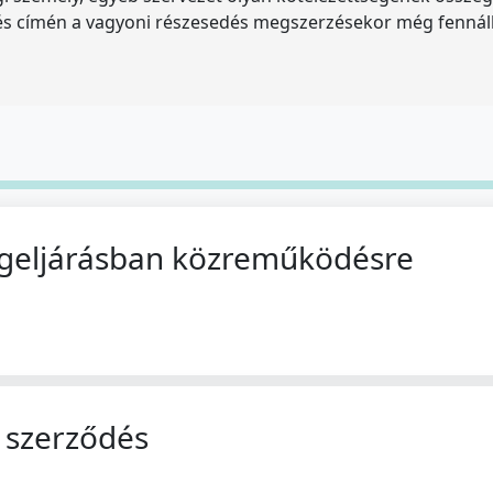
és címén a vagyoni részesedés megszerzésekor még fennáll
geljárásban közreműködésre
i szerződés