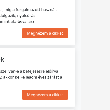
l, míg a forgalmazott használt
dolgozik, nyolcórás
amint áfa-bevallás?
Megnézem a cikket
ek
sze: Van-e a befejezésre előírva
akkor kell-e leadni éves zárást a
Megnézem a cikket