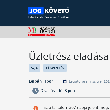
Üzletrész eladása
SZJA
CÉGVEZETÉS
Leipán Tibor
Legutoljára frissítve:
202
Olvasási idő:
3 perc
Ez a tartalom 367 napja jelent meg,