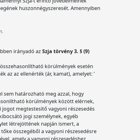
lamennyi Szja-t érintő jövedelmeinek
sszegének huszonnégyszeresét. Amennyiben
em.
 Ebben irányadó az
Szja törvény 3. § (9)
lek összehasonlítható körülmények esetén
 az az ellenérték (ár, kamat), amelyet: ’
vel sem határozható meg azzal, hogy
sonlítható körülmények között elérnek,
i jogot megtestesítő vagyoni részesedés
 kibocsátó jogi személynek, egyéb
et létrejöttének napján ismert, a
 tőke összegéből a vagyoni részesedésre
gével, amely a vagyoni részesedéshez