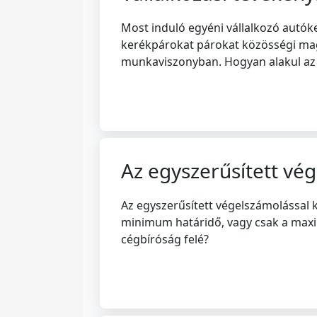
Most induló egyéni vállalkozó autók
kerékpárokat párokat közösségi magá
munkaviszonyban. Hogyan alakul az ad
Az egyszerűsített vé
Az egyszerűsített végelszámolással k
minimum határidő, vagy csak a maxim
cégbíróság felé?