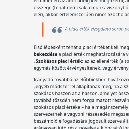
értelmében az adót addig kell megfizetni, 
összege (tehát nemcsak a munkaviszonyból
eléri, akkor értelemszerűen nincs Szocho ad
A piaci érték vizsgálata során 
Első lépésként tehát a piaci értéket kell m
bekezdése
a piaci érték meghatározására 
„
Szokásos piaci érték
: az az ellenérték (a
egymás között érvényesítenek, vagy érvényes
Irányadó továbbá az előbbiekben hivatkozott
„egyéb módszerrel állapítanak meg, ha a sz
szokásos haszon az a haszon, amelyet össz
továbbá tőzsdén nem forgalmazott részvény,
szokásos piaci értéke – ha a magánszemély 
szervezetnek a vagyoni részesedés megszerz
beszámoló elfogadására jogosult szerve ál
arányosan jutó rész, növelve a kibocsátó j