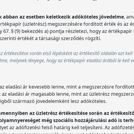
k abban az esetben keletkezik adóköteles jövedelme
, am
rtékpapír (üzletrész) megszerzésére fordított érték és az 
y 67. § (9) bekezdés a) pontja részletezi, hogy az értékpapí
zerinti értékét a társasági szerződés rögzíti.
ész értékesítése során első lépésként az értékesítő oldalán azt ke
e, melynek lényege, hogy az értékpapír eladási árából le kell v
z eladási ár kevesebb lenne, mint a megszerzésre fordítot
t az eladási ár magasabb lenne, mint az üzletrész megszerzé
égből származó jövedelemként lesz adóköteles.
amennyiben az üzletrész értékesítése során az értékesí
folyamnyereséget még szociális hozzájárulási adó is terh
 az adófizetési felső határig kell teljesíteni. Az adófizeté