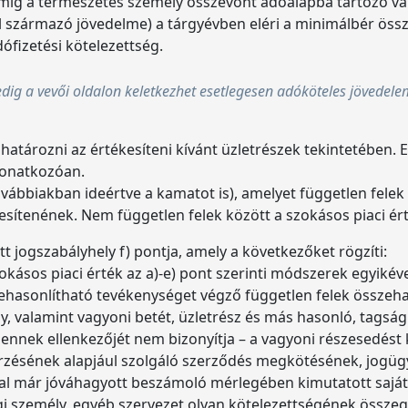
amíg a természetes személy összevont adóalapba tartozó va
 származó jövedelme) a tárgyévben eléri a minimálbér ö
ófizetési kötelezettség.
pedig a vevői oldalon keletkezhet esetlegesen adóköteles jövedel
eghatározni az értékesíteni kívánt üzletrészek tekintetében.
vonatkozóan.
 továbbiakban ideértve a kamatot is), amelyet független fe
ítenének. Nem független felek között a szokásos piaci érték
 jogszabályhely f) pontja, amely a következőket rögzíti:
okásos piaci érték az a)-e) pont szerinti módszerek egyiké
ehasonlítható tevékenységet végző független felek összeha
 valamint vagyoni betét, üzletrész és más hasonló, tagság
ennek ellenkezőjét nem bizonyítja – a vagyoni részesedést
ésének alapjául szolgáló szerződés megkötésének, jogügyl
tal már jóváhagyott beszámoló mérlegében kimutatott saját
ogi személy, egyéb szervezet olyan kötelezettségének össze