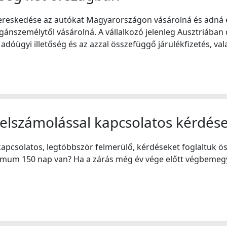
ereskedése az autókat Magyarországon vásárolná és adná e
nszemélytől vásárolná. A vállalkozó jelenleg Ausztriában 
óügyi illetőség és az azzal összefüggő járulékfizetés, val
gelszámolással kapcsolatos kérdés
apcsolatos, legtöbbször felmerülő, kérdéseket foglaltuk ös
um 150 nap van? Ha a zárás még év vége előtt végbemegy, 