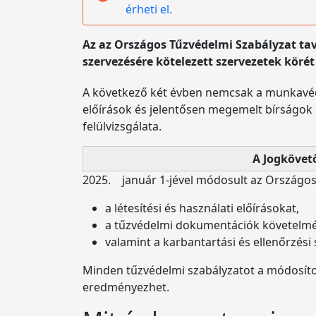
érheti el.
Az az Országos Tűzvédelmi Szabályzat tav
szervezésére kötelezett szervezetek körét 
A következő két évben nemcsak a munkavéde
előírások és jelentősen megemelt bírságo
felülvizsgálata.
A Jogkövet
2025. január 1-jével módosult az Országos 
a létesítési és használati előírásokat,
a tűzvédelmi dokumentációk követelmé
valamint a karbantartási és ellenőrzési
Minden tűzvédelmi szabályzatot a módosítot
eredményezhet.