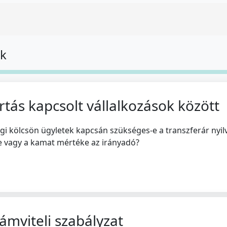
ok
rtás kapcsolt vállalkozások között
agi kölcsön ügyletek kapcsán szükséges-e a transzferár nyil
ke vagy a kamat mértéke az irányadó?
zámviteli szabályzat