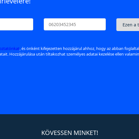
írlevelére!
koztatónkat
, és önként kifejezetten hozzájárul ahhoz, hogy az abban foglalt
datait. Hozzájárulása után tiltakozhat személyes adatai kezelése ellen valami
KÖVESSEN MINKET!