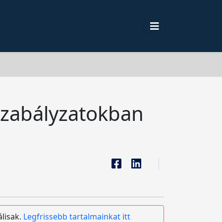
 szabályzatokban
álisak.
Legfrissebb tartalmainkat itt