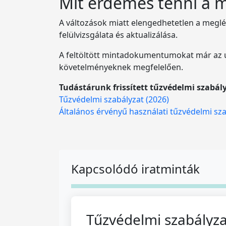
Mit érdemes tenni a 
A változások miatt elengedhetetlen a meg
felülvizsgálata és aktualizálása.
A feltöltött mintadokumentumokat már az új 
követelményeknek megfelelően.
Tudástárunk frissített tűzvédelmi szabály
Tűzvédelmi szabályzat (2026)
Általános érvényű használati tűzvédelmi sz
Kapcsolódó iratminták
Tűzvédelmi szabályza