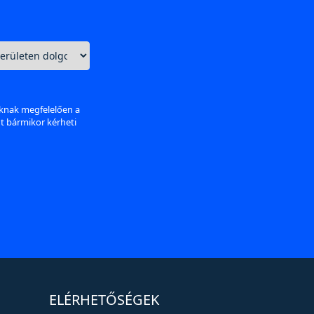
aknak megfelelően a
nt bármikor kérheti
ELÉRHETŐSÉGEK