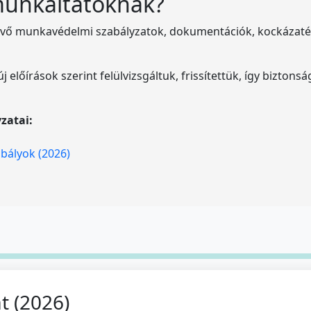
munkáltatóknak?
lévő munkavédelmi szabályzatok, dokumentációk, kockáza
előírások szerint felülvizsgáltuk, frissítettük, így bizton
zatai:
abályok (2026)
t (2026)