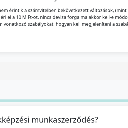
 nem érintik a számvitelben bekövetkezett változások, (min
éri el a 10 M Ft-ot, nincs deviza forgalma akkor kell-e módo
em vonatkozó szabályokat, hogyan kell megjeleníteni a szab
akképzési munkaszerződés?