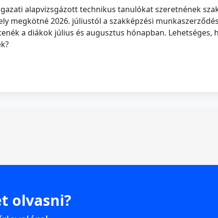
 ágazati alapvizsgázott technikus tanulókat szeretnének s
hely megkötné 2026. júliustól a szakképzési munkaszerződést
ltenék a diákok július és augusztus hónapban. Lehetséges, 
ek?
t olvasni?