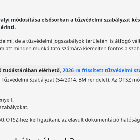
alyi módosítása elsősorban a tűzvédelmi szabályzat kés
érinti.
lmi, de a tűzvédelmi jogszabályok területén is átfogó vál
k miatt minden munkáltató számára kiemelten fontos a sz
ő tudástárában elérhető,
2026-ra frissített tűzvédelmi s
Tűzvédelmi Szabályzat (54/2014. BM rendelet). Az OTSZ módo
nyeit,
 szabályokat.
t OTSZ-hez kell igazítani, az elavult dokumentáció hatósági