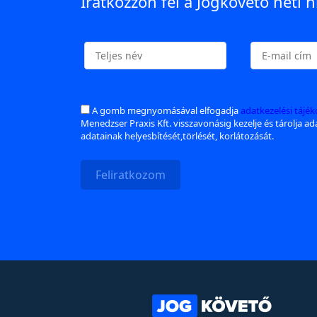
Iratkozzon fel a Jogkövető heti h
A gomb megnyomásával elfogadja
adatkezelési tájé
Menedzser Praxis Kft. visszavonásig kezelje és tárolja a
adatainak helyesbítését,törlését, korlátozását.
Feliratkozom