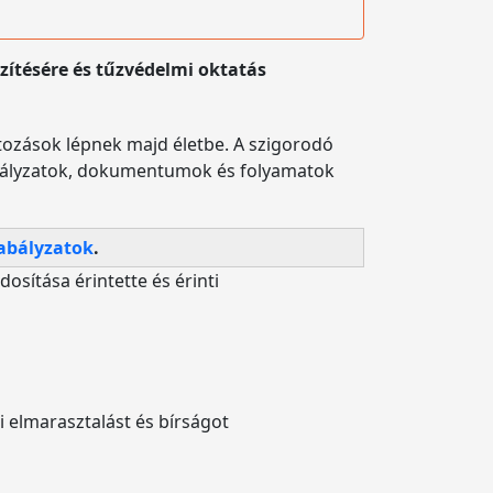
zítésére és tűzvédelmi oktatás
tozások lépnek majd életbe. A szigorodó
abályzatok, dokumentumok és folyamatok
zabályzatok
.
sítása érintette és érinti
 elmarasztalást és bírságot