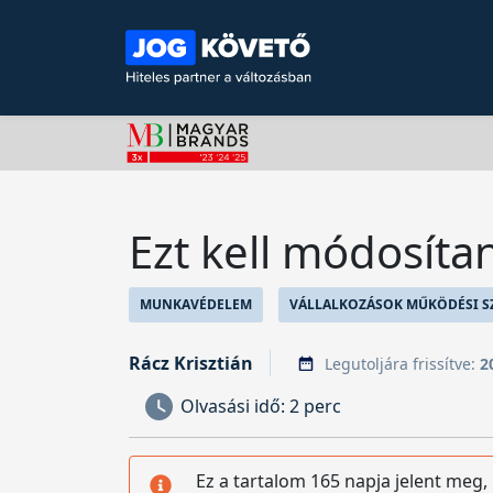
Ezt kell módosíta
MUNKAVÉDELEM
VÁLLALKOZÁSOK MŰKÖDÉSI S
Rácz Krisztián
Legutoljára frissítve:
2
Olvasási idő:
2 perc
Ez a tartalom 165 napja jelent meg,