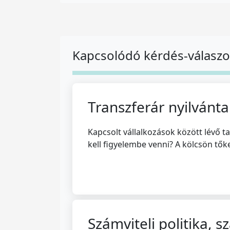
Kapcsolódó kérdés-válasz
Transzferár nyilvánta
Kapcsolt vállalkozások között lévő t
kell figyelembe venni? A kölcsön tő
Számviteli politika, s