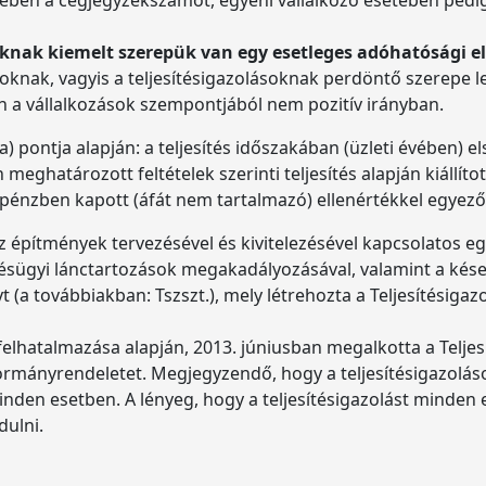
oknak kiemelt szerepük van egy esetleges adóhatósági e
knak, vagyis a teljesítésigazolásoknak perdöntő szerepe le
 a vállalkozások szempontjából nem pozitív irányban.
a) pontja alapján: a teljesítés időszakában (üzleti évében) e
határozott feltételek szerinti teljesítés alapján kiállított,
zpénzben kapott (áfát nem tartalmazó) ellenértékkel egyező
a az építmények tervezésével és kivitelezésével kapcsolato
tésügyi lánctartozások megakadályozásával, valamint a kés
t (a továbbiakban: Tszszt.), mely létrehozta a Teljesítésigaz
elhatalmazása alapján, 2013. júniusban megalkotta a Teljesí
ormányrendeletet. Megjegyzendő, hogy a teljesítésigazolások
den esetben. A lényeg, hogy a teljesítésigazolást minden ese
dulni.