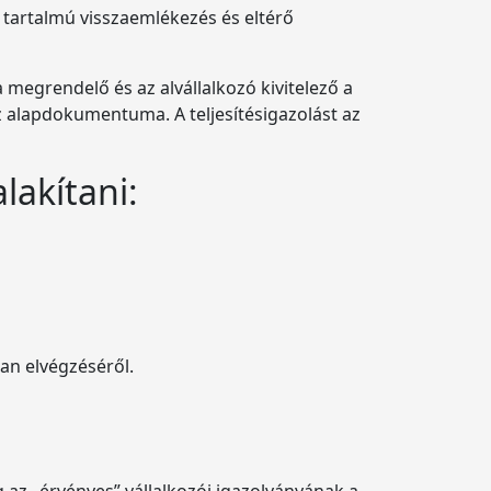
 tartalmú visszaemlékezés és eltérő
a megrendelő és az alvállalkozó kivitelező a
az alapdokumentuma. A teljesítésigazolást az
lakítani:
an elvégzéséről.
az „érvényes” vállalkozói igazolványának a