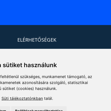
ELÉRHETŐSÉGEK
+36 1 880 7600
info@mprx.hu
 sütiket használunk
feltétlenül szükséges, munkamenet támogató, az
kamenetek azonosítására szolgáló, statisztikai
ú sütiket (cookies) használunk.
a
Süti tájékoztatónkban
talál.
ítom
Beállítások megváltoztatása