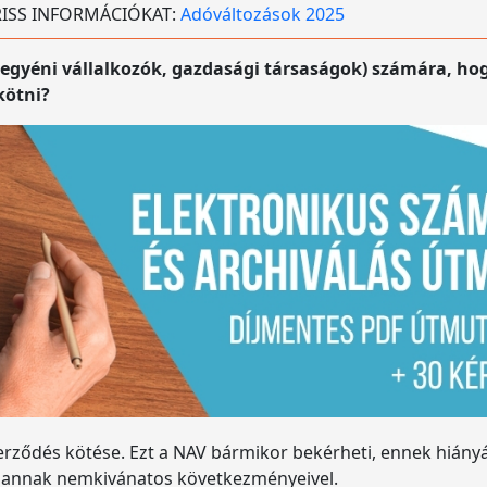
 FRISS INFORMÁCIÓKAT:
Adóváltozások 2025
 (egyéni vállalkozók, gazdasági társaságok) számára, ho
kötni?
szerződés kötése. Ezt a NAV bármikor bekérheti, ennek hián
et, annak nemkivánatos következményeivel.