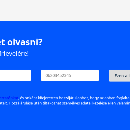
t olvasni?
írlevelére!
koztatónkat
, és önként kifejezetten hozzájárul ahhoz, hogy az abban foglalt
datait. Hozzájárulása után tiltakozhat személyes adatai kezelése ellen valami