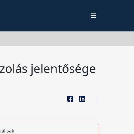
azolás jelentősége
álisak.