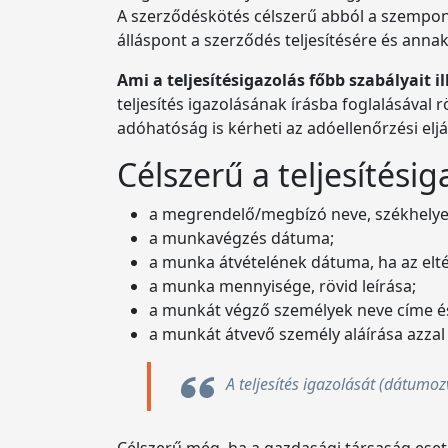
A szerződéskötés célszerű abból a szempont
álláspont a szerződés teljesítésére és anna
Ami a teljesítésigazolás főbb szabályait il
teljesítés igazolásának írásba foglalásával
adóhatóság is kérheti az adóellenőrzési elj
Célszerű a teljesítésig
a megrendelő/megbízó neve, székhelye,
a munkavégzés dátuma;
a munka átvételének dátuma, ha az eltér
a munka mennyisége, rövid leírása;
a munkát végző személyek neve címe é
a munkát átvevő személy aláírása azza
A teljesítés igazolását (dátumozv
Célszerű még, ha a gazdasági társaság eset