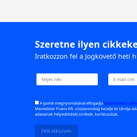
Szeretne ilyen cikkeke
Iratkozzon fel a Jogkövető heti h
A gomb megnyomásával elfogadja
adatkezelési tájé
Menedzser Praxis Kft. visszavonásig kezelje és tárolja a
adatainak helyesbítését,törlését, korlátozását.
Feliratkozom