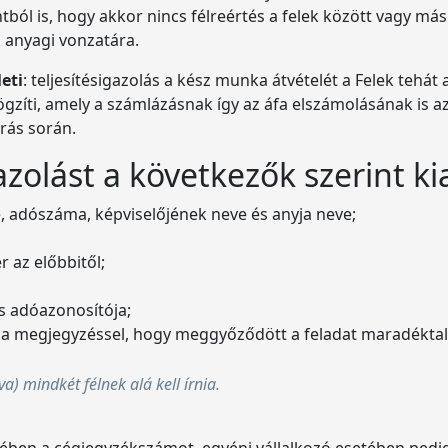
ból is, hogy akkor nincs félreértés a felek között vagy más
k anyagi vonzatára.
leti
: teljesítésigazolás a kész munka átvételét a Felek tehát 
 rögzíti, amely a számlázásnak így az áfa elszámolásának is 
árás során.
azolást a következők szerint kia
 adószáma, képviselőjének neve és anyja neve;
 az előbbitől;
s adóazonosítója;
l a megjegyzéssel, hogy meggyőződött a feladat maradéktal
a) mindkét félnek alá kell írnia.
ében a cégjegyzékszámot, egyéni vállalkozó esetében pedig 