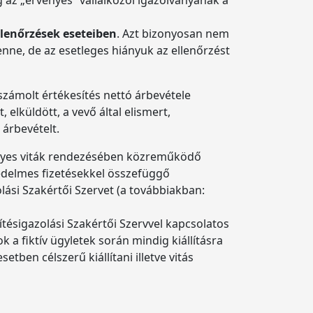
llenőrzések eseteiben
. Azt bizonyosan nem
nne, de az esetleges hiányuk az ellenőrzést
lszámolt értékesítés nettó árbevétele
 elküldött, a vevő által elismert,
 árbevételt.
s egyes viták rendezésében közreműködő
edelmes fizetésekkel összefüggő
olási Szakértői Szervet (a továbbiakban:
tésigazolási Szakértői Szervvel kapcsolatos
 a fiktív ügyletek során mindig kiállításra
tben célszerű kiállítani illetve vitás