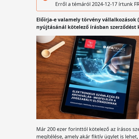
Erről a témáról 2024-12-17 írtunk
Előírja-e valamely törvény vállalkozások
nyújtásánál kötelező írásban szerződést 
Már 200 ezer forinttól kötelező az írásos 
megítélése, amely akár fiktív ügylet is leh