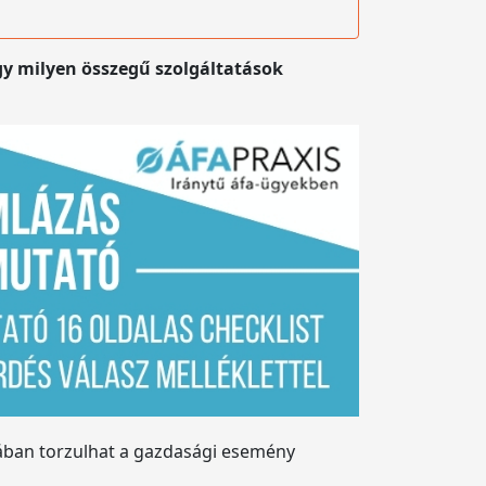
gy milyen összegű szolgáltatások
yában torzulhat a gazdasági esemény