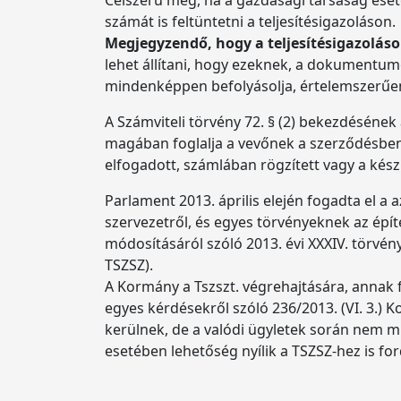
számát is feltüntetni a teljesítésigazoláson.
Megjegyzendő, hogy a teljesítésigazolás
lehet állítani, hogy ezeknek, a dokumentumo
mindenképpen befolyásolja, értelemszerűen
A Számviteli törvény 72. § (2) bekezdésének 
magában foglalja a vevőnek a szerződésben meg
elfogadott, számlában rögzített vagy a kés
Parlament 2013. április elején fogadta el 
szervezetről, és egyes törvényeknek az épí
módosításáról szóló 2013. évi XXXIV. törvény
TSZSZ).
A Kormány a Tszszt. végrehajtására, annak f
egyes kérdésekről szóló 236/2013. (VI. 3.) K
kerülnek, de a valódi ügyletek során nem min
esetében lehetőség nyílik a TSZSZ-hez is for