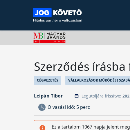
Szerződés írásba f
CÉGVEZETÉS
VÁLLALKOZÁSOK MŰKÖDÉSI SZABÁ
Leipán Tibor
Legutoljára frissítve:
202
Olvasási idő:
5 perc
Ez a tartalom 1067 napja jelent meg