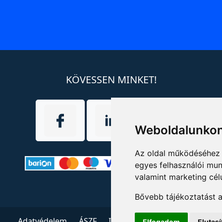
KÖVESSEN MINKET!
Weboldalunkon
Az oldal működéséhez 
egyes felhasználói mun
valamint marketing cél
Bővebb tájékoztatást 
Adatvédelem
ÁSZF
Impresszum
Kapcsolat
Elfogadom
Elutas