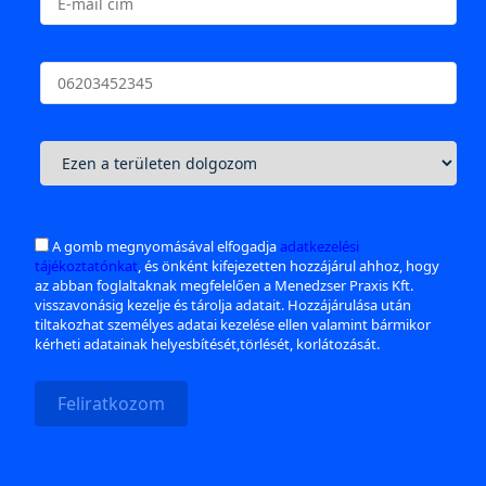
A gomb megnyomásával elfogadja
adatkezelési
tájékoztatónkat
, és önként kifejezetten hozzájárul ahhoz, hogy
az abban foglaltaknak megfelelően a Menedzser Praxis Kft.
visszavonásig kezelje és tárolja adatait. Hozzájárulása után
tiltakozhat személyes adatai kezelése ellen valamint bármikor
kérheti adatainak helyesbítését,törlését, korlátozását.
Feliratkozom