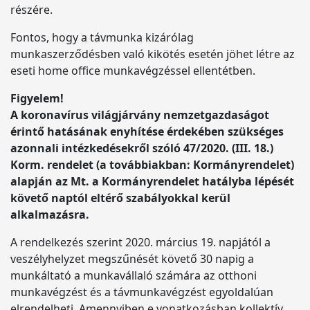
részére.
Fontos, hogy a távmunka kizárólag
munkaszerződésben való kikötés esetén jöhet létre az
eseti home office munkavégzéssel ellentétben.
Figyelem!
A koronavírus világjárvány nemzetgazdaságot
érintő hatásának enyhítése érdekében szükséges
azonnali intézkedésekről szóló 47/2020. (III. 18.)
Korm. rendelet (a továbbiakban: Kormányrendelet)
alapján az Mt. a Kormányrendelet hatályba lépését
követő naptól eltérő szabályokkal kerül
alkalmazásra.
A rendelkezés szerint 2020. március 19. napjától a
veszélyhelyzet megszűnését követő 30 napig a
munkáltató a munkavállaló számára az otthoni
munkavégzést és a távmunkavégzést egyoldalúan
elrendelheti. Amennyiben e vonatkozásban kollektív