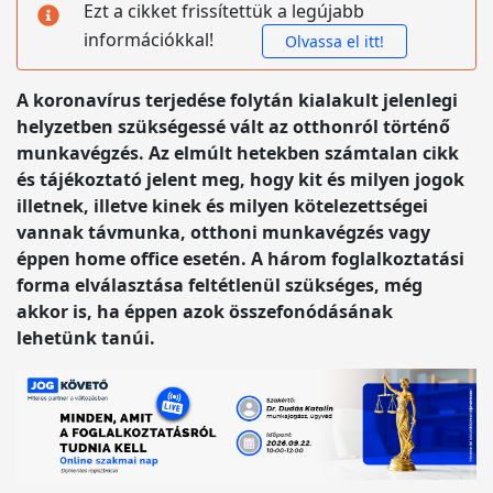
Ezt a cikket frissítettük a legújabb
információkkal!
Olvassa el itt!
A koronavírus terjedése folytán kialakult jelenlegi
helyzetben szükségessé vált az otthonról történő
munkavégzés. Az elmúlt hetekben számtalan cikk
és tájékoztató jelent meg, hogy kit és milyen jogok
illetnek, illetve kinek és milyen kötelezettségei
vannak távmunka, otthoni munkavégzés vagy
éppen home office esetén. A három foglalkoztatási
forma elválasztása feltétlenül szükséges, még
akkor is, ha éppen azok összefonódásának
lehetünk tanúi.