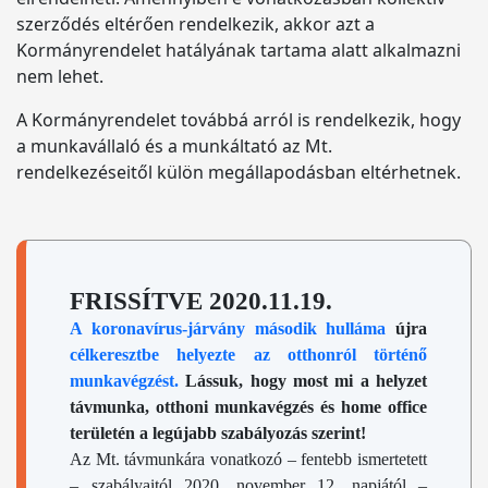
szerződés eltérően rendelkezik, akkor azt a
Kormányrendelet hatályának tartama alatt alkalmazni
nem lehet.
A Kormányrendelet továbbá arról is rendelkezik, hogy
a munkavállaló és a munkáltató az Mt.
rendelkezéseitől külön megállapodásban eltérhetnek.
FRISSÍTVE 2020.11.19.
A koronavírus-járvány második hulláma
újra
célkeresztbe helyezte az otthonról történő
munkavégzést.
Lássuk, hogy most mi a helyzet
távmunka, otthoni munkavégzés és home office
területén a legújabb szabályozás szerint!
Az Mt. távmunkára vonatkozó – fentebb ismertetett
– szabályaitól 2020. november 12. napjától –