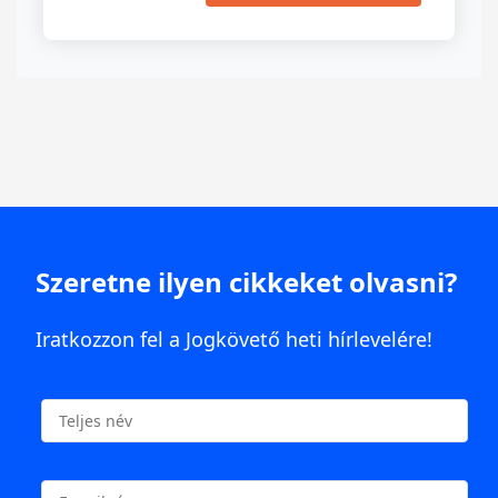
Szeretne ilyen cikkeket olvasni?
Iratkozzon fel a Jogkövető heti hírlevelére!