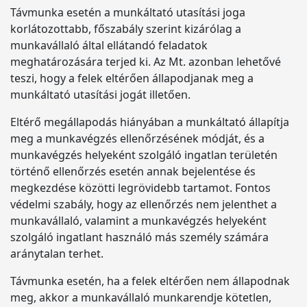
Távmunka esetén a munkáltató utasítási joga
korlátozottabb, főszabály szerint kizárólag a
munkavállaló által ellátandó feladatok
meghatározására terjed ki. Az Mt. azonban lehetővé
teszi, hogy a felek eltérően állapodjanak meg a
munkáltató utasítási jogát illetően.
Eltérő megállapodás hiányában a munkáltató állapítja
meg a munkavégzés ellenőrzésének módját, és a
munkavégzés helyeként szolgáló ingatlan területén
történő ellenőrzés esetén annak bejelentése és
megkezdése közötti legrövidebb tartamot. Fontos
védelmi szabály, hogy az ellenőrzés nem jelenthet a
munkavállaló, valamint a munkavégzés helyeként
szolgáló ingatlant használó más személy számára
aránytalan terhet.
Távmunka esetén, ha a felek eltérően nem állapodnak
meg, akkor a munkavállaló munkarendje kötetlen,