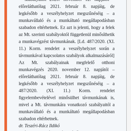
előreláthatólag 2021. február 8. napjáig, de
legkésőbb a veszélyhelyzet megszűnéséig – a
munkavállaló és a munkáltató megállapodásban
szabadon eltérhetnek. Ez azt is jelenti, hogy a felek
az Mt. szerinti szabályoktól függetlenül minősíthetik
a munkavégzést távmunkának. [Ld. 487/2020. (XI.
11.) Korm. rendelet a veszélyhelyzet során a
távmunkával kapcsolatos szabályok alkalmazásáról]
Az Mt. szabályainak megfelelő otthoni
munkavégzés 2020. november 12. napjától –
előreláthatólag 2021. február 8. napjáig, de
legkésőbb a veszélyhelyzet megszűnéséig – a
487/2020. (XI. 11.) Korm. rendelet
figyelembevételével minősülhet távmunkának is,
mivel a Mt. távmunkára vonatkozó szabályaitól a
munkavállaló és a munkáltató megállapodásban
szabadon eltérhetnek.
dr. Teszéri-Rácz Ildikó