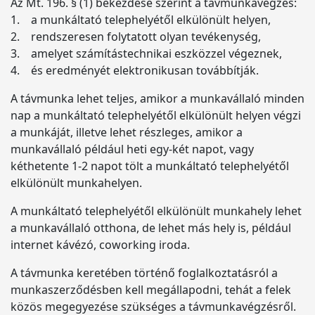
Az Mt. 196. § (1) bekezdése szerint a távmunkavégzés:
1. a munkáltató telephelyétől elkülönült helyen,
2. rendszeresen folytatott olyan tevékenység,
3. amelyet számítástechnikai eszközzel végeznek,
4. és eredményét elektronikusan továbbítják.
A távmunka lehet teljes, amikor a munkavállaló minden
nap a munkáltató telephelyétől elkülönült helyen végzi
a munkáját, illetve lehet részleges, amikor a
munkavállaló például heti egy-két napot, vagy
kéthetente 1-2 napot tölt a munkáltató telephelyétől
elkülönült munkahelyen.
A munkáltató telephelyétől elkülönült munkahely lehet
a munkavállaló otthona, de lehet más hely is, például
internet kávézó, coworking iroda.
A távmunka keretében történő foglalkoztatásról a
munkaszerződésben kell megállapodni, tehát a felek
közös megegyezése szükséges a távmunkavégzésről.