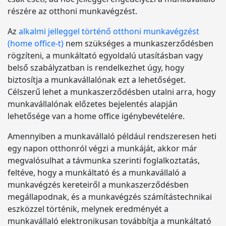
részére az otthoni munkavégzést.
Az
alkalmi jelleggel történő otthoni munkavégzést
(home office-t)
nem szükséges a munkaszerződésben
rögzíteni, a munkáltató egyoldalú utasításban vagy
belső szabályzatban is rendelkezhet úgy, hogy
biztosítja a munkavállalónak ezt a lehetőséget.
Célszerű lehet a munkaszerződésben utalni arra, hogy
munkavállalónak előzetes bejelentés alapján
lehetősége van a home office igénybevételére.
Amennyiben a munkavállaló például rendszeresen heti
egy napon otthonról végzi a munkáját, akkor már
megvalósulhat a távmunka szerinti foglalkoztatás,
feltéve, hogy a munkáltató és a munkavállaló a
munkavégzés kereteiről a munkaszerződésben
megállapodnak, és a munkavégzés számítástechnikai
eszközzel történik, melynek eredményét a
munkavállaló elektronikusan továbbítja a munkáltató