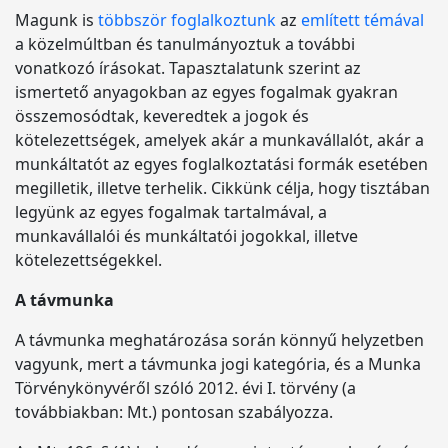
Magunk is
többször foglalkoztunk
az
említett témával
a közelmúltban és tanulmányoztuk a további
vonatkozó írásokat. Tapasztalatunk szerint az
ismertető anyagokban az egyes fogalmak gyakran
összemosódtak, keveredtek a jogok és
kötelezettségek, amelyek akár a munkavállalót, akár a
munkáltatót az egyes foglalkoztatási formák esetében
megilletik, illetve terhelik. Cikkünk célja, hogy tisztában
legyünk az egyes fogalmak tartalmával, a
munkavállalói és munkáltatói jogokkal, illetve
kötelezettségekkel.
A távmunka
A távmunka meghatározása során könnyű helyzetben
vagyunk, mert a távmunka jogi kategória, és a Munka
Törvénykönyvéről szóló 2012. évi I. törvény (a
továbbiakban: Mt.) pontosan szabályozza.