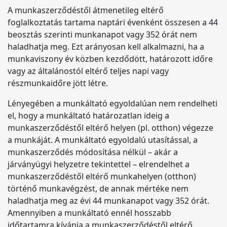
A munkaszerződéstől átmenetileg eltérő
foglalkoztatás tartama naptári évenként összesen a 44
beosztás szerinti munkanapot vagy 352 órát nem
haladhatja meg. Ezt arányosan kell alkalmazni, ha a
munkaviszony év közben kezdődött, határozott időre
vagy az általánostól eltérő teljes napi vagy
részmunkaidőre jött létre.
Lényegében a munkáltató egyoldalúan nem rendelheti
el, hogy a munkáltató határozatlan ideig a
munkaszerződéstől eltérő helyen (pl. otthon) végezze
a munkáját. A munkáltató egyoldalú utasítással, a
munkaszerződés módosítása nélkül – akár a
járványügyi helyzetre tekintettel – elrendelhet a
munkaszerződéstől eltérő munkahelyen (otthon)
történő munkavégzést, de annak mértéke nem
haladhatja meg az évi 44 munkanapot vagy 352 órát.
Amennyiben a munkáltató ennél hosszabb
időtartamra kívánja a munkaszerződéstől eltérő