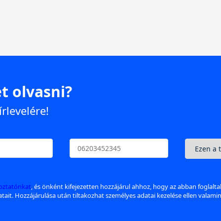
t olvasni?
írlevelére!
koztatónkat
, és önként kifejezetten hozzájárul ahhoz, hogy az abban foglalt
datait. Hozzájárulása után tiltakozhat személyes adatai kezelése ellen valami