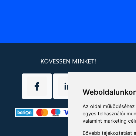
KÖVESSEN MINKET!
Weboldalunkon
Az oldal működéséhez 
egyes felhasználói mun
valamint marketing cél
Bővebb tájékoztatást 