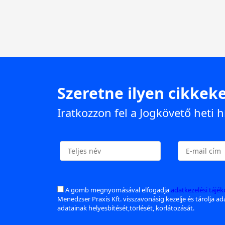
Szeretne ilyen cikkeke
Iratkozzon fel a Jogkövető heti h
A gomb megnyomásával elfogadja
adatkezelési tájé
Menedzser Praxis Kft. visszavonásig kezelje és tárolja a
adatainak helyesbítését,törlését, korlátozását.