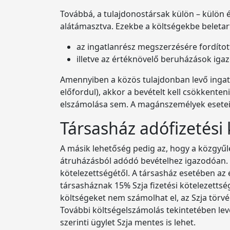
Továbbá, a tulajdonostársak külön – külön é
alátámasztva. Ezekbe a költségekbe beletar
az ingatlanrész megszerzésére fordítot
illetve az értéknövelő beruházások igaz
Amennyiben a közös tulajdonban levő ingat
előfordul), akkor a bevételt kell csökkente
elszámolása sem. A magánszemélyek eseteiben
Társasház adófizetési
A másik lehetőség pedig az, hogy a közgyűlé
átruházásból adódó bevételhez igazodóan. 
kötelezettségétől. A társasház esetében az 
társasháznak 15% Szja fizetési kötelezettsé
költségeket nem számolhat el, az Szja törvé
További költségelszámolás tekintetében levo
szerinti ügylet Szja mentes is lehet.