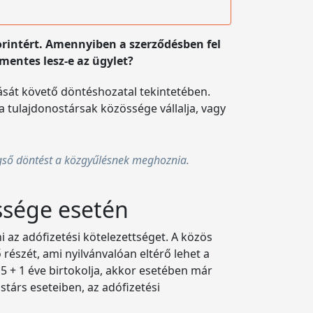
orintért. Amennyiben a szerződésben fel
-mentes lesz-e az ügylet?
tását követő döntéshozatal tekintetében.
a tulajdonostársak közössége vállalja, vagy
 végső döntést a közgyűlésnek meghoznia.
össége esetén
i az adófizetési kötelezettséget. A közös
részét, ami nyilvánvalóan eltérő lehet a
5 + 1 éve birtokolja, akkor esetében már
stárs eseteiben, az adófizetési