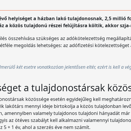
évő helyiséget a házban lakó tulajdonosnak, 2,5 millió f
z a közös tulajdonú részei felújításra költik, akkor szja
yűlés összehívása szükséges az adókötelezettség megállapí
tféle megoldás lehetséges: az adófizetési kötelezettséget 
elmerülő két esetre vonatkozóan jelentősen eltér, ezért is kell a
tséget a tulajdonostársak köz
ajdonostársak közössége esetén egyidejűleg kell meghatározn
 lakótárs mennyi ideje birtokolja a közös tulajdonban levő 
n, amennyiben valamely tulajdonos tulajdoni hányadát már 
yis az ötéves szabályt kell alkalmazni valamennyi tulajdono
z 5 + 1 év, ahol a szerzés éve nem számít.