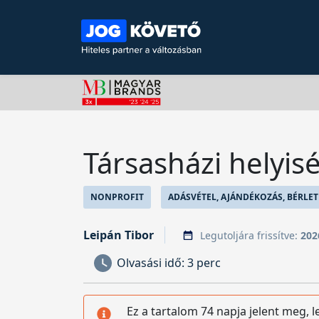
Társasházi helyi
NONPROFIT
ADÁSVÉTEL, AJÁNDÉKOZÁS, BÉRLET
Leipán Tibor
Legutoljára frissítve:
202
Olvasási idő:
3 perc
Ez a tartalom 74 napja jelent meg, 