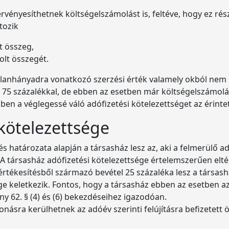
rvényesíthetnek költségelszámolást is, feltéve, hogy ez rés
tozik
t összeg,
olt összegét.
lanhányadra vonatkozó szerzési érték valamely okból nem 
ni 75 százalékkal, de ebben az esetben már költségelszámol
 a véglegessé váló adófizetési kötelezettséget az érintett 
 kötelezettsége
s határozata alapján a társasház lesz az, aki a felmerülő ad
A társasház adófizetési kötelezettsége értelemszerűen elt
értékesítésből származó bevétel 25 százaléka lesz a társash
ge keletkezik. Fontos, hogy a társasház ebben az esetben az
ny 62. § (4) és (6) bekezdéseihez igazodóan.
násra kerülhetnek az adóév szerinti felújításra befizetett