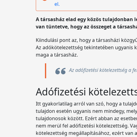
el.
A társasház elad egy közös tulajdonban l
van tüntetve, hogy az összeget a társashá
Kiindulási pont az, hogy a társasházi közg
Az adókötelezettség tekintetében ugyanis ké
maga a társasház.
Az adófizetési kötelezettség a f
Adófizetési kötelezet
Itt gyakorlatilag arról van szó, hogy a tul
tulajdon esetén ugyanis nem mindegy, melyik
tulajdonosok között. Ezért abban az esetbe
nem merül fel adófizetési kötelezettség. Vag
kötelezettség megállapításához, ezért van a