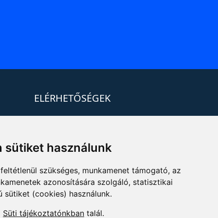
ELÉRHETŐSÉGEK
+36 1 880 7600
info@mprx.hu
 sütiket használunk
feltétlenül szükséges, munkamenet támogató, az
kamenetek azonosítására szolgáló, statisztikai
ú sütiket (cookies) használunk.
a
Süti tájékoztatónkban
talál.