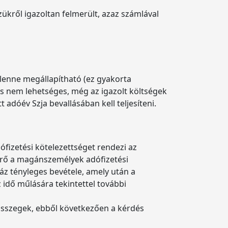
zükről igazoltan felmerült, azaz számlával
lenne megállapítható (ez gyakorta
ás nem lehetséges, még az igazolt költségek
adóév Szja bevallásában kell teljesíteni.
ófizetési kötelezettséget rendezi az
érő a magánszemélyek adófizetési
áz tényleges bevétele, amely után a
 idő műlására tekintettel további
 összegek, ebből következően a kérdés