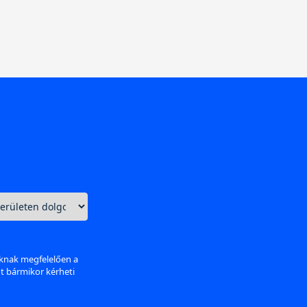
aknak megfelelően a
nt bármikor kérheti