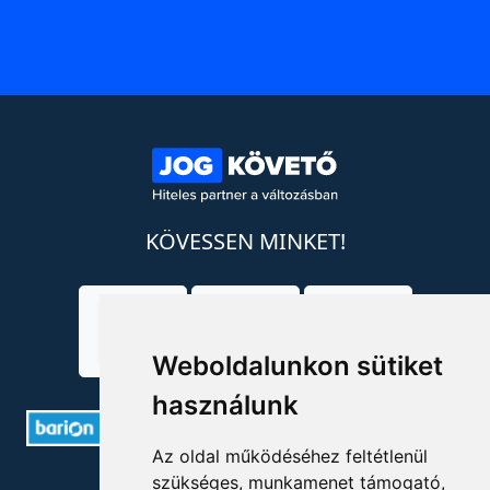
KÖVESSEN MINKET!
Weboldalunkon sütiket
használunk
Az oldal működéséhez feltétlenül
ELÉRHETŐSÉGEK
szükséges, munkamenet támogató,