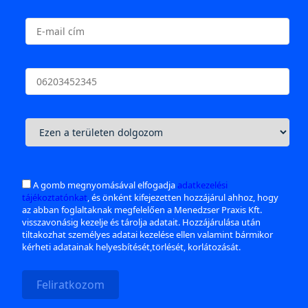
A gomb megnyomásával elfogadja
adatkezelési
tájékoztatónkat
, és önként kifejezetten hozzájárul ahhoz, hogy
az abban foglaltaknak megfelelően a Menedzser Praxis Kft.
visszavonásig kezelje és tárolja adatait. Hozzájárulása után
tiltakozhat személyes adatai kezelése ellen valamint bármikor
kérheti adatainak helyesbítését,törlését, korlátozását.
Feliratkozom