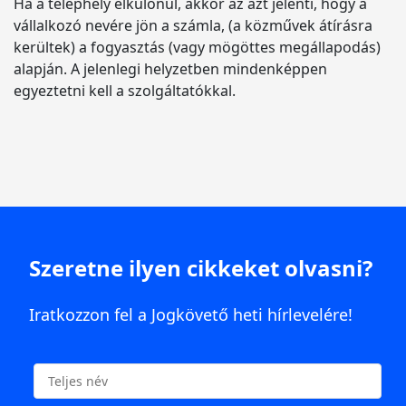
Ha a telephely elkülönül, akkor az azt jelenti, hogy a
vállalkozó nevére jön a számla, (a közművek átírásra
kerültek) a fogyasztás (vagy mögöttes megállapodás)
alapján. A jelenlegi helyzetben mindenképpen
egyeztetni kell a szolgáltatókkal.
Szeretne ilyen cikkeket olvasni?
Iratkozzon fel a Jogkövető heti hírlevelére!