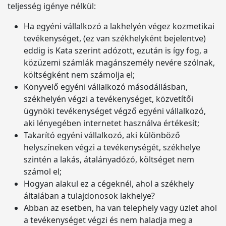
teljesség igénye nélkül:
Ha egyéni vállalkozó a lakhelyén végez kozmetikai
tevékenységet, (ez van székhelyként bejelentve)
eddig is Kata szerint adózott, ezután is így fog, a
közüzemi számlák magánszemély nevére szólnak,
költségként nem számolja el;
Könyvelő egyéni vállalkozó másodállásban,
székhelyén végzi a tevékenységet, közvetítői
ügynöki tevékenységet végző egyéni vállalkozó,
aki lényegében internetet használva értékesít;
Takarító egyéni vállalkozó, aki különböző
helyszíneken végzi a tevékenységét, székhelye
szintén a lakás, átalányadózó, költséget nem
számol el;
Hogyan alakul ez a cégeknél, ahol a székhely
általában a tulajdonosok lakhelye?
Abban az esetben, ha van telephely vagy üzlet ahol
a tevékenységet végzi és nem haladja meg a