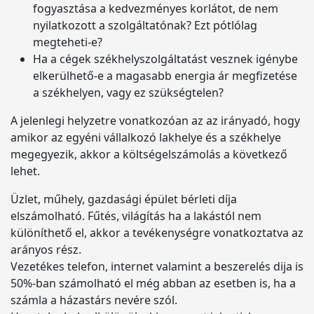
fogyasztása a kedvezményes korlátot, de nem
nyilatkozott a szolgáltatónak? Ezt pótlólag
megteheti-e?
Ha a cégek székhelyszolgáltatást vesznek igénybe
elkerülhető-e a magasabb energia ár megfizetése
a székhelyen, vagy ez szükségtelen?
A jelenlegi helyzetre vonatkozóan az az irányadó, hogy
amikor az egyéni vállalkozó lakhelye és a székhelye
megegyezik, akkor a költségelszámolás a következő
lehet.
Üzlet, műhely, gazdasági épület bérleti díja
elszámolható. Fűtés, világítás ha a lakástól nem
különíthető el, akkor a tevékenységre vonatkoztatva az
arányos rész.
Vezetékes telefon, internet valamint a beszerelés dija is
50%-ban számolható el még abban az esetben is, ha a
számla a házastárs nevére szól.