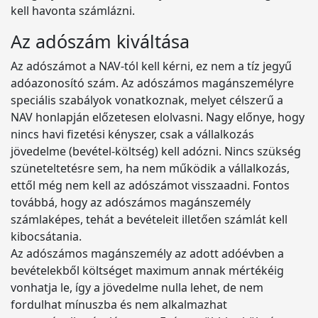
kell havonta számlázni.
Az adószám kiváltása
Az adószámot a NAV-tól kell kérni, ez nem a tíz jegyű
adóazonosító szám. Az adószámos magánszemélyre
speciális szabályok vonatkoznak, melyet célszerű a
NAV honlapján előzetesen elolvasni. Nagy előnye, hogy
nincs havi fizetési kényszer, csak a vállalkozás
jövedelme (bevétel-költség) kell adózni. Nincs szükség
szüneteltetésre sem, ha nem működik a vállalkozás,
ettől még nem kell az adószámot visszaadni. Fontos
továbbá, hogy az adószámos magánszemély
számlaképes, tehát a bevételeit illetően számlát kell
kibocsátania.
Az adószámos magánszemély az adott adóévben a
bevételekből költséget maximum annak mértékéig
vonhatja le, így a jövedelme nulla lehet, de nem
fordulhat mínuszba és nem alkalmazhat