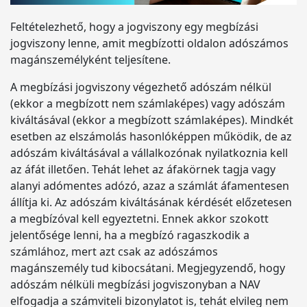
Feltételezhető, hogy a jogviszony egy megbízási
jogviszony lenne, amit megbízotti oldalon adószámos
magánszemélyként teljesítene.
A megbízási jogviszony végezhető adószám nélkül
(ekkor a megbízott nem számlaképes) vagy adószám
kiváltásával (ekkor a megbízott számlaképes). Mindkét
esetben az elszámolás hasonlóképpen működik, de az
adószám kiváltásával a vállalkozónak nyilatkoznia kell
az áfát illetően. Tehát lehet az áfakörnek tagja vagy
alanyi adómentes adózó, azaz a számlát áfamentesen
állítja ki. Az adószám kiváltásának kérdését előzetesen
a megbízóval kell egyeztetni. Ennek akkor szokott
jelentősége lenni, ha a megbízó ragaszkodik a
számlához, mert azt csak az adószámos
magánszemély tud kibocsátani. Megjegyzendő, hogy
adószám nélküli megbízási jogviszonyban a NAV
elfogadja a számviteli bizonylatot is, tehát elvileg nem