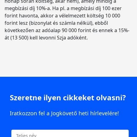
hónap során költség, akár nem), amely mindig a
megbízási díj 10%-a. Ha pl. a megbízási díj 100 ezer
forint havonta, akkor a vélelmezett költség 10 000
forint lesz (bizonylat és számla nélkül), ebből
következően az adóalap 90 000 forint és ennek a 15%-
át (13 500) kell levonni Szja adóként.
Szeretne ilyen cikkeket olvasni?
Iratkozzon fel a Jogkövető heti hírlevelére!