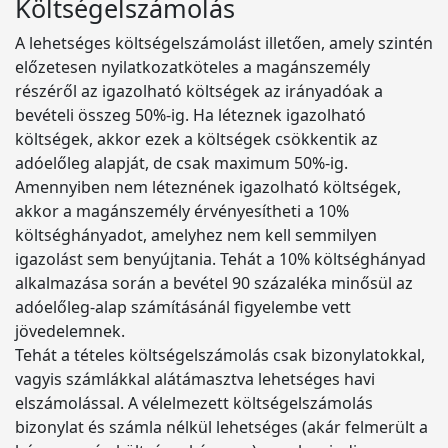
Költségelszámolás
A lehetséges költségelszámolást illetően, amely szintén
előzetesen nyilatkozatköteles a magánszemély
részéről az igazolható költségek az irányadóak a
bevételi összeg 50%-ig. Ha léteznek igazolható
költségek, akkor ezek a költségek csökkentik az
adóelőleg alapját, de csak maximum 50%-ig.
Amennyiben nem léteznének igazolható költségek,
akkor a magánszemély érvényesítheti a 10%
költséghányadot, amelyhez nem kell semmilyen
igazolást sem benyújtania. Tehát a 10% költséghányad
alkalmazása során a bevétel 90 százaléka minősül az
adóelőleg-alap számításánál figyelembe vett
jövedelemnek.
Tehát a tételes költségelszámolás csak bizonylatokkal,
vagyis számlákkal alátámasztva lehetséges havi
elszámolással. A vélelmezett költségelszámolás
bizonylat és számla nélkül lehetséges (akár felmerült a