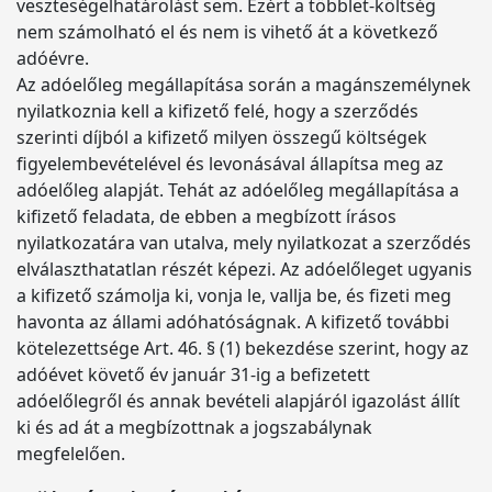
veszteségelhatárolást sem. Ezért a többlet-költség
nem számolható el és nem is vihető át a következő
adóévre.
Az adóelőleg megállapítása során a magánszemélynek
nyilatkoznia kell a kifizető felé, hogy a szerződés
szerinti díjból a kifizető milyen összegű költségek
figyelembevételével és levonásával állapítsa meg az
adóelőleg alapját. Tehát az adóelőleg megállapítása a
kifizető feladata, de ebben a megbízott írásos
nyilatkozatára van utalva, mely nyilatkozat a szerződés
elválaszthatatlan részét képezi. Az adóelőleget ugyanis
a kifizető számolja ki, vonja le, vallja be, és fizeti meg
havonta az állami adóhatóságnak. A kifizető további
kötelezettsége Art. 46. § (1) bekezdése szerint, hogy az
adóévet követő év január 31-ig a befizetett
adóelőlegről és annak bevételi alapjáról igazolást állít
ki és ad át a megbízottnak a jogszabálynak
megfelelően.