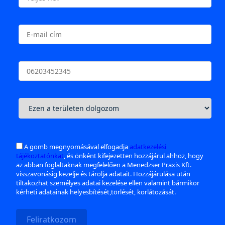
A gomb megnyomásával elfogadja
adatkezelési
tájékoztatónkat
, és önként kifejezetten hozzájárul ahhoz, hogy
az abban foglaltaknak megfelelően a Menedzser Praxis Kft.
visszavonásig kezelje és tárolja adatait. Hozzájárulása után
tiltakozhat személyes adatai kezelése ellen valamint bármikor
kérheti adatainak helyesbítését,törlését, korlátozását.
Feliratkozom