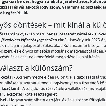
n gyakori kérdés, hogyan alakul a járulékfizetés külön
ízási és vállalkozói jogviszony, valamint az osztalék a
k egészítik ki.
yös döntések – mit kínál a kü
tői számára gyakran merülnek fel összetett kérdések a jöved
 jövedelem kifizetés jogszerűen
című kiadványunk 2025-ös, 
kmailag megalapozott válaszokat. Különszámunk célja, hogy
jogszerű és előnyös kifizetési módjának megválasztásában. 
ezését és az azoknak megfelelő megoldások kialakítását.
választ a különszám?
lkozás?
- Aki nem megfelelően különíti el a gazdasági társa
yen hibásan állapíthatja meg a jogviszonyt és a fizetendő kö
alkozóként
- A tulajdonos részvétele a vállalkozás munkájá
árulékfizetési kötelezettségeket.
rhei
- Hogyan számolható a tb-járulék és a szocho főfoglal
lt bérminimumnak?