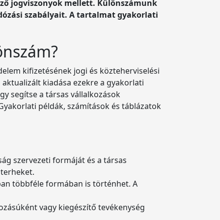
böző jogviszonyok mellett. Különszámunk
dózási szabályait. A tartalmat gyakorlati
lönszám?
elem kifizetésének jogi és közteherviselési
aktualizált kiadása ezekre a gyakorlati
 segítse a társas vállalkozások
Gyakorlati példák, számítások és táblázatok
ság szervezeti formáját és a társas
zterheket.
ban többféle formában is történhet. A
kozásúként vagy kiegészítő tevékenység