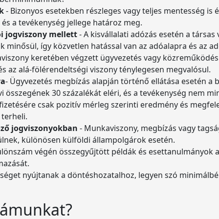
ek
- Bizonyos esetekben részleges vagy teljes mentesség is 
a és a tevékenység jellege határoz meg.
ói jogviszony mellett
- A kisvállalati adózás esetén a társa
k minősül, így közvetlen hatással van az adóalapra és az ad
viszony keretében végzett ügyvezetés vagy közreműködés k
 és az alá-fölérendeltségi viszony ténylegesen megvalósul.
va
- Ügyvezetés megbízás alapján történő ellátása esetén a bi
vi összegének 30 százalékát eléri, és a tevékenység nem mi
fizetésére csak pozitív mérleg szerinti eredmény és megfele
terheli.
öző jogviszonyokban
- Munkaviszony, megbízás vagy tagság
lnek, különösen külföldi állampolgárok esetén.
ülönszám végén összegyűjtött példák és esettanulmányok 
mazását.
tséget nyújtanak a döntéshozatalhoz, legyen szó minimálbé
számunkat?