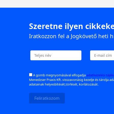
Szeretne ilyen cikkeke
Iratkozzon fel a Jogkövető heti h
A gomb megnyomásával elfogadja
adatkezelési tájé
Menedzser Praxis Kft. visszavonásig kezelje és tárolja a
adatainak helyesbítését,törlését, korlátozását.
Feliratkozom