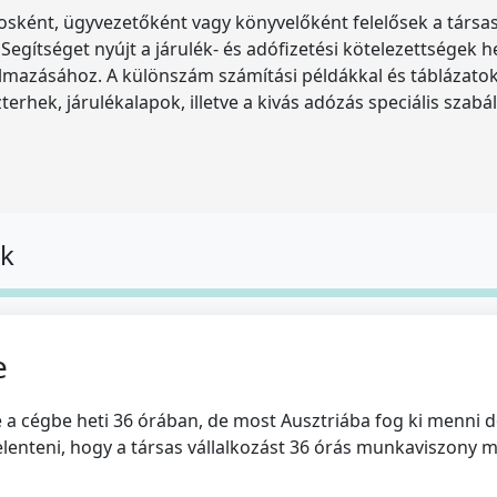
osként, ügyvezetőként vagy könyvelőként felelősek a társas
 Segítséget nyújt a járulék- és adófizetési kötelezettségek 
kalmazásához. A különszám számítási példákkal és táblázato
rhek, járulékalapok, illetve a kivás adózás speciális szabál
ok
e
e a cégbe heti 36 órában, de most Ausztriába fog ki menni do
elenteni, hogy a társas vállalkozást 36 órás munkaviszony m