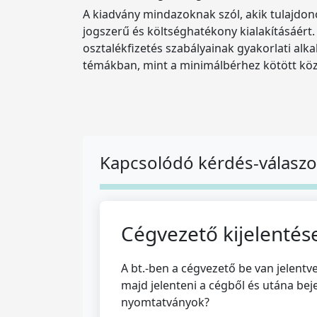
A kiadvány mindazoknak szól, akik tulajdon
jogszerű és költséghatékony kialakításáért.
osztalékfizetés szabályainak gyakorlati al
témákban, mint a minimálbérhez kötött közte
Kapcsolódó kérdés-válasz
Cégvezető kijelentés
A bt.-ben a cégvezető be van jelentv
majd jelenteni a cégből és utána bej
nyomtatványok?