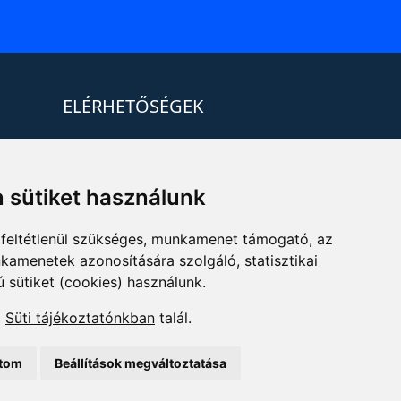
ELÉRHETŐSÉGEK
+36 1 880 7600
info@mprx.hu
 sütiket használunk
feltétlenül szükséges, munkamenet támogató, az
kamenetek azonosítására szolgáló, statisztikai
ú sütiket (cookies) használunk.
a
Süti tájékoztatónkban
talál.
ítom
Beállítások megváltoztatása