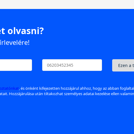
t olvasni?
írlevelére!
koztatónkat
, és önként kifejezetten hozzájárul ahhoz, hogy az abban foglalt
datait. Hozzájárulása után tiltakozhat személyes adatai kezelése ellen valami