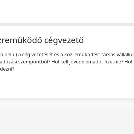
közreműködő cégvezető
n belül) a cég vezetését és a közreműködést társas vállalkozó
t adózási szempontból? Hol kell jövedelemadót fizetnie? Hol l
dezni?