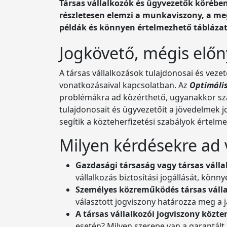
Társas vállalkozók és ügyvezetők körébe
részletesen elemzi a munkaviszony, a megb
példák és könnyen értelmezhető táblázato
Jogkövető, mégis előn
A társas vállalkozások tulajdonosai és veze
vonatkozásaival kapcsolatban. Az
Optimális
problémákra ad közérthető, ugyanakkor sza
tulajdonosait és ügyvezetőit a jövedelmek 
segítik a közteherfizetési szabályok értelm
Milyen kérdésekre ad 
Gazdasági társaság vagy társas válla
vállalkozás biztosítási jogállását, könn
Személyes közreműködés társas váll
választott jogviszony határozza meg a j
A társas vállalkozói jogviszony közte
esetén? Milyen szerepe van a garantá