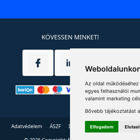
KÖVESSEN MINKET!
Weboldalunkon
Az oldal működéséhez 
egyes felhasználói mun
valamint marketing cél
Bővebb tájékoztatást 
Adatvédelem
ÁSZF
Impresszum
Kapcsolat
Elfogadom
Elutas
© 2026 Copyright:
Menedzserpraxis.hu