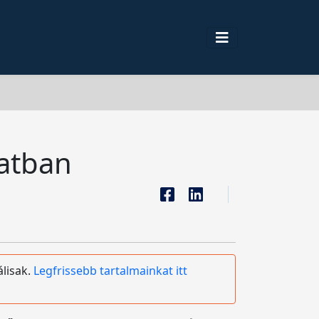
latban
álisak.
Legfrissebb tartalmainkat itt