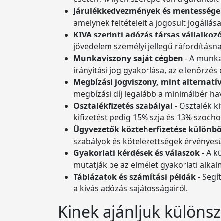
Járulékkedvezmények és mentesség
amelynek feltételeit a jogosult jogállás
KIVA szerinti adózás társas vállalkoz
jövedelem személyi jellegű ráfordításna
Munkaviszony saját cégben
- A munka
irányítási jog gyakorlása, az ellenőrzés
Megbízási jogviszony, mint alternatí
megbízási díj legalább a minimálbér ha
Osztalékfizetés szabályai
- Osztalék ki
kifizetést pedig 15% szja és 13% szocho 
Ügyvezetők közteherfizetése különb
szabályok és kötelezettségek érvényesü
Gyakorlati kérdések és válaszok
- A k
mutatják be az elmélet gyakorlati alkal
Táblázatok és számítási példák
- Segí
a kivás adózás sajátosságairól.
Kinek ajánljuk külön