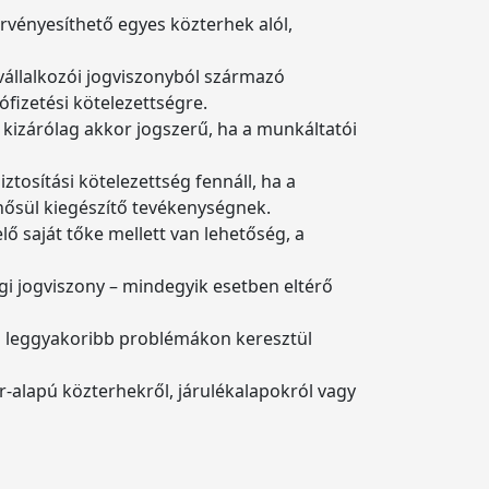
érvényesíthető egyes közterhek alól,
s vállalkozói jogviszonyból származó
ófizetési kötelezettségre.
izárólag akkor jogszerű, ha a munkáltatói
ztosítási kötelezettség fennáll, ha a
nősül kiegészítő tevékenységnek.
lő saját tőke mellett van lehetőség, a
i jogviszony – mindegyik esetben eltérő
a leggyakoribb problémákon keresztül
r-alapú közterhekről, járulékalapokról vagy