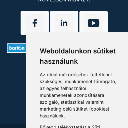
Weboldalunkon sütiket
használunk
ELÉRHETŐSÉGEK
Az oldal működéséhez feltétlenül
+36 1 880 7600
szükséges, munkamenet támogató,
info@mprx.hu
az egyes felhasználói
munkamenetek azonosítására
szolgáló, statisztikai valamint
marketing célú sütiket (cookies)
használunk.
Bővebb tájékoztatást a
Süti