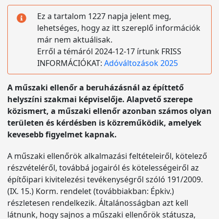
Ez a tartalom 1227 napja jelent meg,
lehetséges, hogy az itt szereplő információk
már nem aktuálisak.
Erről a témáról 2024-12-17 írtunk FRISS
INFORMÁCIÓKAT:
Adóváltozások 2025
A műszaki ellenőr a beruházásnál az építtető
helyszíni szakmai képviselője. Alapvető szerepe
közismert, a műszaki ellenőr azonban számos olyan
területen és kérdésben is közreműködik, amelyek
kevesebb figyelmet kapnak.
A műszaki ellenőrök alkalmazási feltételeiről, kötelező
részvételéről, továbbá jogairól és kötelességeiről az
építőipari kivitelezési tevékenységről szóló 191/2009.
(IX. 15.) Korm. rendelet (továbbiakban: Épkiv.)
részletesen rendelkezik. Általánosságban azt kell
látnunk, hogy sajnos a műszaki ellenőrök státusza,