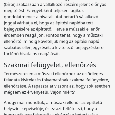
(bírói) szakaszban a vállalkozó részére jelent előnyös
megítélést. Ez egyébként teljesen logikus
gondolatmenet: a hivatali utat betartó vállalkozó
joggal várhatja el, hogy az építési naplóba tett
bejegyzésére az építtető, illetve a műszaki ellenőr
érdemben reagáljon. Fontos tehát, hogy a műszaki
ellenőrtől mindig követeljük meg az építési napló
szabatos ellenjegyzését, a kivitelezői bejegyzéskere
történő hivatalos reagálását.
Szakmai felügyelet, ellenőrzés
Természetesen a műszaki ellenőrnek az elsődleges
feladata kivitelezés folyamatának szakmai felügyelete,
ellenőrzése. A tapasztalat viszont az, hogy sok esetben
mégsem ez érvényesül. Vajon miért?
Ahogy már mondtuk, a műszaki ellenőr az építtető
helyszíni képviselője, és ez azt feltételezi, hogy a
jogszabályban felsoroltak elvégzése-betartatása