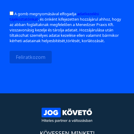
A gomb megnyomásával elfogadja
adatkezelési
tájékoztatónkat
, és önként kifejezetten hozzájárul ahhoz, hogy
az abban foglaltaknak megfelelően a Menedzser Praxis Kft.
visszavonásig kezelje és tárolja adatait. Hozzájárulása után
tiltakozhat személyes adatai kezelése ellen valamint bármikor
kérheti adatainak helyesbítését,törlését, korlátozását.
Feliratkozom
KÖVESSEN MINKET!