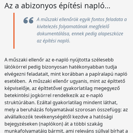
Az a abizonyos építési napló…
A műszaki ellenőrök egyik fontos feladata a
kivitelezés folyamatának megfelelő
dokumentálása, ennek pedig alapeszköze
az építési napló.
A műszaki ellenőr az e-napló nyújtotta szélesebb
látókörrel pedig bizonyosan hatékonyabban tudja
elvégezni feladatait, mint korábban a papíralapú napló
esetében. A műszaki ellenőr ugyanis, mint az építtető
képviselője, az építtetővel gyakorlatilag megegyező
betekintési jogkörrel rendelkezik az e-napló
struktúrában. Ezáltal gyakorlatilag mindent láthat,
mely a beruházás folyamatával szorosan összefügg: az
alvállalkozók tevékenységétől kezdve a hatósági
bejegyzéseken (naplókon) át a többi szakág
munkafolyamatáig bármit, ami releváns súllyal bírhat a