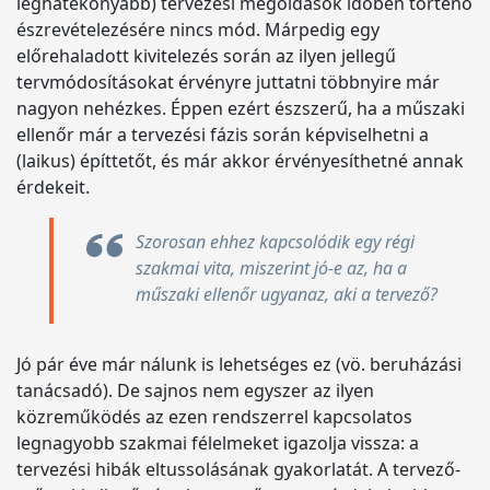
leghatékonyabb) tervezési megoldások időben történő
észrevételezésére nincs mód. Márpedig egy
előrehaladott kivitelezés során az ilyen jellegű
tervmódosításokat érvényre juttatni többnyire már
nagyon nehézkes. Éppen ezért észszerű, ha a műszaki
ellenőr már a tervezési fázis során képviselhetni a
(laikus) építtetőt, és már akkor érvényesíthetné annak
érdekeit.
Szorosan ehhez kapcsolódik egy régi
szakmai vita, miszerint jó-e az, ha a
műszaki ellenőr ugyanaz, aki a tervező?
Jó pár éve már nálunk is lehetséges ez (vö. beruházási
tanácsadó). De sajnos nem egyszer az ilyen
közreműködés az ezen rendszerrel kapcsolatos
legnagyobb szakmai félelmeket igazolja vissza: a
tervezési hibák eltussolásának gyakorlatát. A tervező-