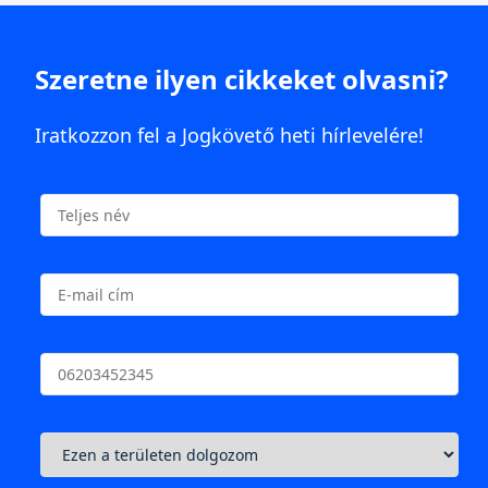
Szeretne ilyen cikkeket olvasni?
Iratkozzon fel a Jogkövető heti hírlevelére!