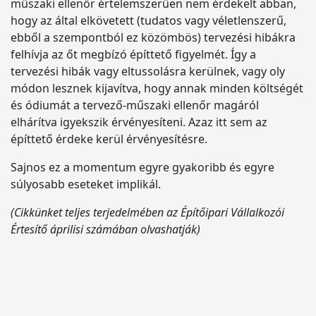
műszaki ellenőr értelemszerűen nem érdekelt abban,
hogy az által elkövetett (tudatos vagy véletlenszerű,
ebből a szempontból ez közömbös) tervezési hibákra
felhívja az őt megbízó építtető figyelmét. Így a
tervezési hibák vagy eltussolásra kerülnek, vagy oly
módon lesznek kijavítva, hogy annak minden költségét
és ódiumát a tervező-műszaki ellenőr magáról
elhárítva igyekszik érvényesíteni. Azaz itt sem az
építtető érdeke kerül érvényesítésre.
Sajnos ez a momentum egyre gyakoribb és egyre
súlyosabb eseteket implikál.
(Cikkünket teljes terjedelmében az Építőipari Vállalkozói
Értesítő áprilisi számában olvashatják)