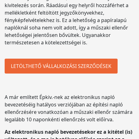
kivitelezés során. Ráadásul egy helyről hozzáférhet a
mellékletként feltöltött jegyzőkönyvekhez,
fényképfelvételekhez is. Ez a lehetőség a papíralapú
naplóknál soha nem volt adott, így a műszaki ellenőr
lehetőségei jelentősen bővültek. Ugyanakkor
természetesen a kötelezettségei is.
LETÖLTHETŐ VÁLLALKOZÁSI SZERZŐDÉSEK
A már említett Épkiv.-nek az elektronikus napló
bevezetéséig hatályos verziójában az építési napló
ellenőrzésére vonatkozóan a műszaki ellenőr számára
legalább 10 naponkénti ellenőrzés volt előírva.
Az elektronikus napló bevezetésekor ez a kitétel (is)