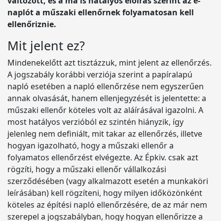
változott, és a ma is hatályos előírás szerint az e-
naplót a műszaki ellenőrnek folyamatosan kell
ellenőriznie.
Mit jelent ez?
Mindenekelőtt azt tisztázzuk, mint jelent az ellenőrzés.
A jogszabály korábbi verziója szerint a papíralapú
napló esetében a napló ellenőrzése nem egyszerűen
annak olvasását, hanem ellenjegyzését is jelentette: a
műszaki ellenőr köteles volt az aláírásával igazolni. A
most hatályos verzióból ez szintén hiányzik, így
jelenleg nem definiált, mit takar az ellenőrzés, illetve
hogyan igazolható, hogy a műszaki ellenőr a
folyamatos ellenőrzést elvégezte. Az Épkiv. csak azt
rögzíti, hogy a műszaki ellenőr vállalkozási
szerződésében (vagy alkalmazott esetén a munkaköri
leírásában) kell rögzíteni, hogy milyen időközönként
köteles az építési napló ellenőrzésére, de az már nem
szerepel a jogszabályban, hogy hogyan ellenőrizze a