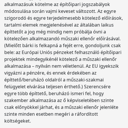
alkalmazásuk kötelme az építőipari jogszabályok
módosulása során vajmi keveset változott. Az egyre
szigorodó és egyre terjedelmesebb kötelező előírások,
tartalmi elemek megjelenésével az általában laikus
építtetőt a jog még mindig nem próbálja óvni a
kötelezően alkalmazandó műszaki ellenőr előírásával.
(Mielőtt bárki is felkapná a fejét erre, gondoljunk csak
bele: az Európai Uniós pénzeket felhasználó építőipari
projektek mindegyikénél kötelező a műszaki ellenőr
alkalmazása – nyilván nem véletlenül. Az EU igyekszik
vigyázni a pénzére, és ennek érdekében az
építtető/beruházó oldalról a műszaki-szakmai
felügyelet elvárása teljesen érthető.) Szerencsére
egyre több építtető, beruházó ismeri fel, hogy
szakember alkalmazása az ő képviseletében szinte
csak előnyökkel járhat, és a műszaki ellenőr jelenléte
szinte minden esetben megéri a ráfordított
költségeket.