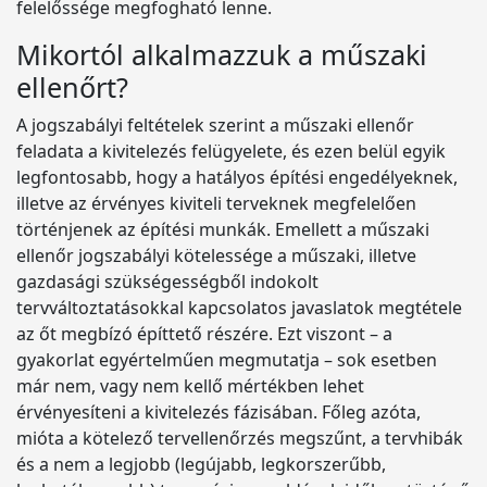
felelőssége megfogható lenne.
Mikortól alkalmazzuk a műszaki
ellenőrt?
A jogszabályi feltételek szerint a műszaki ellenőr
feladata a kivitelezés felügyelete, és ezen belül egyik
legfontosabb, hogy a hatályos építési engedélyeknek,
illetve az érvényes kiviteli terveknek megfelelően
történjenek az építési munkák. Emellett a műszaki
ellenőr jogszabályi kötelessége a műszaki, illetve
gazdasági szükségességből indokolt
tervváltoztatásokkal kapcsolatos javaslatok megtétele
az őt megbízó építtető részére. Ezt viszont – a
gyakorlat egyértelműen megmutatja – sok esetben
már nem, vagy nem kellő mértékben lehet
érvényesíteni a kivitelezés fázisában. Főleg azóta,
mióta a kötelező tervellenőrzés megszűnt, a tervhibák
és a nem a legjobb (legújabb, legkorszerűbb,