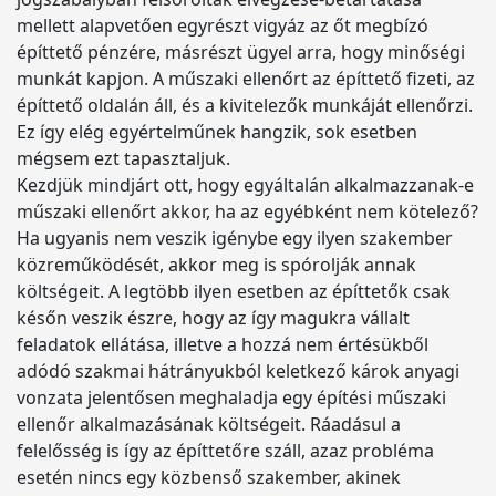
mellett alapvetően egyrészt vigyáz az őt megbízó
építtető pénzére, másrészt ügyel arra, hogy minőségi
munkát kapjon. A műszaki ellenőrt az építtető fizeti, az
építtető oldalán áll, és a kivitelezők munkáját ellenőrzi.
Ez így elég egyértelműnek hangzik, sok esetben
mégsem ezt tapasztaljuk.
Kezdjük mindjárt ott, hogy egyáltalán alkalmazzanak-e
műszaki ellenőrt akkor, ha az egyébként nem kötelező?
Ha ugyanis nem veszik igénybe egy ilyen szakember
közreműködését, akkor meg is spórolják annak
költségeit. A legtöbb ilyen esetben az építtetők csak
későn veszik észre, hogy az így magukra vállalt
feladatok ellátása, illetve a hozzá nem értésükből
adódó szakmai hátrányukból keletkező károk anyagi
vonzata jelentősen meghaladja egy építési műszaki
ellenőr alkalmazásának költségeit. Ráadásul a
felelősség is így az építtetőre száll, azaz probléma
esetén nincs egy közbenső szakember, akinek