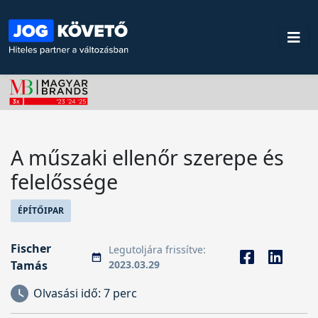
A műszaki ellenőr szerepe és
felelőssége
ÉPÍTŐIPAR
Fischer
Legutoljára frissítve:
Tamás
2023.03.29
Olvasási idő:
7 perc