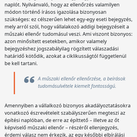
naplót. Nyilvánvaló, hogy az ellenőrzés valamilyen
módon történő írásos igazolása bizonyosan
szükséges: ez célszerűen lehet egy-egy eseti bejegyzés,
mely arról szól, hogy vállalakozó addigi bejegyzéseit a
műszaki ellenőr tudomásul veszi. Ami viszont bizonyos:
azon minősített esetekben, amikor valamely
bejegyzéshez jogszabályilag rögzített válaszadási
határidő kötődik, azokat a ciklikusságtól függetlenül
be kell tartani.
A műszaki ellenőr ellenőrzése, a beírások
tudomásulvétele kiemelt fontosságú.
Amennyiben a vállalkozó bizonyos akadályoztatásokra
vonatkozó észrevételeit szabályszerűen megteszi az
építési naplóban, de erre az építtető – illetve az őt
képviselő műszaki ellenőr – részéről ellenjegyzés,
érdemi válasz nem érkezik, az egy későbbi elbírálási