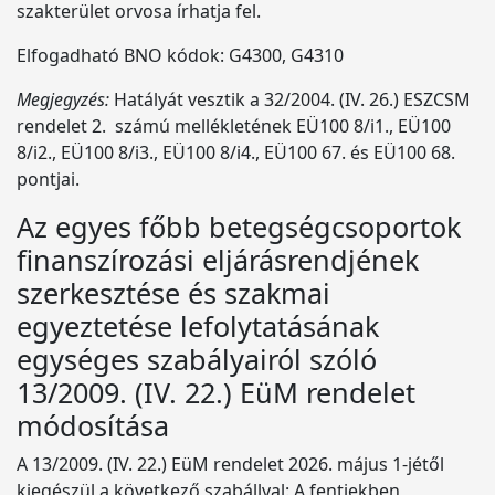
szakterület orvosa írhatja fel.
Elfogadható BNO kódok: G4300, G4310
Megjegyzés:
Hatályát vesztik a 32/2004. (IV. 26.) ESZCSM
rendelet 2. számú mellékletének EÜ100 8/i1., EÜ100
8/i2., EÜ100 8/i3., EÜ100 8/i4., EÜ100 67. és EÜ100 68.
pontjai.
Az egyes főbb betegségcsoportok
finanszírozási eljárásrendjének
szerkesztése és szakmai
egyeztetése lefolytatásának
egységes szabályairól szóló
13/2009. (IV. 22.) EüM rendelet
módosítása
A 13/2009. (IV. 22.) EüM rendelet 2026. május 1-jétől
kiegészül a következő szabállyal: A fentiekben