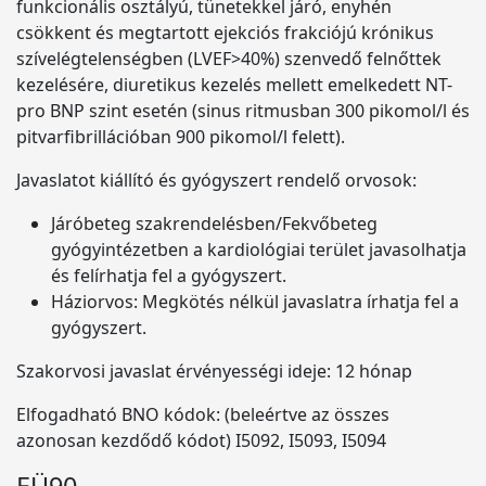
funkcionális osztályú, tünetekkel járó, enyhén
csökkent és megtartott ejekciós frakciójú krónikus
szívelégtelenségben (LVEF>40%) szenvedő felnőttek
kezelésére, diuretikus kezelés mellett emelkedett NT-
pro BNP szint esetén (sinus ritmusban 300 pikomol/l és
pitvarfibrillációban 900 pikomol/l felett).
Javaslatot kiállító és gyógyszert rendelő orvosok:
Járóbeteg szakrendelésben/Fekvőbeteg
gyógyintézetben a kardiológiai terület javasolhatja
és felírhatja fel a gyógyszert.
Háziorvos: Megkötés nélkül javaslatra írhatja fel a
gyógyszert.
Szakorvosi javaslat érvényességi ideje: 12 hónap
Elfogadható BNO kódok: (beleértve az összes
azonosan kezdődő kódot) I5092, I5093, I5094