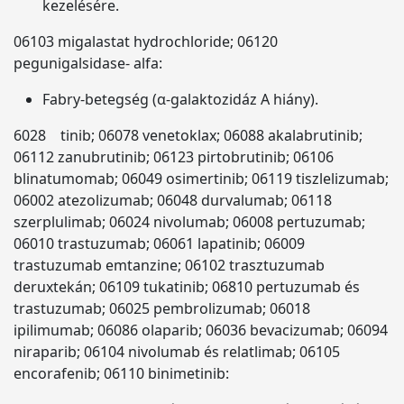
kezelésére.
06103 migalastat hydrochloride; 06120
pegunigalsidase- alfa:
Fabry-betegség (α-galaktozidáz A hiány).
6028 tinib; 06078 venetoklax; 06088 akalabrutinib;
06112 zanubrutinib; 06123 pirtobrutinib; 06106
blinatumomab; 06049 osimertinib; 06119 tiszlelizumab;
06002 atezolizumab; 06048 durvalumab; 06118
szerplulimab; 06024 nivolumab; 06008 pertuzumab;
06010 trastuzumab; 06061 lapatinib; 06009
trastuzumab emtanzine; 06102 trasztuzumab
deruxtekán; 06109 tukatinib; 06810 pertuzumab és
trastuzumab; 06025 pembrolizumab; 06018
ipilimumab; 06086 olaparib; 06036 bevacizumab; 06094
niraparib; 06104 nivolumab és relatlimab; 06105
encorafenib; 06110 binimetinib: