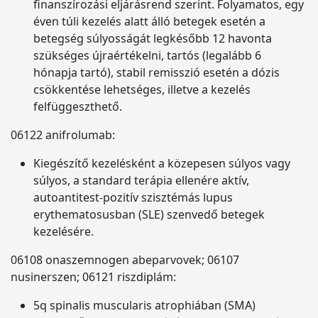
finanszírozási eljárásrend szerint. Folyamatos, egy
éven túli kezelés alatt álló betegek esetén a
betegség súlyosságát legkésőbb 12 havonta
szükséges újraértékelni, tartós (legalább 6
hónapja tartó), stabil remisszió esetén a dózis
csökkentése lehetséges, illetve a kezelés
felfüggeszthető.
06122 anifrolumab:
Kiegészítő kezelésként a közepesen súlyos vagy
súlyos, a standard terápia ellenére aktív,
autoantitest-pozitív szisztémás lupus
erythematosusban (SLE) szenvedő betegek
kezelésére.
06108 onaszemnogen abeparvovek; 06107
nusinerszen; 06121 riszdiplám:
5q spinalis muscularis atrophiában (SMA)