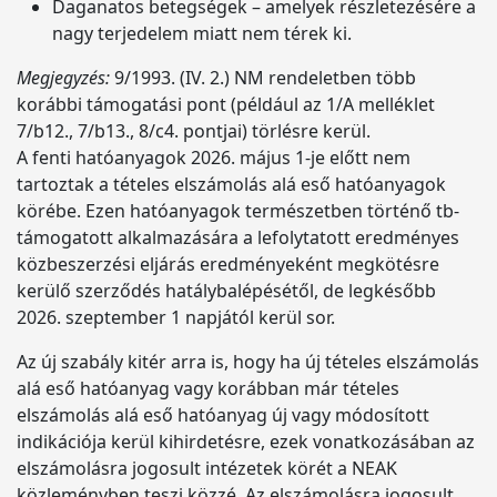
Daganatos betegségek – amelyek részletezésére a
nagy terjedelem miatt nem térek ki.
Megjegyzés:
9/1993. (IV. 2.) NM rendeletben több
korábbi támogatási pont (például az 1/A melléklet
7/b12., 7/b13., 8/c4. pontjai) törlésre kerül.
A fenti hatóanyagok 2026. május 1-je előtt nem
tartoztak a tételes elszámolás alá eső hatóanyagok
körébe. Ezen hatóanyagok természetben történő tb-
támogatott alkalmazására a lefolytatott eredményes
közbeszerzési eljárás eredményeként megkötésre
kerülő szerződés hatálybalépésétől, de legkésőbb
2026. szeptember 1 napjától kerül sor.
Az új szabály kitér arra is, hogy ha új tételes elszámolás
alá eső hatóanyag vagy korábban már tételes
elszámolás alá eső hatóanyag új vagy módosított
indikációja kerül kihirdetésre, ezek vonatkozásában az
elszámolásra jogosult intézetek körét a NEAK
közleményben teszi közzé. Az elszámolásra jogosult