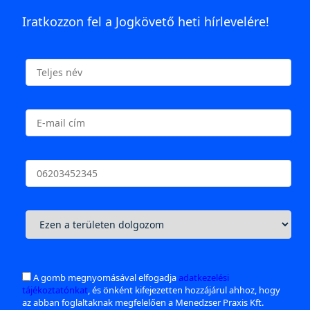
Iratkozzon fel a Jogkövető heti hírlevelére!
A gomb megnyomásával elfogadja
adatkezelési
tájékoztatónkat
, és önként kifejezetten hozzájárul ahhoz, hogy
az abban foglaltaknak megfelelően a Menedzser Praxis Kft.