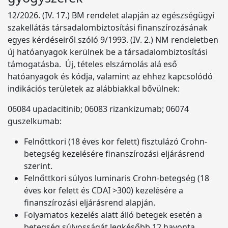
12/2026. (IV. 17.) BM rendelet alapján az egészségügyi
szakellátás társadalombiztosítási finanszírozásának
egyes kérdéseiről szóló 9/1993. (IV. 2.) NM rendeletben
új hatóanyagok kerülnek be a társadalombiztosítási
támogatásba. Új, tételes elszámolás alá eső
hatóanyagok és kódja, valamint az ehhez kapcsolódó
indikációs területek az alábbiakkal bővülnek:
06084 upadacitinib; 06083 rizankizumab; 06074
guszelkumab:
Felnőttkori (18 éves kor felett) fisztulázó Crohn-
betegség kezelésére finanszírozási eljárásrend
szerint.
Felnőttkori súlyos luminaris Crohn-betegség (18
éves kor felett és CDAI >300) kezelésére a
finanszírozási eljárásrend alapján.
Folyamatos kezelés alatt álló betegek esetén a
betegség súlyosságát legkésőbb 12 havonta