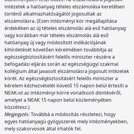
intézetek a hatóanyag tételes elszámolása keretében
történő alkalmazhatóságától jogosultak az
elszámolásra. (Ezen intézményi kör megállapítása
érdekében az új tételes elszámolás alá eső hatóanyag
vagy korábban már tételes elszámolás alá eső
hatóanyag új vagy módosított indikációjának
kihirdetését követően kérelmében továbbítja az
egészségbiztosításért felelős miniszter részére a
befogadási eljárás során az egészségügyi szakmai
kollégium által javasolt elszámolásra jogosult intézetek
körét. Az egészségbiztosításért felelős miniszter a
kérelem kézhezvételét követő 15 napon belül értesíti a
NEAK-ot az intézményi körre vonatkozó döntéséről,
amelyet a NEAK 15 napon belül közleményében
közzétesz.)
Megjegyzés:
Továbbá a módosítás részletezi, hogy
egyes hatóanyagú gyógyszerek mely intézményekben,
mely szakorvosok által írhatók fel.