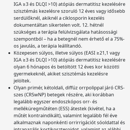
IGA ≥3 és DLQI >10) atópiás dermatitisz kezelésére
szisztémás kezelésre szoruló 12 éves vagy idősebb
serdülőknél, akiknél a ciklosporin kezelés
dokumentáltan sikertelen volt. 12. hétnél
szükséges a terápia felülvizsgálata hatásossági
szempontból – ha a betegnél nem érhető el a 75%-
os javulás, a terápia leállítandó.
Közepesen súlyos, illetve súlyos (EASI ≥21,1 vagy
IGA ≥3 és DLQI >10) atópiás dermatitisz kezelésére
olyan 6 hónapos és betöltött 12 éves kor közötti
gyermekeknél, akiket szisztémás kezelésre
jelöltek.
Olyan primér, kétoldali, diffúz orrpolippal járó CRS-
szes (CRSwNP) betegek részére, aki korábban
legalább egyszer endoszkópos orr- és
melléküregműtéten (ESS) átestek (kivétel, ha a
műtét kontraindikált), valamint legalább fél éve
alkalmaznak naponkénti orrirrigációt sóoldattal és
intranazális kortikoszteroidot, valamint az alábbi