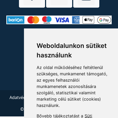
ELÉRHETŐSÉGEK
Weboldalunkon sütiket
+36 1 880 7600
használunk
info@mprx.hu
Az oldal működéséhez feltétlenül
szükséges, munkamenet támogató,
az egyes felhasználói
munkamenetek azonosítására
szolgáló, statisztikai valamint
Adatvédelem
ÁSZF
Impresszum
Kapcsolat
marketing célú sütiket (cookies)
használunk.
© 2026 Copyright:
Menedzserpraxis.hu
Bővebb tájékoztatást a
Süti