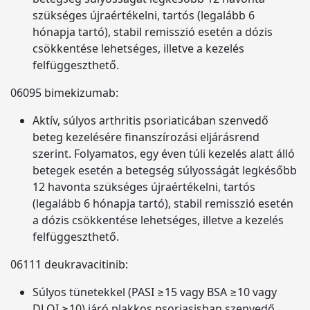
szükséges újraértékelni, tartós (legalább 6
hónapja tartó), stabil remisszió esetén a dózis
csökkentése lehetséges, illetve a kezelés
felfüggeszthető.
06095 bimekizumab:
Aktív, súlyos arthritis psoriaticában szenvedő
beteg kezelésére finanszírozási eljárásrend
szerint. Folyamatos, egy éven túli kezelés alatt álló
betegek esetén a betegség súlyosságát legkésőbb
12 havonta szükséges újraértékelni, tartós
(legalább 6 hónapja tartó), stabil remisszió esetén
a dózis csökkentése lehetséges, illetve a kezelés
felfüggeszthető.
06111 deukravacitinib:
Súlyos tünetekkel (PASI ≥15 vagy BSA ≥10 vagy
DLQI ≥10) járó plakkos psoriasisban szenvedő