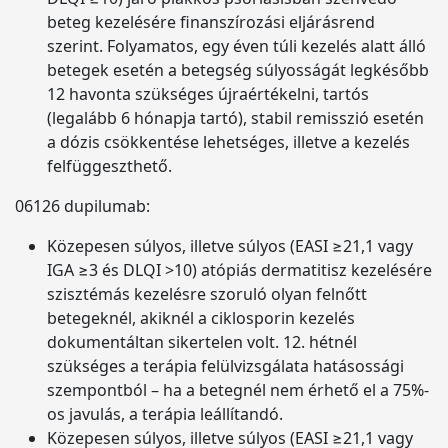
beteg kezelésére finanszírozási eljárásrend
szerint. Folyamatos, egy éven túli kezelés alatt álló
betegek esetén a betegség súlyosságát legkésőbb
12 havonta szükséges újraértékelni, tartós
(legalább 6 hónapja tartó), stabil remisszió esetén
a dózis csökkentése lehetséges, illetve a kezelés
felfüggeszthető.
06126 dupilumab:
Közepesen súlyos, illetve súlyos (EASI ≥21,1 vagy
IGA ≥3 és DLQI >10) atópiás dermatitisz kezelésére
szisztémás kezelésre szoruló olyan felnőtt
betegeknél, akiknél a ciklosporin kezelés
dokumentáltan sikertelen volt. 12. hétnél
szükséges a terápia felülvizsgálata hatásossági
szempontból – ha a betegnél nem érhető el a 75%-
os javulás, a terápia leállítandó.
Közepesen súlyos, illetve súlyos (EASI ≥21,1 vagy