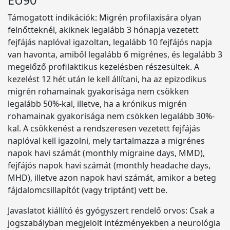
EÜ90
Támogatott indikációk: Migrén profilaxisára olyan
felnőtteknél, akiknek legalább 3 hónapja vezetett
fejfájás naplóval igazoltan, legalább 10 fejfájós napja
van havonta, amiből legalább 6 migrénes, és legalább 3
megelőző profilaktikus kezelésben részesültek. A
kezelést 12 hét után le kell állítani, ha az epizodikus
migrén rohamainak gyakorisága nem csökken
legalább 50%-kal, illetve, ha a krónikus migrén
rohamainak gyakorisága nem csökken legalább 30%-
kal. A csökkenést a rendszeresen vezetett fejfájás
naplóval kell igazolni, mely tartalmazza a migrénes
napok havi számát (monthly migraine days, MMD),
fejfájós napok havi számát (monthly headache days,
MHD), illetve azon napok havi számát, amikor a beteg
fájdalomcsillapítót (vagy triptánt) vett be.
Javaslatot kiállító és gyógyszert rendelő orvos: Csak a
jogszabályban megjelölt intézményekben a neurológia