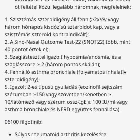
öt feltétel közül legalább háromnak megfelelnek:
1. Szisztémás szteroidigény áll fenn (>2x/év vagy
három hónapos kisdózisú szteroidot kap, vagy a
szisztémás szteroid kontraindikált);
2. A Sino-Nasal Outcome Test-22 (SNOT22) több, mint
40 pontot értek el;
3. Szaglásteszttel igazolt hyposmia/anosmia, és a
szaglásscore ≥ 2 (három pontos skálán);
4. Fennálló asthma bronchiale (folyamatos inhalatív
szteroidigény);
5. Igazolt 2-es típusú gyulladás (eozinofil sejtszám
szérumban ≥150 vagy szövetben/kenetben ≥
10/látómező vagy szérum össz-IgE ≥ 100 IU/ml vagy
asthma bronchiale és NERD együttes fennállása).
06100 filgotinib:
Súlyos rheumatoid arthritis kezelésére