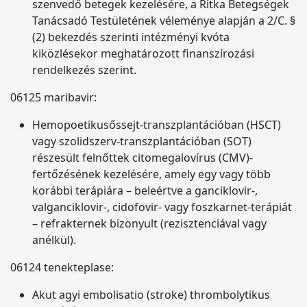
szenvedő betegek kezelésére, a Ritka Betegségek
Tanácsadó Testületének véleménye alapján a 2/C. §
(2) bekezdés szerinti intézményi kvóta
kiközlésekor meghatározott finanszírozási
rendelkezés szerint.
06125 maribavir:
Hemopoetikusőssejt-transzplantációban (HSCT)
vagy szolidszerv-transzplantációban (SOT)
részesült felnőttek citomegalovírus (CMV)-
fertőzésének kezelésére, amely egy vagy több
korábbi terápiára – beleértve a ganciklovir-,
valganciklovir-, cidofovir- vagy foszkarnet-terápiát
– refrakternek bizonyult (rezisztenciával vagy
anélkül).
06124 tenekteplase:
Akut agyi embolisatio (stroke) thrombolytikus