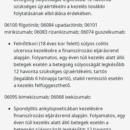
szükséges újraértékelni a kezelés további
folytatásának elbírálása érdekében.
06100 filgotinib; 06084 upadacitinib; 06101
mirikizumab; 06083 rizankizumab; 06074 guszelkumab:
Felnőttkori (18 éves kor felett) súlyos colitis
ulcerosa kezelésére a finanszírozási eljárásrend
alapján. Folyamatos, egy éven túli kezelés alatt álló
betegek esetén a betegség súlyosságát legkésőbb
12 havonta szükséges újraértékelni, tartós
(legalább 6 hónapja tartó), stabil remisszió esetén
a kezelés felfüggeszthető.
06095 bimekizumab; 06068 ixekizumab:
Spondylitis ankylopoeticában kezelésére
finanszírozási eljárásrend alapján. Folyamatos, egy
éven túli kezelés alatt álló betegek esetén a
betegség súlyosságát legkésőbb 12 havonta