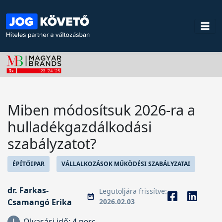
Miben módosítsuk 2026-ra a
hulladékgazdálkodási
szabályzatot?
ÉPÍTŐIPAR
VÁLLALKOZÁSOK MŰKÖDÉSI SZABÁLYZATAI
dr. Farkas-
Legutoljára frissítve:
Csamangó Erika
2026.02.03
Olvasási idő:
4 perc