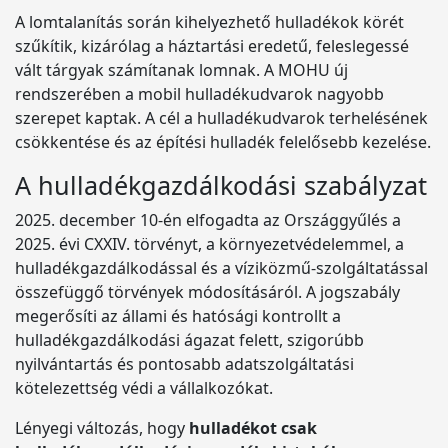
A lomtalanítás során kihelyezhető hulladékok körét
szűkítik, kizárólag a háztartási eredetű, feleslegessé
vált tárgyak számítanak lomnak. A MOHU új
rendszerében a mobil hulladékudvarok nagyobb
szerepet kaptak. A cél a hulladékudvarok terhelésének
csökkentése és az építési hulladék felelősebb kezelése.
A hulladékgazdálkodási szabályzat
2025. december 10-én elfogadta az Országgyűlés a
2025. évi CXXIV. törvényt, a környezetvédelemmel, a
hulladékgazdálkodással és a víziközmű-szolgáltatással
összefüggő törvények módosításáról. A jogszabály
megerősíti az állami és hatósági kontrollt a
hulladékgazdálkodási ágazat felett, szigorúbb
nyilvántartás és pontosabb adatszolgáltatási
kötelezettség védi a vállalkozókat.
Lényegi változás, hogy
hulladékot csak