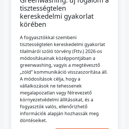
Greenwashing: új fogalom a
tisztességtelen
kereskedelmi gyakorlat
körében
A fogyasztókkal szembeni
tisztességtelen kereskedelmi gyakorlat
tilalmáról szóló törvény (Fttv.) 2026-os
módosításainak középpontjában a
greenwashing, vagyis a megtévesztő
„zöld” kommunikáció visszaszorítása áll.
A módosítások célja, hogy a
vállalkozások ne tehessenek
megalapozatlan vagy félrevezető
környezetvédelmi állításokat, és a
fogyasztók valós, ellenőrizhető
információk alapján hozhassák meg
döntéseiket.