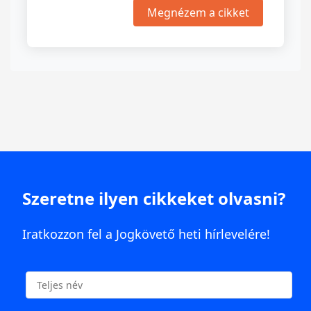
Megnézem a cikket
Szeretne ilyen cikkeket olvasni?
Iratkozzon fel a Jogkövető heti hírlevelére!