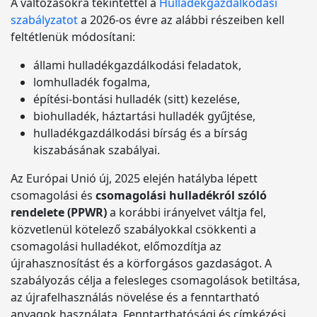
A változásokra tekintettel a
Hulladékgazdálkodási
szabályzatot
a 2026-os évre az alábbi részeiben kell
feltétlenük módosítani:
állami hulladékgazdálkodási feladatok,
lomhulladék fogalma,
építési-bontási hulladék (sitt) kezelése,
biohulladék, háztartási hulladék gyűjtése,
hulladékgazdálkodási bírság és a bírság
kiszabásának szabályai.
Az Európai Unió új, 2025 elején hatályba lépett
csomagolási és
csomagolási hulladékról szóló
rendelete (PPWR)
a korábbi irányelvet váltja fel,
közvetlenül kötelező szabályokkal csökkenti a
csomagolási hulladékot, előmozdítja az
újrahasznosítást és a körforgásos gazdaságot. A
szabályozás célja a felesleges csomagolások betiltása,
az újrafelhasználás növelése és a fenntartható
anyagok használata. Fenntarthatósági és címkézési