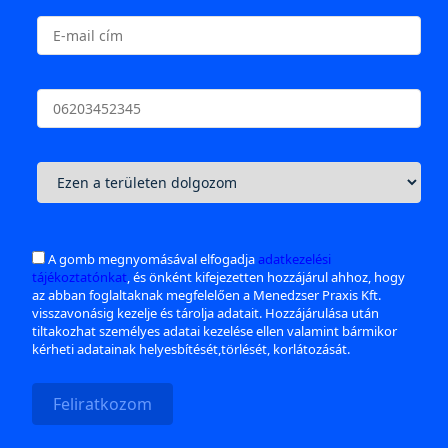
A gomb megnyomásával elfogadja
adatkezelési
tájékoztatónkat
, és önként kifejezetten hozzájárul ahhoz, hogy
az abban foglaltaknak megfelelően a Menedzser Praxis Kft.
visszavonásig kezelje és tárolja adatait. Hozzájárulása után
tiltakozhat személyes adatai kezelése ellen valamint bármikor
kérheti adatainak helyesbítését,törlését, korlátozását.
Feliratkozom