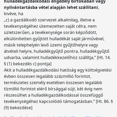
hulladékgazdálkodási engedély birtokában vagy
nyilvántartásba vétel alapján lehet szállítani
,
kivéve, ha
„c) a gazdálkodó szervezet alkalmilag, illetve a
tevékenységéhez ütemezetten saját célra, nem
üzletszerűen, a tevékenysége során képződött,
elkülönítetten gyűjtött hulladékát saját járművével,
másik telephelyén levő üzemi gyűjtőhelyre vagy
átvételi helyre, hulladékgyűjtő pontra, hulladékgyűjtő
udvarba, valamint hulladékkezelőhöz szállítja,” [Ht. 14.
§ (1) bekezdés c) pontja]
Akit a hulladékgazdálkodási hatóság egy költségvetési
évben összesen legalább százmillió forintot,
természetes személy esetében összesen legalább
tízmillió forintot elérő bírsággal sújt, két évig nem
részesülhet a hulladékgazdálkodással összefüggő
tevékenységéhez kapcsolódó támogatásban.” [Ht. 86. §
(9) bekezdése]