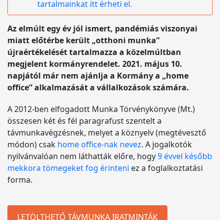
tartalmainkat itt érheti el.
Az elmúlt egy év jól ismert, pandémiás viszonyai
miatt előtérbe került „otthoni munka”
újraértékelését tartalmazza a közelmúltban
megjelent kormányrendelet. 2021. május 10.
napjától már nem ajánlja a Kormány a „home
office” alkalmazását a vállalkozások számára.
A 2012-ben elfogadott Munka Törvénykönyve (Mt.)
összesen két és fél paragrafust szentelt a
távmunkavégzésnek, melyet a köznyelv (megtévesztő
módon) csak
home office-nak nevez
. A jogalkotók
nyilvánvalóan nem láthatták előre, hogy
9 évvel később
mekkora tömegeket fog érinteni
ez a foglalkoztatási
forma.
LETÖLTHETŐ TÁVMUNKA IRATMINTÁK