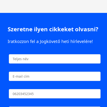
Szeretne ilyen cikkeket olvasni?
Iratkozzon fel a Jogkövető heti hírlevelére!