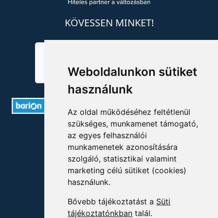
KÖVESSEN MINKET!
Weboldalunkon sütiket
használunk
Az oldal működéséhez feltétlenül
szükséges, munkamenet támogató,
ELÉRHETŐSÉGEK
az egyes felhasználói
munkamenetek azonosítására
+36 1 880 7600
szolgáló, statisztikai valamint
marketing célú sütiket (cookies)
info@mprx.hu
használunk.
Bővebb tájékoztatást a
Süti
tájékoztatónkban
talál.