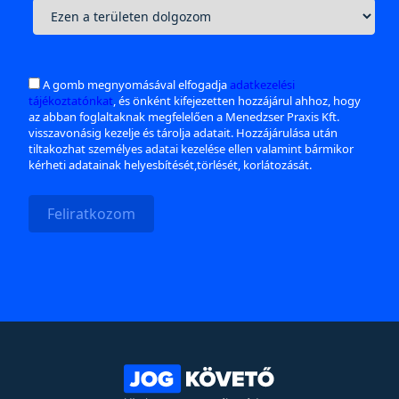
A gomb megnyomásával elfogadja
adatkezelési
tájékoztatónkat
, és önként kifejezetten hozzájárul ahhoz, hogy
az abban foglaltaknak megfelelően a Menedzser Praxis Kft.
visszavonásig kezelje és tárolja adatait. Hozzájárulása után
tiltakozhat személyes adatai kezelése ellen valamint bármikor
kérheti adatainak helyesbítését,törlését, korlátozását.
Feliratkozom