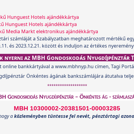
Hunguest Hotels ajándékkártya
Hunguest Hotels ajándékkártya
dia Markt elektronikus ajándékkártya
tári számláját a Szabályzatban meghatározott mértékű egy
.11. és 2023.12.21. között és induljon az értékes nyeremény
ék nyerni az MBH Gondoskodás Nyugdíjpénztár T
it online bankkártyával a www.mbhnyp.hu címen, Tagi Portá
jpénztár Önkéntes ágának bankszámlájára átutalva teljes
*******************
H Gondoskodás Nyugdíjpénztár – Önkéntes ág - számlasz
MBH 10300002-20381501-00003285
 hogy a
közleményben tüntesse fel nevét, pénztártagi azono