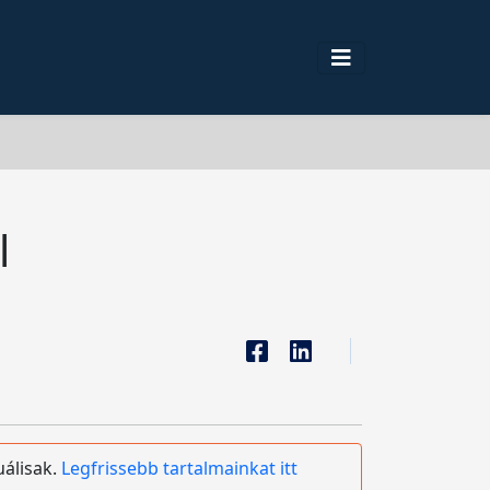
l
uálisak.
Legfrissebb tartalmainkat itt