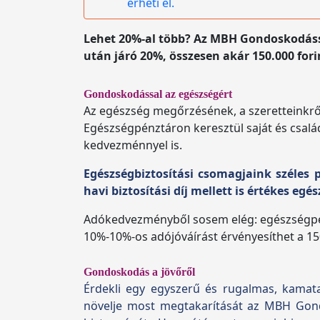
érheti el.
Lehet 20%-al több? Az MBH Gondoskodássa
után járó 20%, összesen akár 150.000 for
Gondoskodással az egészségért
Az egészség megőrzésének, a szeretteinkr
Egészségpénztáron keresztül saját és csalá
kedvezménnyel is.
Egészségbiztosítási csomagjaink széles 
havi biztosítási díj mellett is értékes eg
Adókedvezményből sosem elég: egészségpénz
10%-10%-os adójóváírást érvényesíthet a 15
Gondoskodás a jövőről
Érdekli egy egyszerű és rugalmas, kamat
növelje most megtakarítását az MBH
Gond