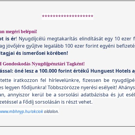
*******************
n megéri belépni!
t is ér
! Nyugdíjcélú megtakarítás elindítását egy 10 ezer
jövőjére gyűjtve legalább 100 ezer forint egyéni befizetése
tagjai és ismerősei körében!
H Gondoskodás Nyugdíjpénztári Tagként!
ssal: öné lesz a 100.000 forint értékű Hunguest Hotels
tte iratkozzon fel hírlevelünkre, fizessen be nyugdíjpé
es legyen fődíjunkra! Többszörözze nyerési esélyeit! Ahánys
n, annyiszor kerül be a sorsolási adatbázisba és jut es
etéssel a Fődíj sorsolásán is részt vehet.
//www.mbhnyp.hu/akciok
oldalon.