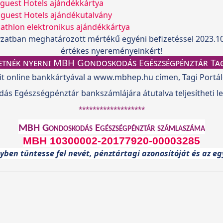
uest Hotels ajándékkártya
guest Hotels ajándékutalvány
hlon elektronikus ajándékkártya
lyzatban meghatározott mértékű egyéni befizetéssel
2023.10
értékes nyereményeinkért!
etnék nyerni MBH Gondoskodás Egészségpénztár Ta
it online bankkártyával a www.mbhep.hu címen, Tagi Portá
s Egészségpénztár bankszámlájára átutalva teljesítheti l
*******************
MBH Gondoskodás Egészségpénztár számlaszáma
MBH 10300002-20177920-00003285
ben tüntesse fel nevét, pénztártagi azonosítóját és az egy