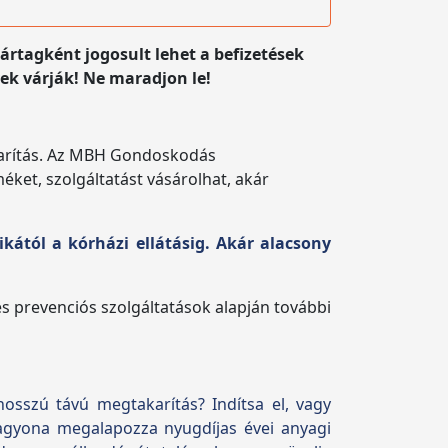
tagként jogosult lehet a befizetések
ek várják! Ne maradjon le!
karítás. Az MBH Gondoskodás
ket, szolgáltatást vásárolhat, akár
kától a kórházi ellátásig.
Akár alacsony
 prevenciós szolgáltatások alapján további
hosszú távú megtakarítás?
Indítsa el, vagy
agyona megalapozza nyugdíjas évei anyagi