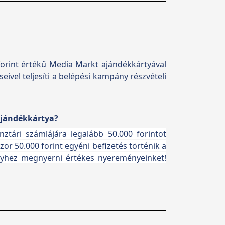
 forint értékű Media Markt ajándékkártyával
ivel teljesíti a belépési kampány részvételi
 ajándékkártya?
nztári számlájára legalább 50.000 forintot
zor 50.000 forint egyéni befizetés történik a
élyhez megnyerni értékes nyereményeinket!