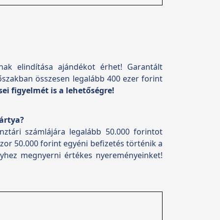
ak elindítása ajándékot érhet!
Garantált
őszakban összesen legalább 400 ezer forint
sei figyelmét is a lehetőségre!
kártya?
ztári számlájára legalább 50.000 forintot
zor 50.000 forint egyéni befizetés történik a
élyhez megnyerni értékes nyereményeinket!