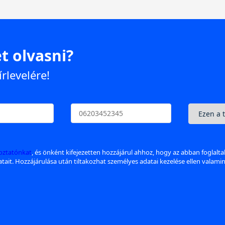
t olvasni?
írlevelére!
koztatónkat
, és önként kifejezetten hozzájárul ahhoz, hogy az abban foglalt
datait. Hozzájárulása után tiltakozhat személyes adatai kezelése ellen valami