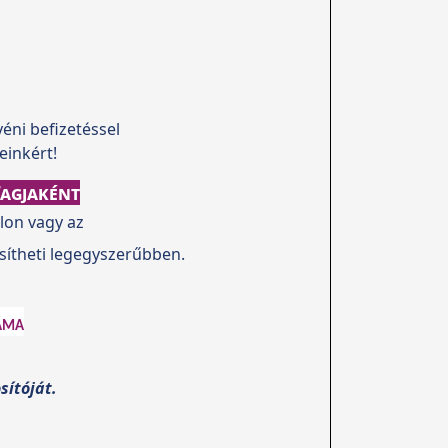
éni befizetéssel
einkért!
agjaként
lon vagy az
ítheti legegyszerűbben.
áma
sítóját.