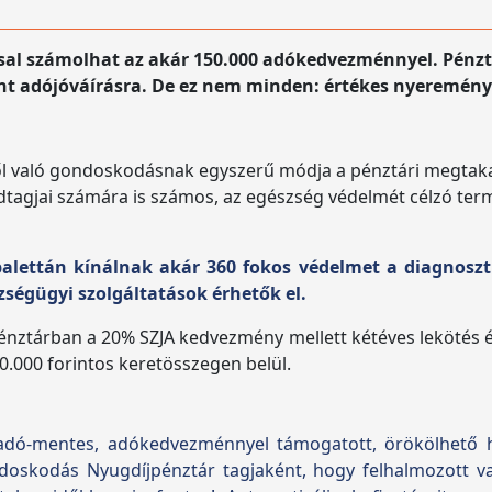
l számolhat az akár 150.000 adókedvezménnyel. Pénztár
int adójóváírásra. De ez nem minden: értékes nyeremény
ől való gondoskodásnak egyszerű módja a pénztári megta
dtagjai számára is számos, az egészség védelmét célzó termé
palettán kínálnak akár 360 fokos védelmet a diagnoszti
észségügyi szolgáltatások érhetők el.
tárban a 20% SZJA kedvezmény mellett kétéves lekötés és
0.000 forintos keretösszegen belül.
adó-mentes, adókedvezménnyel támogatott, örökölhető 
oskodás Nyugdíjpénztár tagjaként, hogy felhalmozott v