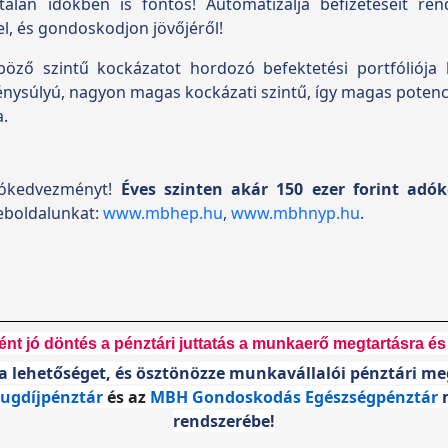
talan időkben is fontos!
Automatizálja befizetéseit rend
l, és gondoskodjon jövőjéről!
ző szintű kockázatot hordozó befektetési portfóliója k
énysúlyú, nagyon magas kockázati szintű, így magas potenci
a.
dókedvezményt!
Éves szinten akár 150 ezer forint adó
eboldalunkat:
www.mbhep.hu
,
www.mbhnyp.hu
.
nt jó döntés a pénztári juttatás a munkaerő megtartásra és
 a lehetőséget, és ösztönözze munkavállalói pénztári me
gdíjpénztár
és az
MBH Gondoskodás Egészségpénztár
rendszerébe!