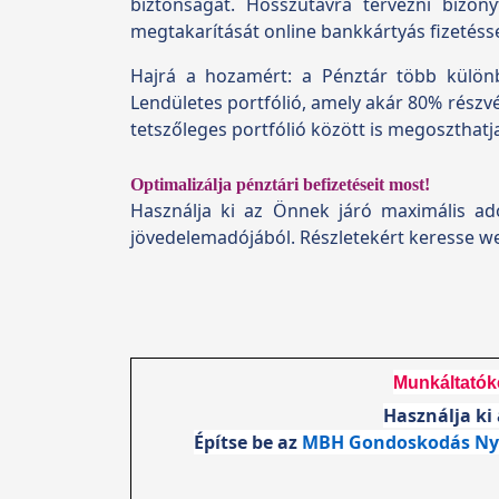
biztonságát. Hosszútávra tervezni bizony
megtakarítását online bankkártyás fizetésse
Hajrá a hozamért: a Pénztár több különbö
Lendületes portfólió, amely akár 80% részv
tetszőleges portfólió között is megoszthatj
Optimalizálja pénztári befizetéseit most!
Használja ki az Önnek járó maximális a
jövedelemadójából. Részletekért keresse w
Munkáltatóké
Használja ki
Építse be az
MBH Gondoskodás Nyu