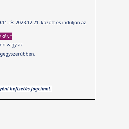
.11. és 2023.12.21.
között és induljon az
gként
lon vagy az
egegyszerűbben.
éni befizetés jogcímet.