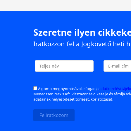
Szeretne ilyen cikkeke
Iratkozzon fel a Jogkövető heti h
A gomb megnyomásával elfogadja
adatkezelési tájé
Menedzser Praxis Kft. visszavonásig kezelje és tárolja a
adatainak helyesbítését,törlését, korlátozását.
Feliratkozom