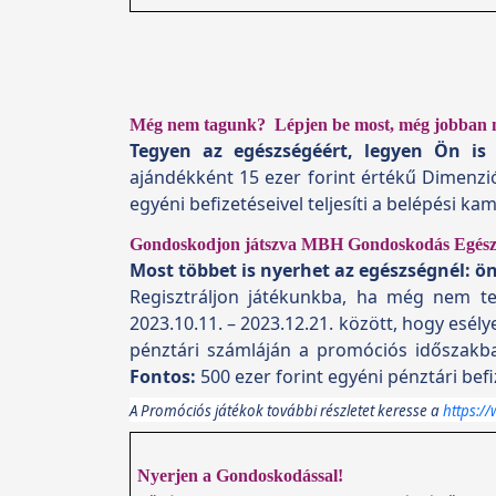
Még nem tagunk? Lépjen be most, még jobban 
Tegyen az egészségéért, legyen Ön is
ajándékként
15 ezer forint értékű Dimenzi
egyéni befizetéseivel teljesíti a belépési kam
Gondoskodjon játszva MBH Gondoskodás Egészs
Most többet is nyerhet az egészségnél: ö
Regisztráljon játékunkba, ha még nem tet
2023.10.11. – 2023.12.21. között, hogy esély
pénztári számláján a promóciós időszakba
Fontos:
500 ezer forint egyéni pénztári befiz
A Promóciós játékok további részletet keresse a
https:/
Nyerjen a Gondoskodással!