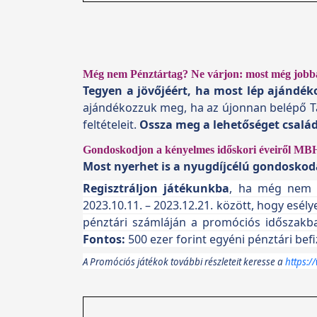
Még nem Pénztártag? Ne várjon: most még jobba
Tegyen a jövőjéért, ha most lép ajándéko
ajándékozzuk meg, ha az újonnan belépő Tag 
feltételeit.
Ossza meg a lehetőséget család
Gondoskodjon a kényelmes időskori éveiről MB
Most nyerhet is a nyugdíjcélú gondoskodá
Regisztráljon játékunkba
, ha még nem te
2023.10.11. – 2023.12.21. között, hogy esély
pénztári számláján a promóciós időszakba
Fontos:
500 ezer forint egyéni pénztári befiz
A Promóciós játékok további részleteit keresse a
https: