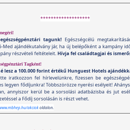
*******************
megéri!
 egészségpénztári tagunk!
Egészségcélú megtakarításán
ó-Med ajándékutalvány jár, ha új belépőként a kampány id
pány részvételi feltételeit.
Hívja fel családtagjai és ismerő
égpénztári Tagként!
né lesz a 100.000 forint értékű Hunguest Hotels ajándék
te iratkozzon fel hírlevelünkre, fizessen be egészségpén
es legyen fődíjunkra! Többszörözze nyerési esélyeit! Ahánys
n, annyiszor kerül be a sorsolási adatbázisba és jut es
etéssel a Fődíj sorsolásán is részt vehet.
/www.mbhep.hu/akciok
oldalon.