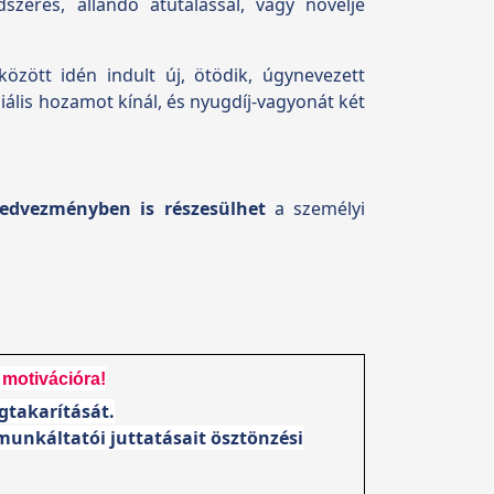
szeres, állandó átutalással, vagy növelje
özött idén indult új, ötödik, úgynevezett
ális hozamot kínál, és nyugdíj-vagyonát két
kedvezményben is részesülhet
a személyi
 motivációra!
gtakarítását.
munkáltatói juttatásait ösztönzési