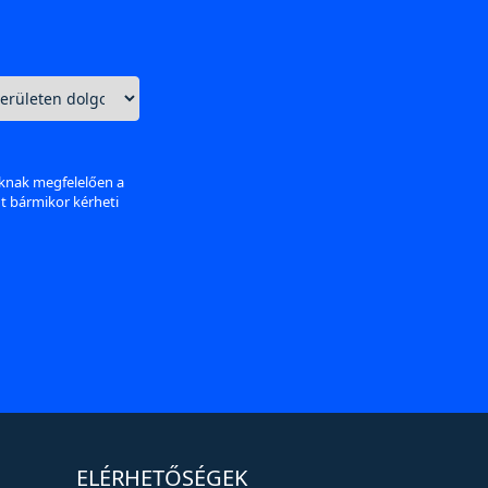
aknak megfelelően a
nt bármikor kérheti
ELÉRHETŐSÉGEK