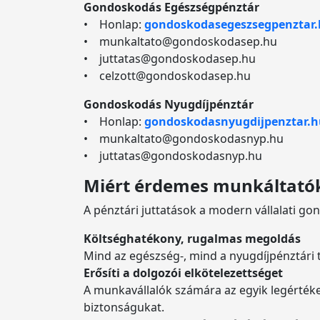
Gondoskodás Egészségpénztár
• Honlap:
gondoskodasegeszsegpenztar
• munkaltato@gondoskodasep.hu
• juttatas@gondoskodasep.hu
• celzott@gondoskodasep.hu
Gondoskodás Nyugdíjpénztár
• Honlap:
gondoskodasnyugdijpenztar.h
• munkaltato@gondoskodasnyp.hu
• juttatas@gondoskodasnyp.hu
Miért érdemes munkáltatóké
A pénztári juttatások a modern vállalati g
Költséghatékony, rugalmas megoldás
Mind az egészség-, mind a nyugdíjpénztári tá
Erősíti a dolgozói elkötelezettséget
A munkavállalók számára az egyik legérték
biztonságukat.