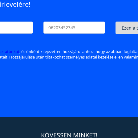
írlevelére!
koztatónkat
, és önként kifejezetten hozzájárul ahhoz, hogy az abban foglalt
datait. Hozzájárulása után tiltakozhat személyes adatai kezelése ellen valami
KÖVESSEN MINKET!