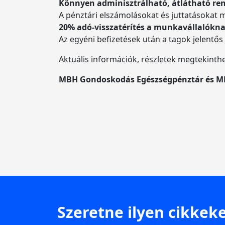
Könnyen adminisztrálható, átlátható re
A pénztári elszámolásokat és juttatásokat
20% adó-visszatérítés a munkavállalókn
Az egyéni befizetések után a tagok jelentős
Aktuális információk, részletek megtekint
MBH Gondoskodás Egészségpénztár és M
Szeretne ilyen cikkeke