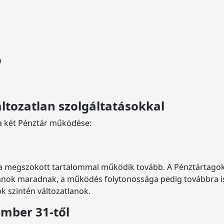
0
áltozatlan szolgáltatásokkal
 a két Pénztár működése:
 a megszokott tartalommal működik tovább. A Pénztártagokk
anok maradnak, a működés folytonossága pedig továbbra is 
 szintén változatlanok.
ember 31-től