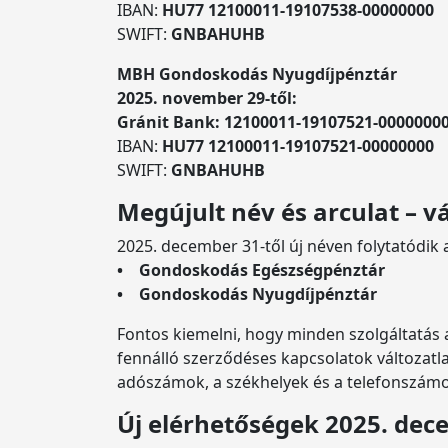
IBAN:
HU77 12100011-19107538-00000000
SWIFT:
GNBAHUHB
MBH Gondoskodás Nyugdíjpénztár
2025. november 29-től:
Gránit Bank: 12100011-19107521-0000000
IBAN:
HU77 12100011-19107521-00000000
SWIFT:
GNBAHUHB
Megújult név és arculat – v
2025. december 31-től új néven folytatódik
• Gondoskodás Egészségpénztár
• Gondoskodás Nyugdíjpénztár
Fontos kiemelni, hogy minden szolgáltatás
fennálló szerződéses kapcsolatok változatl
adószámok, a székhelyek és a telefonszámok
Új elérhetőségek 2025. dec