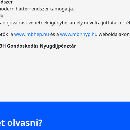
ndszer
 modern háttérrendszer támogatja.
ak
 adójóváírást vehetnek igénybe, amely növeli a juttatás ért
hetők a
www.mbhep.hu
és a
www.mbhnyp.hu
weboldalakon 
BH Gondoskodás Nyugdíjpénztár
t olvasni?