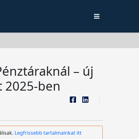
énztáraknál – új
t 2025-ben
álisak.
Legfrissebb tartalmainkat itt