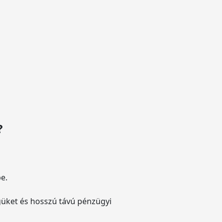
?
be.
güket és hosszú távú pénzügyi