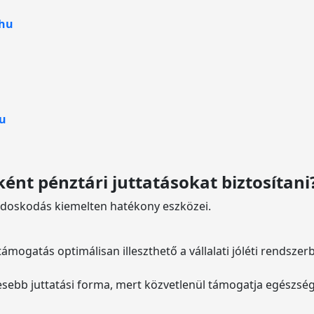
.hu
u
nt pénztári juttatásokat biztosítani
ondoskodás kiemelten hatékony eszközei.
mogatás optimálisan illeszthető a vállalati jóléti rendszer
esebb juttatási forma, mert közvetlenül támogatja egészsé