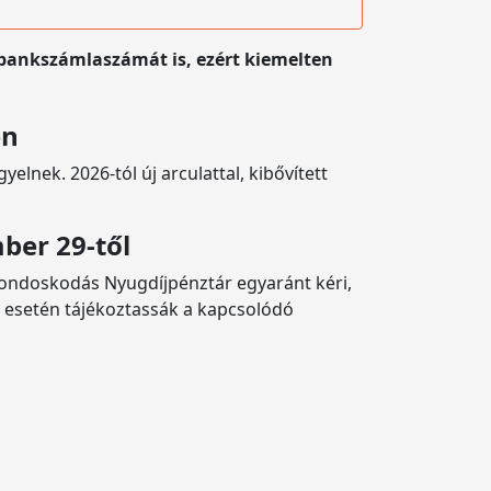
bankszámlaszámát is, ezért kiemelten
en
elnek. 2026-tól új arculattal, kibővített
ber 29-től
ndoskodás Nyugdíjpénztár egyaránt kéri,
g esetén tájékoztassák a kapcsolódó