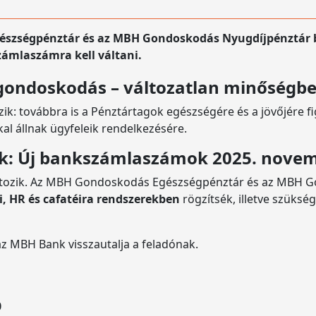
gészségpénztár és az MBH Gondoskodás Nyugdíjpénztár 
zámlaszámra kell váltani.
 gondoskodás – változatlan minőségb
k: továbbra is a Pénztártagok egészségére és a jövőjére figy
l állnak ügyfeleik rendelkezésére.
ők: Új bankszámlaszámok 2025. novem
ozik. Az MBH Gondoskodás Egészségpénztár és az MBH Go
, HR és cafatéira rendszerekben
rögzítsék, illetve szüksé
az MBH Bank visszautalja a feladónak.
0