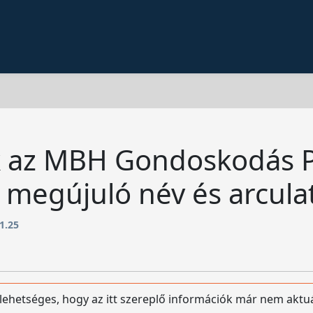
k az MBH Gondoskodás P
megújuló név és arcula
1.25
 lehetséges, hogy az itt szereplő információk már nem aktu