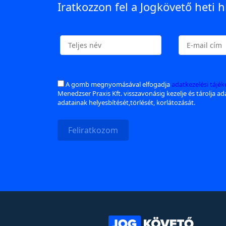
Iratkozzon fel a Jogkövető heti h
A gomb megnyomásával elfogadja
adatkezelési tájé
Menedzser Praxis Kft. visszavonásig kezelje és tárolja a
adatainak helyesbítését,törlését, korlátozását.
Feliratkozom