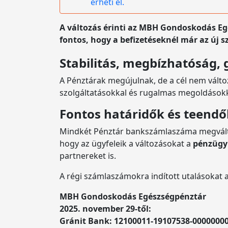
érheti el.
A változás érinti az MBH Gondoskodás E
fontos, hogy a befizetéseknél már az új s
Stabilitás, megbízhatóság,
A Pénztárak megújulnak, de a cél nem változi
szolgáltatásokkal és rugalmas megoldásokka
Fontos határidők és teend
Mindkét Pénztár bankszámlaszáma megvált
hogy az ügyfeleik a változásokat a
pénzügyi
partnereket is.
A régi számlaszámokra indított utalásokat 
MBH Gondoskodás Egészségpénztár
2025. november 29-től:
Gránit Bank: 12100011-19107538-0000000