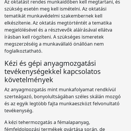
Az oktatást rendes munkaidőben kell megtartani, és
szükség esetén meg kell ismételni. Az oktatási
tematikát munkavédelmi szakembernek kell
elkészítenie. Az oktatás megtörténtét a tematika
megjelölésével és a résztvevők aláírásával ellátva
írásban kell rögzíteni. A szükséges ismeretek
megszerzéséig a munkavállaló önállóan nem
foglalkoztatható.
Kézi és gépi anyagmozgatási
tevékenységekkel kapcsolatos
követelmények
Az anyagmozgatás mint munkafolyamat rendkívül
szerteágazó, bonyolultságában széles skálán mozgó
és az egyik legtöbb fajta munkaeszközt felvonultató
tevékenység.
A kézi tehermozgatás a fémalapanyag,
fémfeldolgozási termékek gyártása során, de