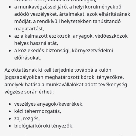
a munkavégzéssel járó, a helyi körülményekből
adódó veszélyeket, ártalmakat, azok elhárításának
módját, a rendkívüli helyzetekben tanúsítandó
magatartást,
az alkalmazott eszközök, anyagok, védőeszközök
helyes használatát,
a közlekedés-biztonsági, környezetvédelmi
előírásokat.
Az oktatásnak ki kell terjednie továbbá a külön
jogszabályokban meghatározott kóroki tényezőkre,
amelyek hatása a munkavállalókat adott tevékenység
végzése során érheti:
veszélyes anyagok/keverékek,
kézi tehermozgatás,
zaj, rezgés,
biológiai kóroki tényezők.