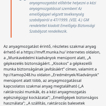
anyagmozgatást előtérbe helyezni a kézi
anyagmozgatással szemben! Az
emelőgéppel végzett tevékenység
szabályairól a 47/1999. (VIII. 4.) GM
rendelettel kiadott Emelőgép Biztonsági
Szabályzat rendelkezik.
Az anyagmozgatást érintő, részletes szakmai anyag
érhető el a https://mvff.munka.hu/ internetes oldalon,
a „Munkavédelmi kiadványok menüpont alatt, „A
gépkezelés biztonságáért. „Kisokos” a gépkezelői
munka biztonságának javításáért” címen, valamint a
hp://tamop248.hu oldalon „Eredmények/Kiadványok”
menüpont alatt több, az anyagmozgatással
kapcsolatos szakmai anyag megtalálható („A
raktározási munkák, és a kézi anyagmozgatás
egészségügyi kockázatai”; „Emelőgépek biztonságos
használata”; „A szállítás, raktározás balesetek