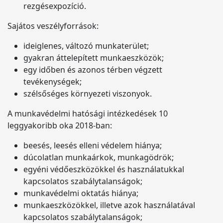
rezgésexpozíció.
Sajátos veszélyforrások:
ideiglenes, változó munkaterület;
gyakran áttelepített munkaeszközök;
egy időben és azonos térben végzett
tevékenységek;
szélsőséges környezeti viszonyok.
A munkavédelmi hatósági intézkedések 10
leggyakoribb oka 2018-ban:
beesés, leesés elleni védelem hiánya;
dúcolatlan munkaárkok, munkagödrök;
egyéni védőeszközökkel és használatukkal
kapcsolatos szabálytalanságok;
munkavédelmi oktatás hiánya;
munkaeszközökkel, illetve azok használatával
kapcsolatos szabálytalanságok;