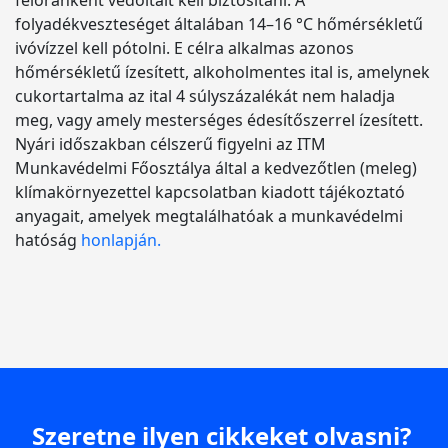
félóránként védőitalt kell biztosítani. A
folyadékveszteséget általában 14–16 °C hőmérsékletű
ivóvízzel kell pótolni. E célra alkalmas azonos
hőmérsékletű ízesített, alkoholmentes ital is, amelynek
cukortartalma az ital 4 súlyszázalékát nem haladja
meg, vagy amely mesterséges édesítőszerrel ízesített.
Nyári időszakban célszerű figyelni az ITM
Munkavédelmi Főosztálya által a kedvezőtlen (meleg)
klímakörnyezettel kapcsolatban kiadott tájékoztató
anyagait, amelyek megtalálhatóak a munkavédelmi
hatóság
honlapján.
Szeretne ilyen cikkeket olvasni?