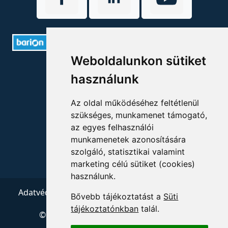
Weboldalunkon sütiket
ELÉRHETŐSÉGEK
használunk
+36 1 880 7600
Az oldal működéséhez feltétlenül
info@mprx.hu
szükséges, munkamenet támogató,
az egyes felhasználói
munkamenetek azonosítására
szolgáló, statisztikai valamint
marketing célú sütiket (cookies)
használunk.
Adatvédelem
ÁSZF
Impresszum
Kapcsolat
Bővebb tájékoztatást a
Süti
tájékoztatónkban
talál.
© 2026 Copyright:
Menedzserpraxis.hu