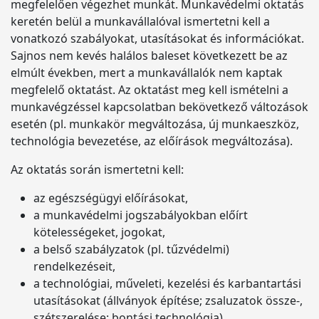
megfelelően végezhet munkát. Munkavédelmi oktatás
keretén belül a munkavállalóval ismertetni kell a
vonatkozó szabályokat, utasításokat és információkat.
Sajnos nem kevés halálos baleset következett be az
elmúlt években, mert a munkavállalók nem kaptak
megfelelő oktatást. Az oktatást meg kell ismételni a
munkavégzéssel kapcsolatban bekövetkező változások
esetén (pl. munkakör megváltozása, új munkaeszköz,
technológia bevezetése, az előírások megváltozása).
Az oktatás során ismertetni kell:
az egészségügyi előírásokat,
a munkavédelmi jogszabályokban előírt
kötelességeket, jogokat,
a belső szabályzatok (pl. tűzvédelmi)
rendelkezéseit,
a technológiai, műveleti, kezelési és karbantartási
utasításokat (állványok építése; zsaluzatok össze-,
szétszerelése; bontási technológia),