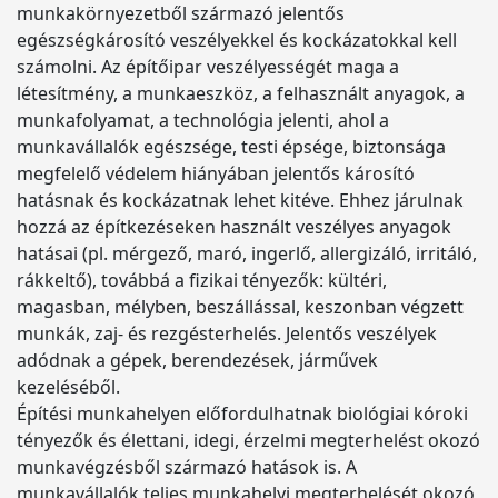
munkakörnyezetből származó jelentős
egészségkárosító veszélyekkel és kockázatokkal kell
számolni. Az építőipar veszélyességét maga a
létesítmény, a munkaeszköz, a felhasznált anyagok, a
munkafolyamat, a technológia jelenti, ahol a
munkavállalók egészsége, testi épsége, biztonsága
megfelelő védelem hiányában jelentős károsító
hatásnak és kockázatnak lehet kitéve. Ehhez járulnak
hozzá az építkezéseken használt veszélyes anyagok
hatásai (pl. mérgező, maró, ingerlő, allergizáló, irritáló,
rákkeltő), továbbá a fizikai tényezők: kültéri,
magasban, mélyben, beszállással, keszonban végzett
munkák, zaj- és rezgésterhelés. Jelentős veszélyek
adódnak a gépek, berendezések, járművek
kezeléséből.
Építési munkahelyen előfordulhatnak biológiai kóroki
tényezők és élettani, idegi, érzelmi megterhelést okozó
munkavégzésből származó hatások is. A
munkavállalók teljes munkahelyi megterhelését okozó