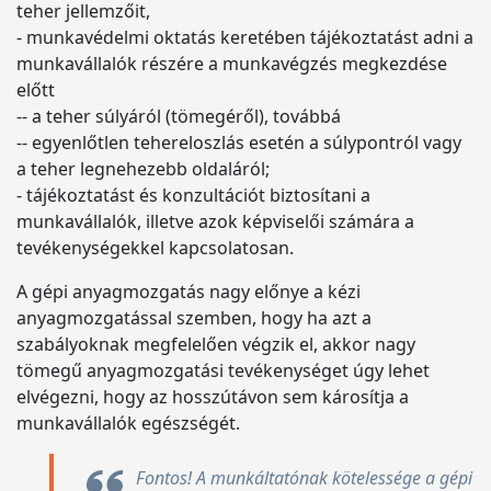
teher jellemzőit,
- munkavédelmi oktatás keretében tájékoztatást adni a
munkavállalók részére a munkavégzés megkezdése
előtt
-- a teher súlyáról (tömegéről), továbbá
-- egyenlőtlen tehereloszlás esetén a súlypontról vagy
a teher legnehezebb oldaláról;
- tájékoztatást és konzultációt biztosítani a
munkavállalók, illetve azok képviselői számára a
tevékenységekkel kapcsolatosan.
A gépi anyagmozgatás nagy előnye a kézi
anyagmozgatással szemben, hogy ha azt a
szabályoknak megfelelően végzik el, akkor nagy
tömegű anyagmozgatási tevékenységet úgy lehet
elvégezni, hogy az hosszútávon sem károsítja a
munkavállalók egészségét.
Fontos! A munkáltatónak kötelessége a gépi