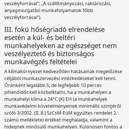
veszélyforrásai”; „A szállítmányozási, raktározási,
anyagmozgatási munkafolyamatok főbb
veszélyforrásai”).
III. fokú hőségriadó elrendelése
esetén a kül- és beltéri
munkahelyeken az egészséget nem
veszélyeztető és biztonságos
munkavégzés feltételei
A klímakörnyezet kedvezőtlen hatásainak megelőzése
céljából munkaszervezési intézkedéseket kell tenni.
Óránként legalább 5, de legfeljebb 10 perces
pihenőidőt kell közbeiktatni, ha a munkahelyen a
munkahelyi klíma a 24°C (K) EH (a munkahelyek
munkavédelmi követelményeinek minimális szintjéről
szóló 3/2002. (II. 8.) SzCsM-EüM együttes rendelet 2.
számú melléklete) értéket meghaladja, valamint a
hidegnek minősülő munkahelyen. Különösen fontos a