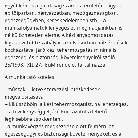
egyébként is a gazdaság számos területén – így az
építőiparban, bányászatban, mezőgazdaságban,
egészségügyben, kereskedelemben stb. – a
munkafolyamatok lényeges és még napjainkban is
nélkülözhetetlen eleme. A kézi anyagmozgatás
legalapvetőbb szabályait az elsősorban hátsérülések
kockázatával járó kézi tehermozgatás minimális
egészségi és biztonsági követelményeiről szóló
25/1998. (XII. 27.) EüM rendelet tartalmazza.
A munkáltató köteles:
- műszaki, illetve szervezési intézkedések
megvalósításával
-- kiküszöbölni a kézi tehermozgatást, ha lehetséges,
-- a tevékenységgel járó kockázatot a lehető
legkisebbre csökkenteni.
- a munkavégzés megkezdése előtt felmérni az
egészségügyi és biztonsági követelményeket, és a