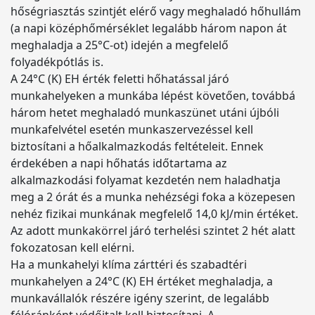
hőségriasztás szintjét elérő vagy meghaladó hőhullám
(a napi középhőmérséklet legalább három napon át
meghaladja a 25°C-ot) idején a megfelelő
folyadékpótlás is.
A 24°C (K) EH érték feletti hőhatással járó
munkahelyeken a munkába lépést követően, továbbá
három hetet meghaladó munkaszünet utáni újbóli
munkafelvétel esetén munkaszervezéssel kell
biztosítani a hőalkalmazkodás feltételeit. Ennek
érdekében a napi hőhatás időtartama az
alkalmazkodási folyamat kezdetén nem haladhatja
meg a 2 órát és a munka nehézségi foka a közepesen
nehéz fizikai munkának megfelelő 14,0 kJ/min értéket.
Az adott munkakörrel járó terhelési szintet 2 hét alatt
fokozatosan kell elérni.
Ha a munkahelyi klíma zárttéri és szabadtéri
munkahelyen a 24°C (K) EH értéket meghaladja, a
munkavállalók részére igény szerint, de legalább