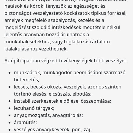
hatások és kóroki tényezők az egészséget és
biztonságot veszélyeztető kockázatok tipikus forrásai,
amelyek megfelelő szabályozás, kezelés és a
megelőzést szolgáló intézkedések megtétele nélkül
jelentős arányban hozzájárulhatnak a
munkabalesetekhez, vagy foglalkozási ártalom
kialakulásához vezethetnek.
Az építőiparban végzett tevékenységek főbb veszélyei:
munkaárok, munkagödör beomlásából származó
betemetés;
leesés, beesés okozta veszélyek, azonos szinten
történő elesés, elcsúszás, elbotlás;
instabil szerkezetek eldőlése, összeomlása;
lezuhanó tárgyak;
anyagmozgatás, anyagtárolás;
áramütés;
veszélyes anyag/keverék, por-, zaj-,