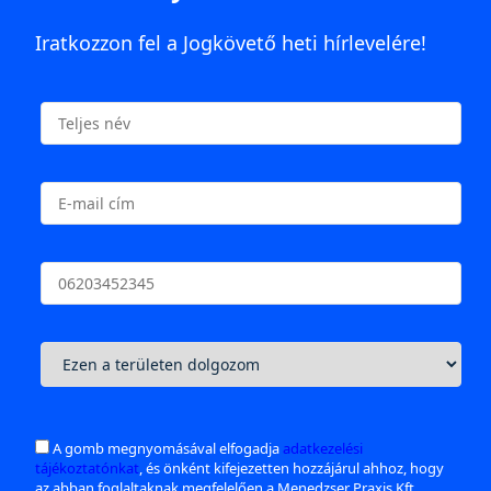
Iratkozzon fel a Jogkövető heti hírlevelére!
A gomb megnyomásával elfogadja
adatkezelési
tájékoztatónkat
, és önként kifejezetten hozzájárul ahhoz, hogy
az abban foglaltaknak megfelelően a Menedzser Praxis Kft.