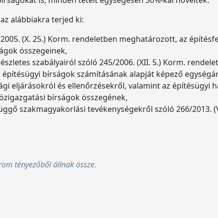
bírságokat is, minden tételt egységesen 30%-kal növeltek.
 alábbiakra terjed ki:
/2005. (X. 25.) Korm. rendeletben meghatározott, az építésfe
ságok összegeinek,
észletes szabályairól szóló 245/2006. (XII. 5.) Korm. rendel
 építésügyi bírságok számításának alapját képező egységá
ági eljárásokról és ellenőrzésekről, valamint az építésügyi h
özigazgatási bírságok összegének,
függő szakmagyakorlási tevékenységekről szóló 266/2013. (
árom tényezőből állnak össze.