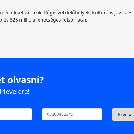
értékkel változik. Régészeti lelőhelyek, kulturális javak ese
ó és 325 millió a lehetséges felső határ.
t olvasni?
írlevelére!