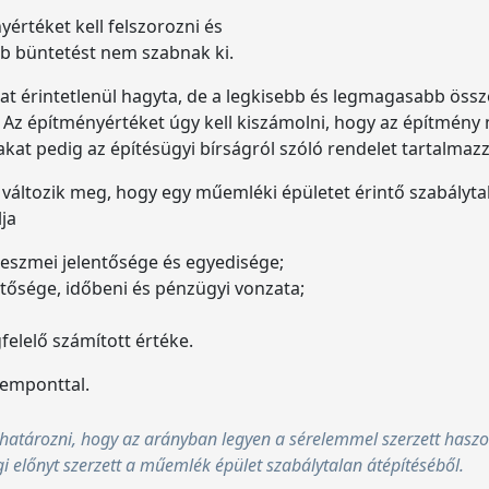
yértéket kell felszorozni és
 büntetést nem szabnak ki.
at érintetlenül hagyta, de a legkisebb és legmagasabb ös
. Az építményértéket úgy kell kiszámolni, hogy az építmény 
kat pedig az építésügyi bírságról szóló rendelet tartalmazz
változik meg, hogy egy műemléki épületet érintő szabályta
ja
, eszmei jelentősége és egyedisége;
hetősége, időbeni és pénzügyi vonzata;
elelő számított értéke.
zemponttal.
eghatározni, hogy az arányban legyen a sérelemmel szerzett has
i előnyt szerzett a műemlék épület szabálytalan átépítéséből.