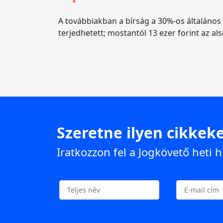
A továbbiakban a bírság a 30%-os általános m
terjedhetett; mostantól 13 ezer forint az als
Szeretne ilyen cikkeke
Iratkozzon fel a Jogkövető heti h