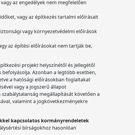
t, vagy az engedélyek nem megfelelően
dőket, vagy az építkezés tartalmi előírásait
biztonsági vagy környezetvédelmi előírások
gy az építési előírásokat nem tartják be,
ítkezési projekt helyszínétől és jellegétől
s befolyásolja. Azonban a legtöbb esetben,
letve a hatósági előírásokban foglaltakat
sével vagy a jogszerű állapot
a szabálytalanság megállapítását követően a
ásával, valamint a jogkövetkezményekre
sekkel kapcsolatos kormányrendeletek
álysértési bírságokhoz hasonlóan