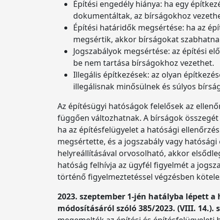
Építési engedély hiánya: ha egy építke
dokumentáltak, az bírságokhoz vezethe
Építési határidők megsértése: ha az épít
megsértik, akkor bírságokat szabhatnak
Jogszabályok megsértése: az építési el
be nem tartása bírságokhoz vezethet.
Illegális építkezések: az olyan építkez
illegálisnak minősülnek és súlyos bír
Az építésügyi hatóságok felelősek az ellenőr
függően változhatnak. A bírságok összegét á
ha az építésfelügyelet a hatósági ellenőrzés
megsértette, és a jogszabály vagy hatósági
helyreállításával orvosolható, akkor elsőd
hatóság felhívja az ügyfél figyelmét a jog
történő figyelmeztetéssel végzésben kötel
2023. szeptember 1-jén hatályba lépett 
módosításáról szóló 385/2023. (VIII. 14.