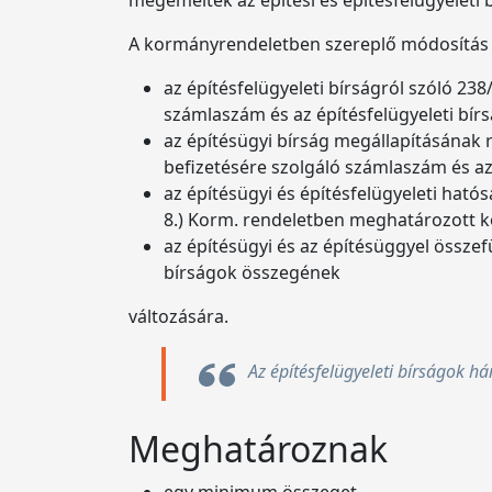
megemelték az építési és építésfelügyeleti 
A kormányrendeletben szereplő módosítás az
az építésfelügyeleti bírságról szóló 238
számlaszám és az építésfelügyeleti bír
az építésügyi bírság megállapításának r
befizetésére szolgáló számlaszám és az
az építésügyi és építésfelügyeleti hatós
8.) Korm. rendeletben meghatározott k
az építésügyi és az építésüggyel össze
bírságok összegének
változására.
Az építésfelügyeleti bírságok h
Meghatároznak