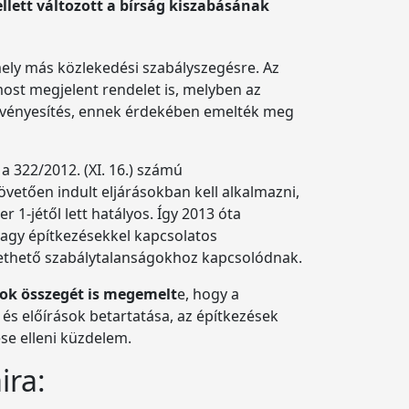
llett változott a bírság kiszabásának
mely más közlekedési szabályszegésre. Az
st megjelent rendelet is, melyben az
gérvényesítés, ennek érdekében emelték meg
a 322/2012. (XI. 16.) számú
övetően indult eljárásokban kell alkalmazni,
1-jétől lett hatályos. Így 2013 óta
 vagy építkezésekkel kapcsolatos
övethető szabálytalanságokhoz kapcsolódnak.
gok összegét is megemelt
e, hogy a
 és előírások betartatása, az építkezések
se elleni küzdelem.
ira: