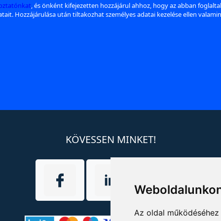
koztatónkat
, és önként kifejezetten hozzájárul ahhoz, hogy az abban foglalt
datait. Hozzájárulása után tiltakozhat személyes adatai kezelése ellen valami
KÖVESSEN MINKET!
Weboldalunkon
Az oldal működéséhez 