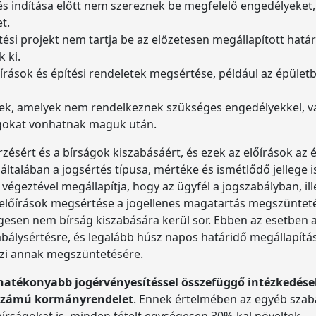
zés indítása előtt nem szereznek be megfelelő engedélyeke
t.
ési projekt nem tartja be az előzetesen megállapított határi
 ki.
őírások és építési rendeletek megsértése, például az épület
ések, amelyek nem rendelkeznek szükséges engedélyekkel, va
ságokat vonhatnak maguk után.
zésért és a bírságok kiszabásáért, és ezek az előírások az ép
ltalában a jogsértés típusa, mértéke és ismétlődő jellege i
 végeztével megállapítja, hogy az ügyfél a jogszabályban, il
 előírások megsértése a jogellenes magatartás megszünteté
legesen nem bírság kiszabására kerül sor. Ebben az esetben 
szabálysértésre, és legalább húsz napos határidő megállapít
ezi annak megszüntetésére.
a hatékonyabb jogérvényesítéssel összefüggő intézkedé
). számú kormányrendelet
. Ennek értelmében az egyéb szab