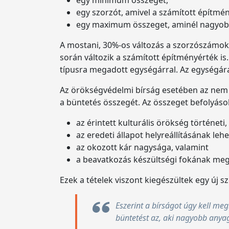
egy minimum összeget,
egy szorzót, amivel a számított építmén
egy maximum összeget, aminél nagyobb
A mostani, 30%-os változás a szorzószámok
során változik a számított építményérték is
típusra megadott egységárral. Az egységára
Az örökségvédelmi bírság esetében az nem 
a büntetés összegét. Az összeget befolyásol
az érintett kulturális örökség történeti
az eredeti állapot helyreállításának le
az okozott kár nagysága, valamint
a beavatkozás készültségi fokának megf
Ezek a tételek viszont kiegészültek egy új s
Eszerint a bírságot úgy kell m
büntetést az, aki nagyobb anyag