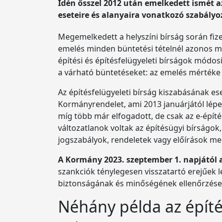
Idén ősszel 2012 után emelkedett ismét a
eseteire és alanyaira vonatkozó szabályoz
Megemelkedett a helyszíni bírság során fize
emelés minden büntetési tételnél azonos m
építési és építésfelügyeleti bírságok módo
a várható büntetéseket: az emelés mértéke
Az építésfelügyeleti bírság kiszabásának ese
Kormányrendelet, ami 2013 januárjától lépet
míg több már elfogadott, de csak az e-építé
változatlanok voltak az építésügyi bírságok
jogszabályok, rendeletek vagy előírások me
A Kormány 2023. szeptember 1. napjától a
szankciók ténylegesen visszatartó erejűek l
biztonságának és minőségének ellenőrzése, 
Néhány példa az építé