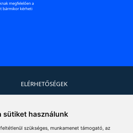
aknak megfelelően a
nt bármikor kérheti
ELÉRHETŐSÉGEK
+36 1 880 7600
info@mprx.hu
 sütiket használunk
feltétlenül szükséges, munkamenet támogató, az