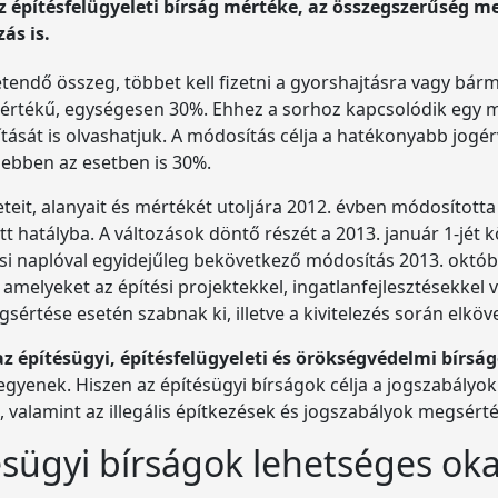
z építésfelügyeleti bírság mértéke, az összegszerűség me
ás is.
tendő összeg, többet kell fizetni a gyorshajtásra vagy bár
értékű, egységesen 30%. Ehhez a sorhoz kapcsolódik egy mo
sítását is olvashatjuk. A módosítás célja a hatékonyabb jo
 ebben az esetben is 30%.
teit, alanyait és mértékét utoljára 2012. évben módosította 
t hatályba. A változások döntő részét a 2013. január 1-jét k
si naplóval egyidejűleg bekövetkező módosítás 2013. október 
, amelyeket az építési projektekkel, ingatlanfejlesztésekkel
gsértése esetén szabnak ki, illetve a kivitelezés során elk
z építésügyi, építésfelügyeleti és örökségvédelmi bírsá
egyenek. Hiszen az építésügyi bírságok célja a jogszabályok
valamint az illegális építkezések és jogszabályok megsérté
sügyi bírságok lehetséges oka