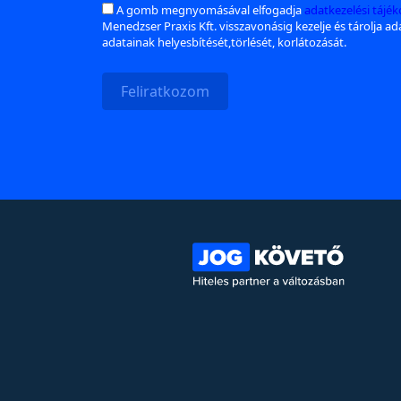
A gomb megnyomásával elfogadja
adatkezelési tájé
Menedzser Praxis Kft. visszavonásig kezelje és tárolja a
adatainak helyesbítését,törlését, korlátozását.
Feliratkozom