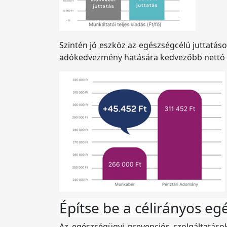
Szintén jó eszköz az egészségcélú juttatá
adókedvezmény hatására kedvezőbb nettó ös
Építse be a célirányos eg
Az egészségügyi prevenciós szolgáltatások