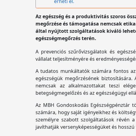
érheti el.
Az egészség és a produktivitás szoros 
megőrzése és támogatása nemcsak etikai
által nyújtott szolgáltatások kiváló leh
egészségmegőrzés terén.
A prevenciós szűrővizsgálatok és egészs
vállalat teljesítményére és eredményességé
A tudatos munkáltatók számára fontos a
egészségük megőrzésének biztosítására. A
nemcsak az alkalmazottakat teszi elég
betegségmegelőzés és az egészségügyi ellát
Az MBH Gondoskodás Egészségpénztár többf
számára, hogy saját igényeikhez és költsé
személyre szabott szolgáltatások révén a 
javíthatják versenyképességüket és hosszú