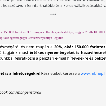
hosszútávon fenntarthatóbb és sikeres vállalkozásokká v
***
 a 150.000 forint értékű Hunguest Hotels ajándékkártya, vagy a 20 db 10.000 for
digitális egészségügyi kedvezménykártya - egyike?
gészségéről és nem csupán a
20%, akár 150.000 forint
tártagjaink most
értékes nyereményeket is hazavihetne
unkba, feliratkozni a pénztári e-mail hírlevelekre és befiz
mét is a lehetőségekre
! Részleteket keresse a
www.mbhep.
e weboldalunkat.
cebook.com/mbhpenztarak