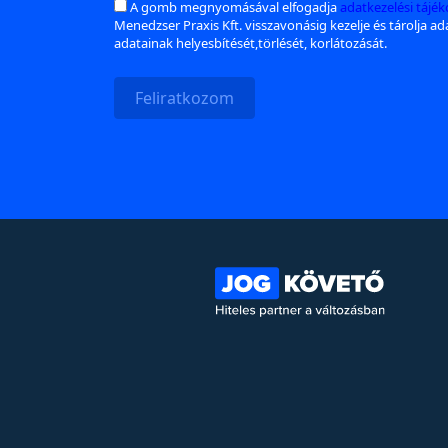
A gomb megnyomásával elfogadja
adatkezelési tájé
Menedzser Praxis Kft. visszavonásig kezelje és tárolja a
adatainak helyesbítését,törlését, korlátozását.
Feliratkozom