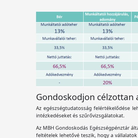
Gondoskodjon célzottan 
Az egészségtudatosság felértékelődése le
intézkedéseket és szűrővizsgálatokat.
Az MBH Gondoskodás Egészségpénztár által 
feltételek lehetővé teszik, hogy a vállala