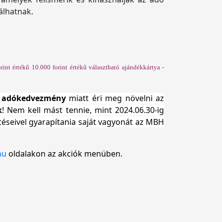
álhatnak.
int értékű 10.000 forint értékű választható ajándékkártya -
os adókedvezmény
miatt éri meg növelni az
k
! Nem kell mást tennie, mint 2024.06.30-ig
etéseivel gyarapítania saját vagyonát az MBH
hu
oldalakon az akciók menüben.