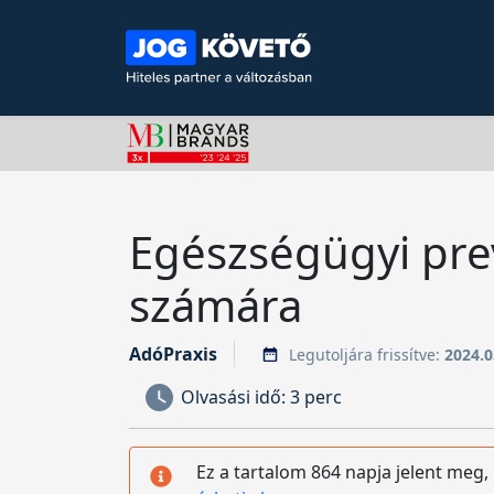
Egészségügyi prev
számára
AdóPraxis
Legutoljára frissítve:
2024.0
Olvasási idő:
3 perc
Ez a tartalom 864 napja jelent meg,