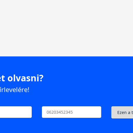
t olvasni?
írlevelére!