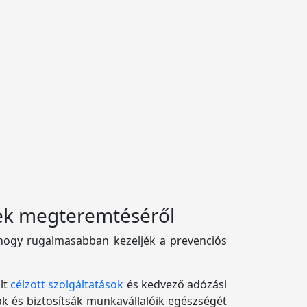
lek megteremtéséről
 hogy rugalmasabban kezeljék a prevenciós
lt
célzott szolgáltatások
és kedvező adózási
ak és biztosítsák munkavállalóik egészségét