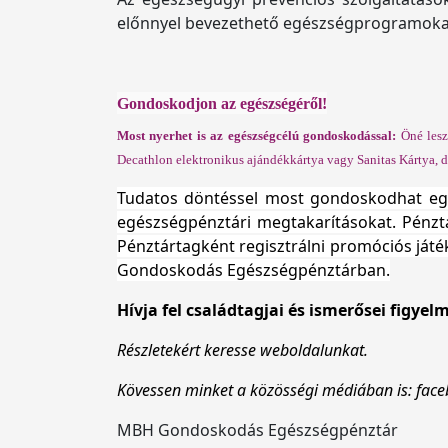
előnnyel bevezethető egészségprogramokat 
Gondoskodjon az egészségéről!
Most nyerhet is az egészségcélú gondoskodással:
Öné lesz
Decathlon elektronikus ajándékkártya vagy Sanitas Kártya, 
Tudatos döntéssel most gondoskodhat e
egészségpénztári megtakarításokat. Pénz
Pénztártagként regisztrálni promóciós játék
Gondoskodás Egészségpénztárban.
Hívja fel családtagjai és ismerősei figyel
Részletekért keress
Kövessen minket a közösségi médiában is: fa
MBH Gondoskodás Egészségpénztár