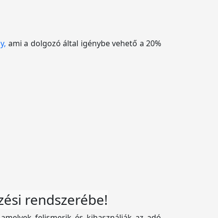
y,
ami a dolgozó által igénybe vehető a 20%
zési rendszerébe!
 amelyek felismerik és kihasználják az adó