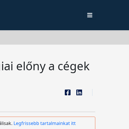
iai előny a cégek
álisak.
Legfrissebb tartalmainkat itt