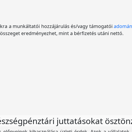
sokra a munkáltatói hozzájárulás és/vagy támogatói
adomán
szeget eredményezhet, mint a bérfizetés utáni nettó.
észségpénztári juttatásokat ösztön
 előnyeinek kihasználása üzleti érdek. Azok a vállalatok,