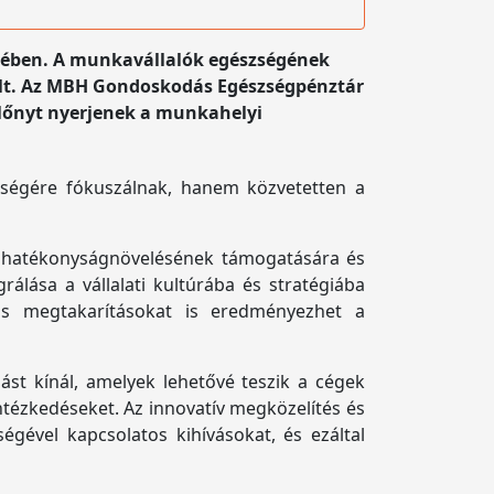
etében. A munkavállalók egészségének
ált. Az MBH Gondoskodás Egészségpénztár
 előnyt nyerjenek a munkahelyi
zségére fókuszálnak, hanem közvetetten a
 hatékonyságnövelésének támogatására és
lása a vállalati kultúrába és stratégiába
ős megtakarításokat is eredményezhet a
st kínál, amelyek lehetővé teszik a cégek
tézkedéseket. Az innovatív megközelítés és
égével kapcsolatos kihívásokat, és ezáltal