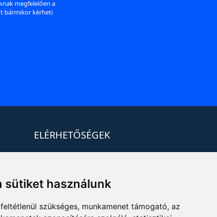
aknak megfelelően a
nt bármikor kérheti
ELÉRHETŐSÉGEK
+36 1 880 7600
info@mprx.hu
 sütiket használunk
feltétlenül szükséges, munkamenet támogató, az