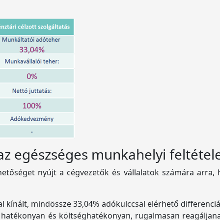
az egészséges munkahelyi feltéte
hetőséget nyújt a cégvezetők és vállalatok számára arra,
kínált, mindössze 33,04% adókulccsal elérhető differenciá
tok hatékonyan és költséghatékonyan, rugalmasan reagáljan