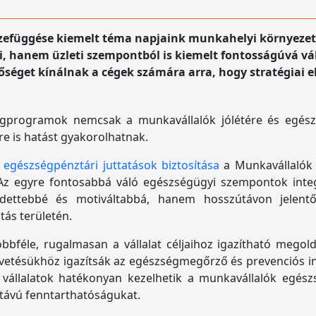
összefüggése kiemelt téma napjaink munkahelyi környez
, hanem üzleti szempontból is kiemelt fontosságúvá v
etőséget kínálnak a cégek számára arra, hogy stratégiai
égprogramok nemcsak a munkavállalók jólétére és egés
re is hatást gyakorolhatnak.
z
egészségpénztári juttatások biztosítása
a Munkavállalók
z egyre fontosabbá váló egészségügyi szempontok integrá
edettebbé és motiváltabbá, hanem hosszútávon jelent
ás területén.
éle, rugalmasan a vállalat céljaihoz igazítható megoldá
gvetésükhöz igazítsák az egészségmegőrző és prevenciós in
vállalatok hatékonyan kezelhetik a munkavállalók egészs
 távú fenntarthatóságukat.