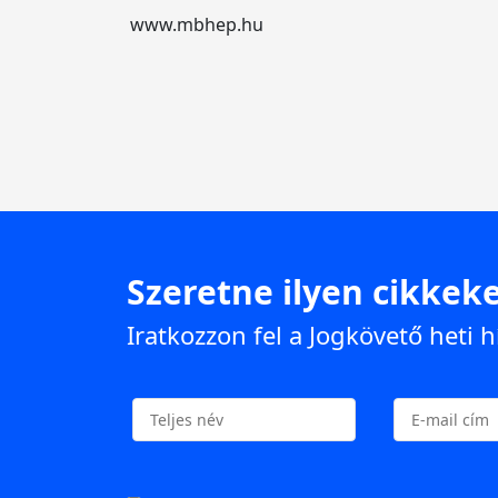
www.mbhep.hu
Szeretne ilyen cikkeke
Iratkozzon fel a Jogkövető heti h