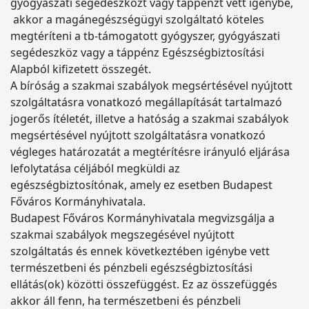
gyógyászati segédeszközt vagy táppénzt vett igénybe,
akkor a magánegészségügyi szolgáltató köteles
megtéríteni a tb-támogatott gyógyszer, gyógyászati
segédeszköz vagy a táppénz Egészségbiztosítási
Alapból kifizetett összegét.
A bíróság a szakmai szabályok megsértésével nyújtott
szolgáltatásra vonatkozó megállapítását tartalmazó
jogerős ítéletét, illetve a hatóság a szakmai szabályok
megsértésével nyújtott szolgáltatásra vonatkozó
végleges határozatát a megtérítésre irányuló eljárása
lefolytatása céljából megküldi az
egészségbiztosítónak, amely ez esetben Budapest
Főváros Kormányhivatala.
Budapest Főváros Kormányhivatala megvizsgálja a
szakmai szabályok megszegésével nyújtott
szolgáltatás és ennek következtében igénybe vett
természetbeni és pénzbeli egészségbiztosítási
ellátás(ok) közötti összefüggést. Ez az összefüggés
akkor áll fenn, ha természetbeni és pénzbeli