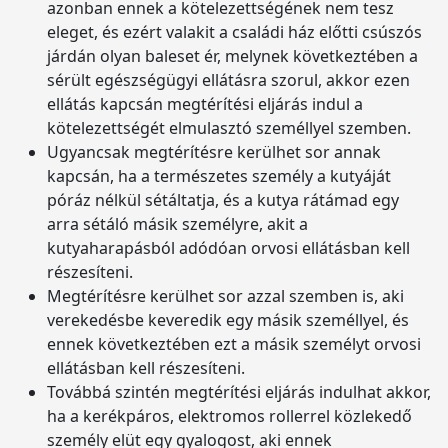
azonban ennek a kötelezettségének nem tesz
eleget, és ezért valakit a családi ház előtti csúszós
járdán olyan baleset ér, melynek következtében a
sérült egészségügyi ellátásra szorul, akkor ezen
ellátás kapcsán megtérítési eljárás indul a
kötelezettségét elmulasztó személlyel szemben.
Ugyancsak megtérítésre kerülhet sor annak
kapcsán, ha a természetes személy a kutyáját
póráz nélkül sétáltatja, és a kutya rátámad egy
arra sétáló másik személyre, akit a
kutyaharapásból adódóan orvosi ellátásban kell
részesíteni.
Megtérítésre kerülhet sor azzal szemben is, aki
verekedésbe keveredik egy másik személlyel, és
ennek következtében ezt a másik személyt orvosi
ellátásban kell részesíteni.
Továbbá szintén megtérítési eljárás indulhat akkor,
ha a kerékpáros, elektromos rollerrel közlekedő
személy elüt egy gyalogost, aki ennek