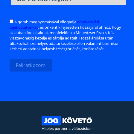
A gomb megnyomásával elfogadja
adatkezelési
tájékoztatónkat
, és önként kifejezetten hozzájárul ahhoz, hogy
az abban foglaltaknak megfelelően a Menedzser Praxis Kft.
visszavonásig kezelje és tárolja adatait. Hozzájárulása után
tiltakozhat személyes adatai kezelése ellen valamint bármikor
kérheti adatainak helyesbítését,törlését, korlátozását.
Feliratkozom