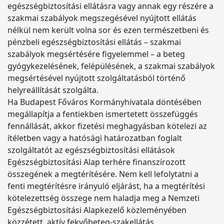
egészségbiztosítási ellátásra vagy annak egy részére a
szakmai szabályok megszegésével nyújtott ellátás
nélkül nem került volna sor és ezen természetbeni és
pénzbeli egészségbiztosítási ellátás – szakmai
szabályok megsértésére figyelemmel – a beteg
gyógykezelésének, felépülésének, a szakmai szabályok
megsértésével nyújtott szolgáltatásból történő
helyreállítását szolgálta.
Ha Budapest Főváros Kormányhivatala döntésében
megállapítja a fentiekben ismertetett összefüggés
fennállását, akkor fizetési meghagyásban kötelezi az
ítéletben vagy a hatósági határozatban foglalt
szolgáltatót az egészségbiztosítási ellátások
Egészségbiztosítási Alap terhére finanszírozott
összegének a megtérítésére. Nem kell lefolytatni a
fenti megtérítésre irányuló eljárást, ha a megtérítési
kötelezettség összege nem haladja meg a Nemzeti
Egészségbiztosítási Alapkezelő közleményében
közzétett, aktív fekvőbeteg-szakellátás