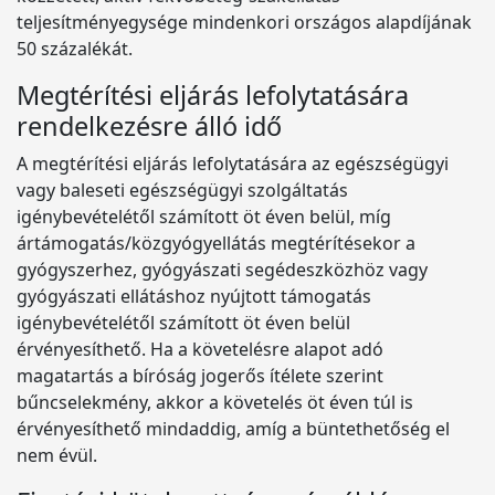
teljesítményegysége mindenkori országos alapdíjának
50 százalékát.
Megtérítési eljárás lefolytatására
rendelkezésre álló idő
A megtérítési eljárás lefolytatására az egészségügyi
vagy baleseti egészségügyi szolgáltatás
igénybevételétől számított öt éven belül, míg
ártámogatás/közgyógyellátás megtérítésekor a
gyógyszerhez, gyógyászati segédeszközhöz vagy
gyógyászati ellátáshoz nyújtott támogatás
igénybevételétől számított öt éven belül
érvényesíthető. Ha a követelésre alapot adó
magatartás a bíróság jogerős ítélete szerint
bűncselekmény, akkor a követelés öt éven túl is
érvényesíthető mindaddig, amíg a büntethetőség el
nem évül.