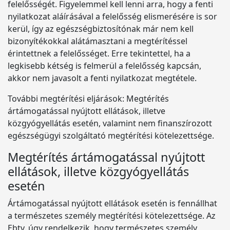
felelősségét. Figyelemmel kell lenni arra, hogy a fenti
nyilatkozat aláírásával a felelősség elismerésére is sor
kerül, így az egészségbiztosítónak már nem kell
bizonyítékokkal alátámasztani a megtérítéssel
érintettnek a felelősséget. Erre tekintettel, ha a
legkisebb kétség is felmerül a felelősség kapcsán,
akkor nem javasolt a fenti nyilatkozat megtétele.
További megtérítési eljárások: Megtérítés
ártámogatással nyújtott ellátások, illetve
közgyógyellátás esetén, valamint nem finanszírozott
egészségügyi szolgáltató megtérítési kötelezettsége.
Megtérítés ártámogatással nyújtott
ellátások, illetve közgyógyellátás
esetén
Ártámogatással nyújtott ellátások esetén is fennállhat
a természetes személy megtérítési kötelezettsége. Az
Ebtv. úgy rendelkezik, hogy természetes személy