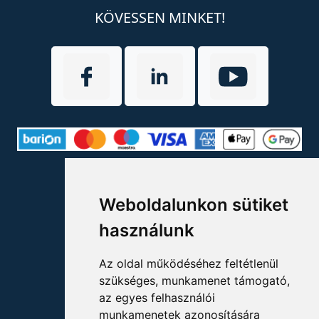
KÖVESSEN MINKET!
ELÉRHETŐSÉGEK
Weboldalunkon sütiket
+36 1 880 7600
használunk
info@mprx.hu
Az oldal működéséhez feltétlenül
szükséges, munkamenet támogató,
az egyes felhasználói
munkamenetek azonosítására