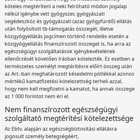
köteles megtéríteni a neki felróható módon jogalap
nélkül igénybe vett gyógyszer, gyógyászati
segédeszköz és gyógyászati (azaz gyógyfürdő) ellátás
után folyósított tb-támogatás összegét, illetve
közgyógyellátás jogcímen történő rendelés esetén a
közgyógyellátás finanszírozott összeget is, ha arra az
egészségügyi szolgáltatások igénybevételének
ellenőrzését követően írásban kötelezték. Ez esetben a
természetes személyt megtérítésre előírt összeg után
az Art.-ban meghatározott késedelmi pótlékkal azonos
mértékű kamatfizetési kötelezettség terheli azzal,
hogy nem kell megfizetni a kamatot, ha annak összege
az 1 000 forintot nem éri el.
Nem finanszírozott egészségügyi
szolgáltató megtérítési kötelezettsége
Az Ebtv. alapján az egészségbiztosítási ellátásra
jogosult személy betegségéért,