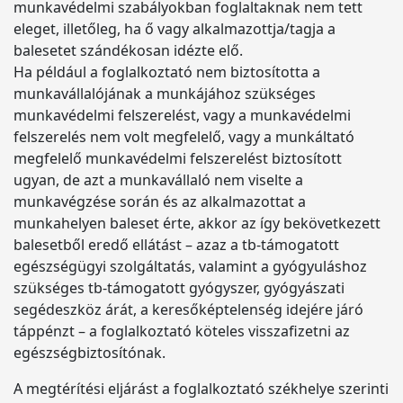
munkavédelmi szabályokban foglaltaknak nem tett
eleget, illetőleg, ha ő vagy alkalmazottja/tagja a
balesetet szándékosan idézte elő.
Ha például a foglalkoztató nem biztosította a
munkavállalójának a munkájához szükséges
munkavédelmi felszerelést, vagy a munkavédelmi
felszerelés nem volt megfelelő, vagy a munkáltató
megfelelő munkavédelmi felszerelést biztosított
ugyan, de azt a munkavállaló nem viselte a
munkavégzése során és az alkalmazottat a
munkahelyen baleset érte, akkor az így bekövetkezett
balesetből eredő ellátást – azaz a tb-támogatott
egészségügyi szolgáltatás, valamint a gyógyuláshoz
szükséges tb-támogatott gyógyszer, gyógyászati
segédeszköz árát, a keresőképtelenség idejére járó
táppénzt – a foglalkoztató köteles visszafizetni az
egészségbiztosítónak.
A megtérítési eljárást a foglalkoztató székhelye szerinti