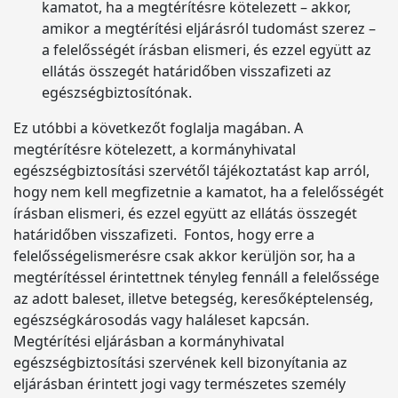
kamatot, ha a megtérítésre kötelezett – akkor,
amikor a megtérítési eljárásról tudomást szerez –
a felelősségét írásban elismeri, és ezzel együtt az
ellátás összegét határidőben visszafizeti az
egészségbiztosítónak.
Ez utóbbi a következőt foglalja magában. A
megtérítésre kötelezett, a kormányhivatal
egészségbiztosítási szervétől tájékoztatást kap arról,
hogy nem kell megfizetnie a kamatot, ha a felelősségét
írásban elismeri, és ezzel együtt az ellátás összegét
határidőben visszafizeti. Fontos, hogy erre a
felelősségelismerésre csak akkor kerüljön sor, ha a
megtérítéssel érintettnek tényleg fennáll a felelőssége
az adott baleset, illetve betegség, keresőképtelenség,
egészségkárosodás vagy haláleset kapcsán.
Megtérítési eljárásban a kormányhivatal
egészségbiztosítási szervének kell bizonyítania az
eljárásban érintett jogi vagy természetes személy