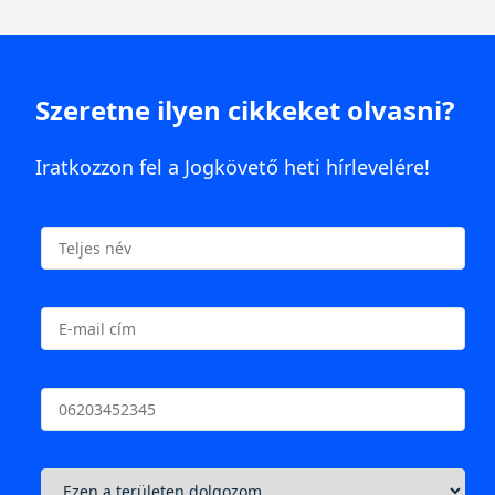
Szeretne ilyen cikkeket olvasni?
Iratkozzon fel a Jogkövető heti hírlevelére!