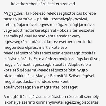
következtében sérüléseket szenved.
Megjegyzés:
Ha kötelező felelősségbiztosítás körébe
tartozó járművel – például személygépkocsival,
tehergépjárművel, egyes mezőgazdasági járművel
vagy adott motorkerékpárral – okoz a természetes
személy például keresőképtelenséget vagy
egészségkárosodást, akkor ez esetben nem indul
megtérítési eljárás, mert a kötelező
felelősségbiztosítás fedezi ezen egészségbiztosítási
ellátások árát is. Erre a fedezetnyújtásra úgy kerül sor,
hogy a Nemzeti Egészségbiztosítási Alapkezelő a
kötelező gépjármű-felelősségbiztosítást nyújtó
biztosítókkal és a Magyar Biztosítók Szövetségével
megállapodásban rendezi, évenkénti
átalányösszegben a megtérítési összeget.
A megtérítési eljárást az ellátásban részesült személy
lakóhelye szerinti kormányhivatal egészségbiztosítási