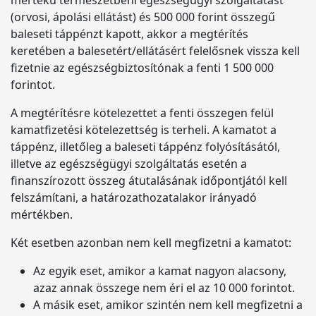
mértékű természetbeni egészségügyi szolgáltatást
(orvosi, ápolási ellátást) és 500 000 forint összegű
baleseti táppénzt kapott, akkor a megtérítés
keretében a balesetért/ellátásért felelősnek vissza kell
fizetnie az egészségbiztosítónak a fenti 1 500 000
forintot.
A megtérítésre kötelezettet a fenti összegen felül
kamatfizetési kötelezettség is terheli. A kamatot a
táppénz, illetőleg a baleseti táppénz folyósításától,
illetve az egészségügyi szolgáltatás esetén a
finanszírozott összeg átutalásának időpontjától kell
felszámítani, a határozathozatalakor irányadó
mértékben.
Két esetben azonban nem kell megfizetni a kamatot:
Az egyik eset, amikor a kamat nagyon alacsony,
azaz annak összege nem éri el az 10 000 forintot.
A másik eset, amikor szintén nem kell megfizetni a