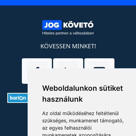
KÖVESSEN MINKET!
Weboldalunkon sütiket
használunk
ELÉRHETŐSÉGEK
Az oldal működéséhez feltétlenül
szükséges, munkamenet támogató,
az egyes felhasználói
+36 1 880 7600
munkamenetek azonosítására