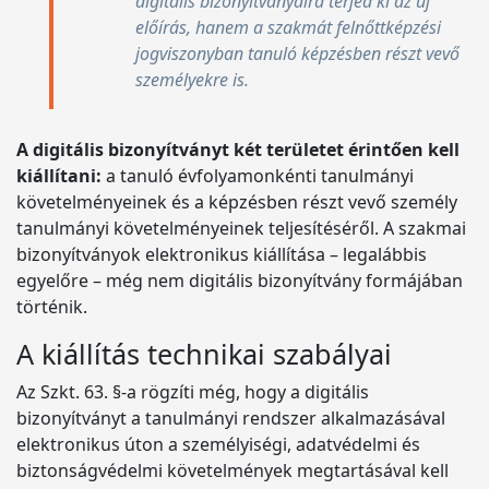
digitális bizonyítványaira terjed ki az új
előírás, hanem a szakmát felnőttképzési
jogviszonyban tanuló képzésben részt vevő
személyekre is.
A digitális bizonyítványt két területet érintően kell
kiállítani:
a tanuló évfolyamonkénti tanulmányi
követelményeinek és a képzésben részt vevő személy
tanulmányi követelményeinek teljesítéséről. A szakmai
bizonyítványok elektronikus kiállítása – legalábbis
egyelőre – még nem digitális bizonyítvány formájában
történik.
A kiállítás technikai szabályai
Az Szkt. 63. §-a rögzíti még, hogy a digitális
bizonyítványt a tanulmányi rendszer alkalmazásával
elektronikus úton a személyiségi, adatvédelmi és
biztonságvédelmi követelmények megtartásával kell