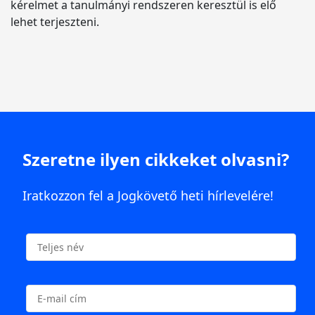
kérelmet a tanulmányi rendszeren keresztül is elő
lehet terjeszteni.
Szeretne ilyen cikkeket olvasni?
Iratkozzon fel a Jogkövető heti hírlevelére!