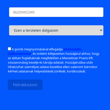
A gomb megnyomásával elfogadja
adatkezelési
tájékoztatónkat
, és önként kifejezetten hozzájárul ahhoz, hogy
az abban foglaltaknak megfelelően a Menedzser Praxis Kft.
visszavonásig kezelje és tárolja adatait. Hozzájárulása után
tiltakozhat személyes adatai kezelése ellen valamint bármikor
kérheti adatainak helyesbítését,törlését, korlátozását.
Feliratkozom