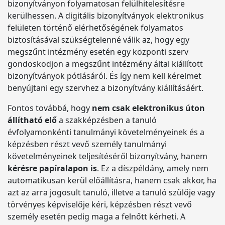
bizonyítványon folyamatosan felülhitelesítésre
kerülhessen. A digitális bizonyítványok elektronikus
felületen történő elérhetőségének folyamatos
biztosításával szükségtelenné válik az, hogy egy
megszűnt intézmény esetén egy központi szerv
gondoskodjon a megszűnt intézmény által kiállított
bizonyítványok pótlásáról. És így nem kell kérelmet
benyújtani egy szervhez a bizonyítvány kiállításáért.
Fontos továbbá, hogy
nem csak elektronikus úton
állítható elő
a szakképzésben a tanuló
évfolyamonkénti tanulmányi követelményeinek és a
képzésben részt vevő személy tanulmányi
követelményeinek teljesítéséről bizonyítvány, hanem
kérésre papíralapon is
. Ez a díszpéldány, amely nem
automatikusan kerül előállításra, hanem csak akkor, ha
azt az arra jogosult tanuló, illetve a tanuló szülője vagy
törvényes képviselője kéri, képzésben részt vevő
személy esetén pedig maga a felnőtt kérheti. A