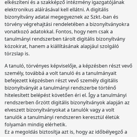
elkészíteni és a szakképző intézmény igazgatójának
elektronikus aláírásával kell ellátni. A digitális
bizonyítvány adatai megegyeznek az Szkt.-ban és
törvény végrehajtási rendeletében a bizonyítványokra
vonatkozó adatokkal. Fontos, hogy nem csak a
tanulmányi rendszerben tárolt digitális bizonyítvány
közokirat, hanem a kiállításának alapjául szolgáló
törzslap is.
A tanuló, törvényes képviselője, a képzésben részt vevő
személy, továbbá a volt tanuló és a tanulmányait
befejezett képzésben részt vevő személy digitális
bizonyítványát a tanulmányi rendszerbe történő
hitelesített belépést követően éri el. Így a tanulmányi
rendszerben őrzött digitális bizonyítványok alapján az
elveszett bizonyítványokat a tanulók vagy a volt
tanulók a tanulmányi rendszeren keresztül életük
folyamán mindig elérhetik.
Ez a megoldás biztosítja azt is, hogy az időbélyegző a