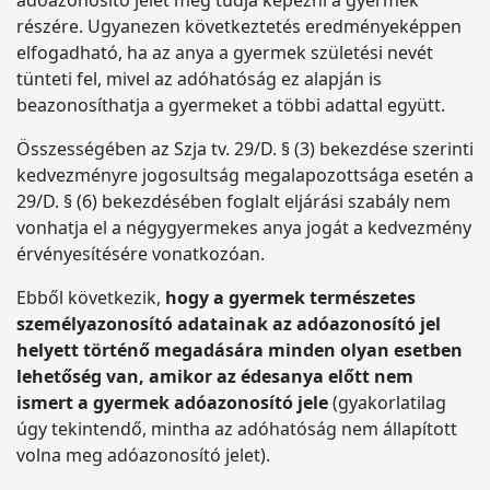
adóazonosító jelet meg tudja képezni a gyermek
részére. Ugyanezen következtetés eredményeképpen
elfogadható, ha az anya a gyermek születési nevét
tünteti fel, mivel az adóhatóság ez alapján is
beazonosíthatja a gyermeket a többi adattal együtt.
Összességében az Szja tv. 29/D. § (3) bekezdése szerinti
kedvezményre jogosultság megalapozottsága esetén a
29/D. § (6) bekezdésében foglalt eljárási szabály nem
vonhatja el a négygyermekes anya jogát a kedvezmény
érvényesítésére vonatkozóan.
Ebből következik,
hogy a gyermek természetes
személyazonosító adatainak az adóazonosító jel
helyett történő megadására minden olyan esetben
lehetőség van, amikor az édesanya előtt nem
ismert a gyermek adóazonosító jele
(gyakorlatilag
úgy tekintendő, mintha az adóhatóság nem állapított
volna meg adóazonosító jelet).