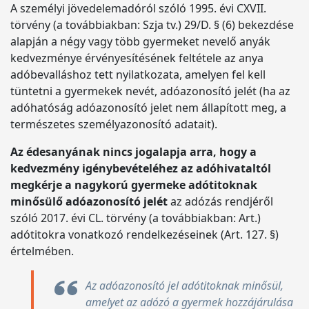
A személyi jövedelemadóról szóló 1995. évi CXVII.
törvény (a továbbiakban: Szja tv.) 29/D. § (6) bekezdése
alapján a négy vagy több gyermeket nevelő anyák
kedvezménye érvényesítésének feltétele az anya
adóbevalláshoz tett nyilatkozata, amelyen fel kell
tüntetni a gyermekek nevét, adóazonosító jelét (ha az
adóhatóság adóazonosító jelet nem állapított meg, a
természetes személyazonosító adatait).
Az édesanyának nincs jogalapja arra, hogy a
kedvezmény igénybevételéhez az adóhivataltól
megkérje a nagykorú gyermeke adótitoknak
minősülő adóazonosító jelét
az adózás rendjéről
szóló 2017. évi CL. törvény (a továbbiakban: Art.)
adótitokra vonatkozó rendelkezéseinek (Art. 127. §)
értelmében.
Az adóazonosító jel adótitoknak minősül,
amelyet az adózó a gyermek hozzájárulása