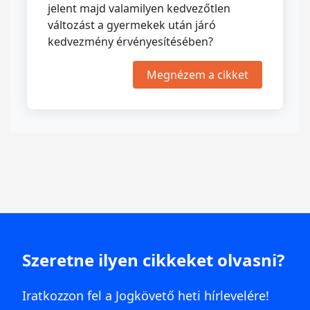
jelent majd valamilyen kedvezőtlen
változást a gyermekek után járó
kedvezmény érvényesítésében?
Megnézem a cikket
Szeretne ilyen cikkeket olvasni?
Iratkozzon fel a Jogkövető heti hírlevelére!