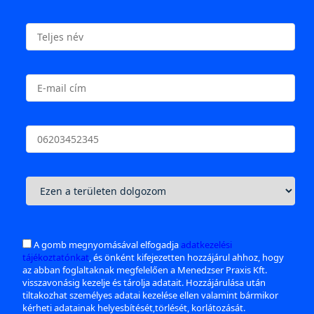
A gomb megnyomásával elfogadja
adatkezelési
tájékoztatónkat
, és önként kifejezetten hozzájárul ahhoz, hogy
az abban foglaltaknak megfelelően a Menedzser Praxis Kft.
visszavonásig kezelje és tárolja adatait. Hozzájárulása után
tiltakozhat személyes adatai kezelése ellen valamint bármikor
kérheti adatainak helyesbítését,törlését, korlátozását.