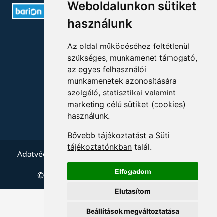
Weboldalunkon sütiket
használunk
ELÉRHETŐSÉGEK
Az oldal működéséhez feltétlenül
szükséges, munkamenet támogató,
+36 1 880 7600
az egyes felhasználói
info@mprx.hu
munkamenetek azonosítására
szolgáló, statisztikai valamint
marketing célú sütiket (cookies)
használunk.
Bővebb tájékoztatást a
Süti
tájékoztatónkban
talál.
Adatvédelem
ÁSZF
Impresszum
Kapcsolat
Elfogadom
© 2026 Copyright:
Menedzserpraxis.hu
Elutasítom
Beállítások megváltoztatása