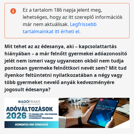
Ez a tartalom 186 napja jelent meg,
lehetséges, hogy az itt szereplő információk
már nem aktuálisak.
Legfrissebb
tartalmainkat itt érheti el.
Mit tehet az az édesanya, aki – kapcsolattartás
hiányában – a már felnőtt gyermekei adóazonosító
jelét nem ismeri vagy ugyanezen okból nem tudja
pontosan gyermeke felnőttkori nevét sem? Mit tud
ilyenkor feltüntetni nyilatkozatában a négy vagy
több gyermeket nevelő anyák kedvezményére
jogosult édesanya?