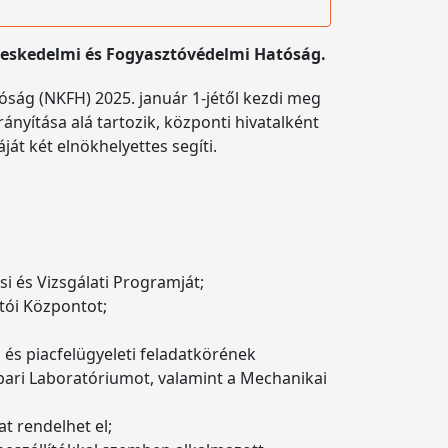
ereskedelmi és Fogyasztóvédelmi Hatóság.
ság (NKFH) 2025. január 1-jétől kezdi meg
yítása alá tartozik, központi hivatalként
át két elnökhelyettes segíti.
i és Vizsgálati Programját;
tói Központot;
i és piacfelügyeleti feladatkörének
pari Laboratóriumot, valamint a Mechanikai
at rendelhet el;