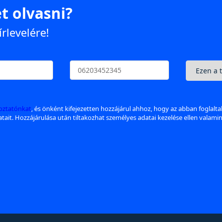
t olvasni?
írlevelére!
koztatónkat
, és önként kifejezetten hozzájárul ahhoz, hogy az abban foglalt
datait. Hozzájárulása után tiltakozhat személyes adatai kezelése ellen valami