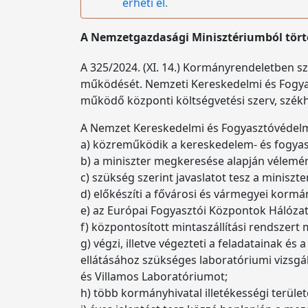
érheti el.
A Nemzetgazdasági Minisztériumból történ
A 325/2024. (XI. 14.) Kormányrendeletben s
működését. Nemzeti Kereskedelmi és Fogyasz
működő központi költségvetési szerv, székhe
A Nemzet Kereskedelmi és Fogyasztóvédelmi 
a) közreműködik a kereskedelem- és fogyasz
b) a miniszter megkeresése alapján vélemén
c) szükség szerint javaslatot tesz a minisz
d) előkészíti a fővárosi és vármegyei kormá
e) az Európai Fogyasztói Központok Hálóza
f) központosított mintaszállítási rendszert
g) végzi, illetve végezteti a feladatainak é
ellátásához szükséges laboratóriumi vizsgá
és Villamos Laboratóriumot;
h) több kormányhivatal illetékességi terület