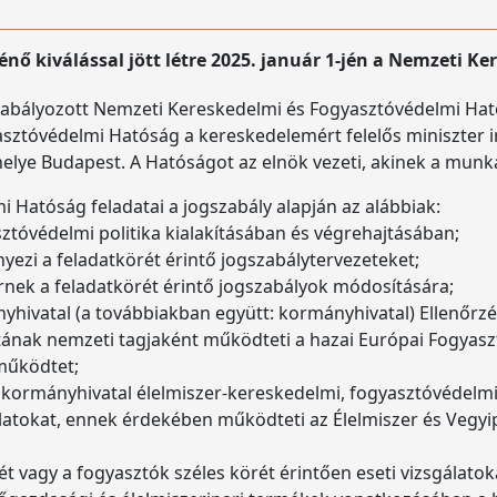
ő kiválással jött létre 2025. január 1-jén a Nemzeti K
zabályozott Nemzeti Kereskedelmi és Fogyasztóvédelmi Ható
tóvédelmi Hatóság a kereskedelemért felelős miniszter irán
lye Budapest. A Hatóságot az elnök vezeti, akinek a munkáj
Hatóság feladatai a jogszabály alapján az alábbiak:
tóvédelmi politika kialakításában és végrehajtásában;
yezi a feladatkörét érintő jogszabálytervezeteket;
ternek a feladatkörét érintő jogszabályok módosítására;
nyhivatal (a továbbiakban együtt: kormányhivatal) Ellenőrzés
tának nemzeti tagjaként működteti a hazai Európai Fogyasz
 működtet;
s a kormányhivatal élelmiszer-kereskedelmi, fogyasztóvédelm
latokat, ennek érdekében működteti az Élelmiszer és Vegyi
ét vagy a fogyasztók széles körét érintően eseti vizsgálatok