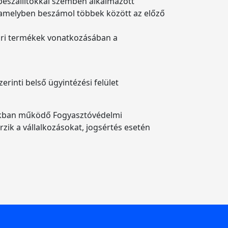
beszállítókkal szemben alkalmazott
, amelyben beszámol többek között az előző
pari termékek vonatkozásában a
rinti belső ügyintézési felület
lokban működő Fogyasztóvédelmi
rzik a vállalkozásokat, jogsértés esetén