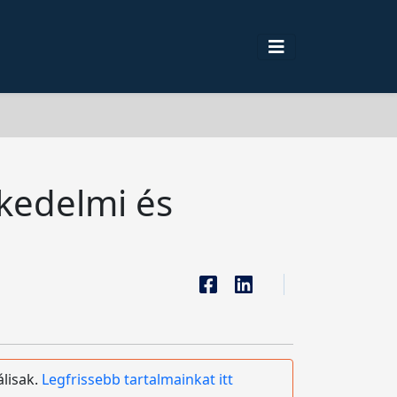
skedelmi és
álisak.
Legfrissebb tartalmainkat itt