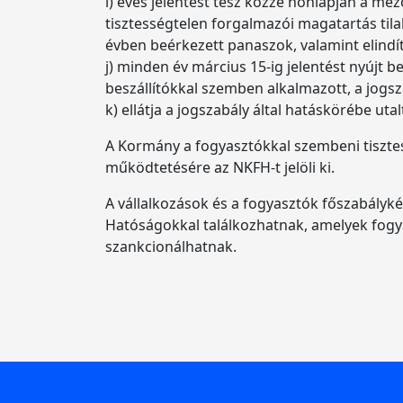
i) éves jelentést tesz közzé honlapján a m
tisztességtelen forgalmazói magatartás til
évben beérkezett panaszok, valamint elindíto
j) minden év március 15-ig jelentést nyújt
beszállítókkal szemben alkalmazott, a jogsz
k) ellátja a jogszabály által hatáskörébe uta
A Kormány a fogyasztókkal szembeni tisztess
működtetésére az NKFH-t jelöli ki.
A vállalkozások és a fogyasztók főszabál
Hatóságokkal találkozhatnak, amelyek fogyas
szankcionálhatnak.