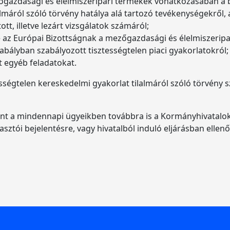
ezőgazdasági és élelmiszeripari termékek vonatkozásában a 
almáról szóló törvény hatálya alá tartozó tevékenységekről
tt, illetve lezárt vizsgálatok számáról;
 be az Európai Bizottságnak a mezőgazdasági és élelmiszeri
abályban szabályozott tisztességtelen piaci gyakorlatokról;
lt egyéb feladatokat.
égtelen kereskedelmi gyakorlat tilalmáról szóló törvény sze
yként a mindennapi ügyeikben továbbra is a Kormányhivata
ztói bejelentésre, vagy hivatalból induló eljárásban ellenő