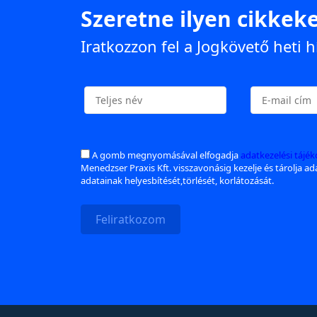
Szeretne ilyen cikkeke
Iratkozzon fel a Jogkövető heti h
A gomb megnyomásával elfogadja
adatkezelési tájé
Menedzser Praxis Kft. visszavonásig kezelje és tárolja a
adatainak helyesbítését,törlését, korlátozását.
Feliratkozom