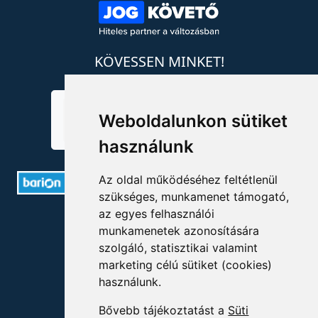
KÖVESSEN MINKET!
Weboldalunkon sütiket
használunk
Az oldal működéséhez feltétlenül
szükséges, munkamenet támogató,
az egyes felhasználói
ELÉRHETŐSÉGEK
munkamenetek azonosítására
szolgáló, statisztikai valamint
+36 1 880 7600
marketing célú sütiket (cookies)
info@mprx.hu
használunk.
Bővebb tájékoztatást a
Süti