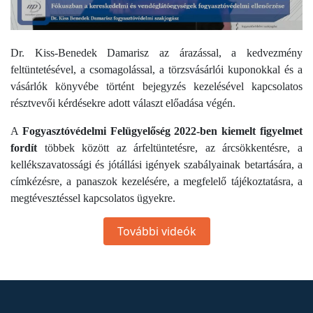
Dr. Kiss-Benedek Damarisz az árazással, a kedvezmény
feltüntetésével, a csomagolással, a törzsvásárlói kuponokkal és a
vásárlók könyvébe történt bejegyzés kezelésével kapcsolatos
résztvevői kérdésekre adott választ előadása végén.
A
Fogyasztóvédelmi Felügyelőség 2022-ben kiemelt figyelmet
fordít
többek között az árfeltüntetésre, az árcsökkentésre, a
kellékszavatossági és jótállási igények szabályainak betartására, a
címkézésre, a panaszok kezelésére, a megfelelő tájékoztatásra, a
megtévesztéssel kapcsolatos ügyekre.
További videók