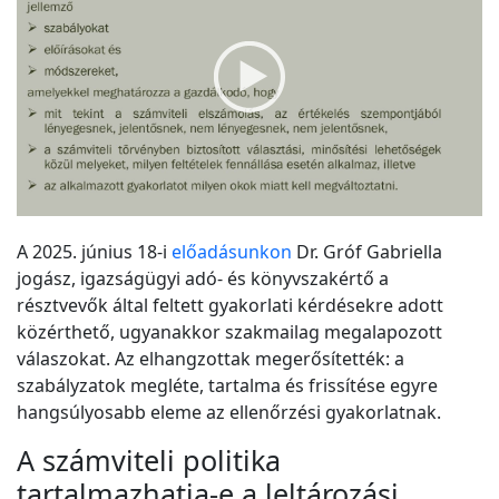
A 2025. június 18-i
előadásunkon
Dr. Gróf Gabriella
jogász, igazságügyi adó- és könyvszakértő a
résztvevők által feltett gyakorlati kérdésekre adott
közérthető, ugyanakkor szakmailag megalapozott
válaszokat. Az elhangzottak megerősítették: a
szabályzatok megléte, tartalma és frissítése egyre
hangsúlyosabb eleme az ellenőrzési gyakorlatnak.
A számviteli politika
tartalmazhatja-e a leltározási,