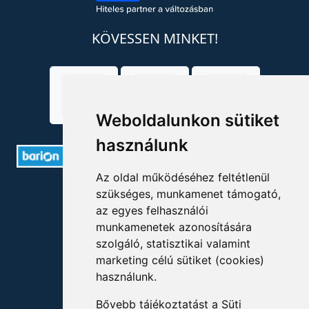
KÖVESSEN MINKET!
Weboldalunkon sütiket
használunk
Az oldal működéséhez feltétlenül
ELÉRHETŐSÉGEK
szükséges, munkamenet támogató,
az egyes felhasználói
+36 1 880 7600
munkamenetek azonosítására
szolgáló, statisztikai valamint
info@mprx.hu
marketing célú sütiket (cookies)
használunk.
Bővebb tájékoztatást a
Süti