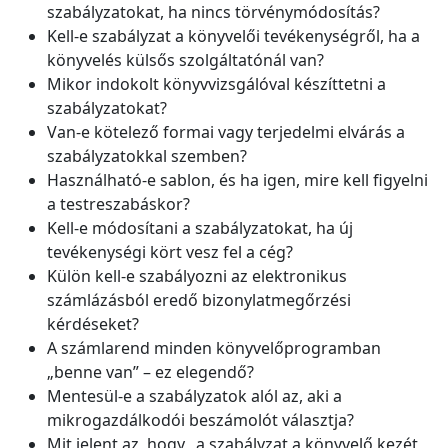
szabályzatokat, ha nincs törvénymódosítás?
Kell-e szabályzat a könyvelői tevékenységről, ha a
könyvelés külsős szolgáltatónál van?
Mikor indokolt könyvvizsgálóval készíttetni a
szabályzatokat?
Van-e kötelező formai vagy terjedelmi elvárás a
szabályzatokkal szemben?
Használható-e sablon, és ha igen, mire kell figyelni
a testreszabáskor?
Kell-e módosítani a szabályzatokat, ha új
tevékenységi kört vesz fel a cég?
Külön kell-e szabályozni az elektronikus
számlázásból eredő bizonylatmegőrzési
kérdéseket?
A számlarend minden könyvelőprogramban
„benne van” – ez elegendő?
Mentesül-e a szabályzatok alól az, aki a
mikrogazdálkodói beszámolót választja?
Mit jelent az, hogy „a szabályzat a könyvelő kezét