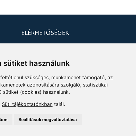
ELÉRHETŐSÉGEK
+36 1 880 7600
info@mprx.hu
 sütiket használunk
feltétlenül szükséges, munkamenet támogató, az
kamenetek azonosítására szolgáló, statisztikai
ú sütiket (cookies) használunk.
a
Süti tájékoztatónkban
talál.
ítom
Beállítások megváltoztatása