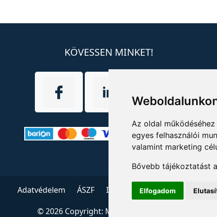
KÖVESSEN MINKET!
Weboldalunkon
Az oldal működéséhez 
egyes felhasználói mun
valamint marketing cél
Bővebb tájékoztatást 
Adatvédelem
ÁSZF
Impresszum
Kapcsolat
Elfogadom
Elutas
© 2026 Copyright:
Menedzserpraxis.hu