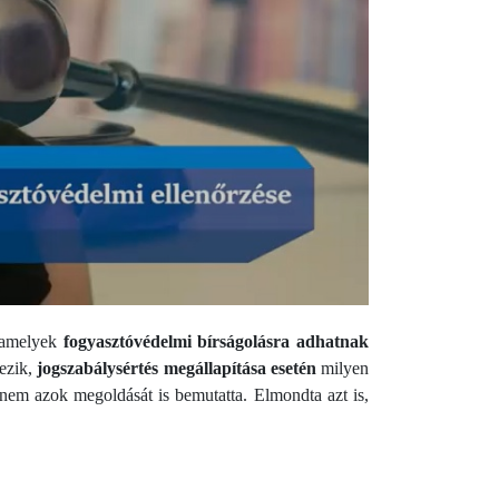
, amelyek
fogyasztóvédelmi bírságolásra adhatnak
kezik,
jogszabálysértés megállapítása esetén
milyen
anem azok megoldását is bemutatta. Elmondta azt is,