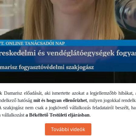
 Damarisz előadását, aki ismertette azokat a legjellemzőbb hibákat
rendelkező hatóság
mit és hogyan ellenőrizhet
, milyen jogokkal rendel
A szakjogász nem csak a jogkövető vállalkozás feladatairól beszélt, h
a vállalkozást
a Békéltető Testületi eljárásban
.
További videók