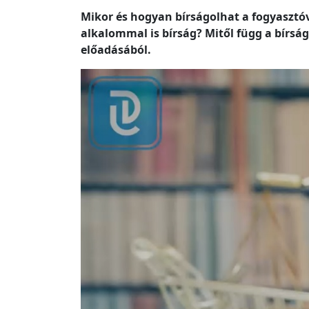
Mikor és hogyan bírságolhat a fogyasztóv
alkalommal is bírság? Mitől függ a bírsá
előadásából.