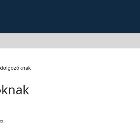
 dolgozóknak
óknak
22