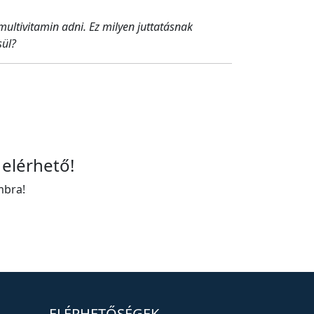
ultivitamin adni. Ez milyen juttatásnak
sül?
 elérhető!
mbra!
ELÉRHETŐSÉGEK