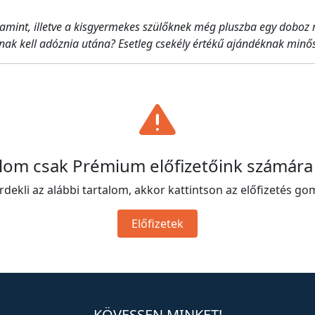
mint, illetve a kisgyermekes szülőknek még pluszba egy doboz m
nak kell adóznia utána? Esetleg csekély értékű ajándéknak minő
alom csak Prémium előfizetőink számára
rdekli az alábbi tartalom, akkor kattintson az előfizetés go
Előfizetek
KÖVESSEN MINKET!