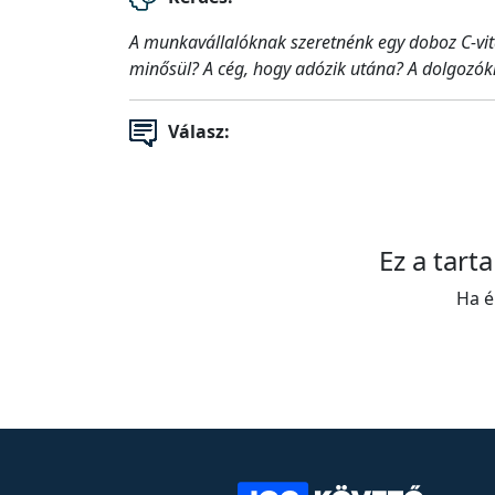
A munkavállalóknak szeretnénk egy doboz C-vita
minősül? A cég, hogy adózik utána? A dolgozók
Válasz:
Ez a tart
Ha é