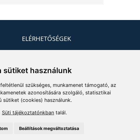
ELÉRHETŐSÉGEK
+36 1 880 7600
info@mprx.hu
 sütiket használunk
feltétlenül szükséges, munkamenet támogató, az
kamenetek azonosítására szolgáló, statisztikai
ú sütiket (cookies) használunk.
a
Süti tájékoztatónkban
talál.
ítom
Beállítások megváltoztatása