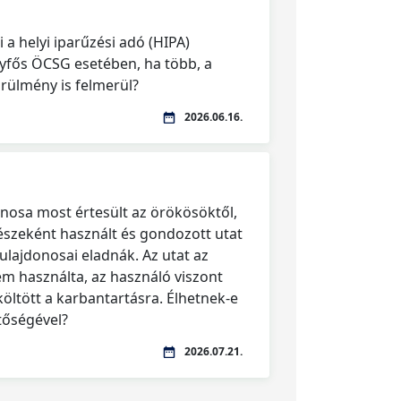
 a helyi iparűzési adó (HIPA)
gyfős ÖCSG esetében, ha több, a
rülmény is felmerül?
2026.06.16.
onosa most értesült az örökösöktől,
észeként használt és gondozott utat
ulajdonosai eladnák. Az utat az
em használta, az használó viszont
költött a karbantartásra. Élhetnek-e
etőségével?
2026.07.21.