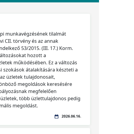
api munkavégzésének tilalmát
vi CII. törvény és az annak
delkező 53/2015. (III. 17.) Korm.
változásokat hozott a
zletek működésében. Ez a változás
i szokások átalakítására készteti a
az üzletek tulajdonosait,
lönböző megoldások keresésére
abályozásnak megfelelően
zletek, több üzlettulajdonos pedig
imális megoldást.
2026.06.16.