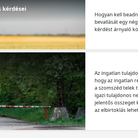
 kérdései
Hogyan kell beadni
bevallását egy né
kérdést árnyaló kö
Az ingatlan tulajd
hogy az ingatlan r
a szomszéd telek t
igazi tulajdonos n
jelentős összeget 
az elbirtoklás leh