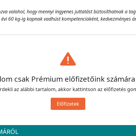
va valahol, hogy mennyi ingyenes juttatást biztosíthatnak a tag
t, évi 60 kg-ig kapnak vadhúst kompetenciaként, kedvezményes áron
alom csak Prémium előfizetőink számára
rdekli az alábbi tartalom, akkor kattintson az előfizetés go
Előfizetek
ÉMÁRÓL