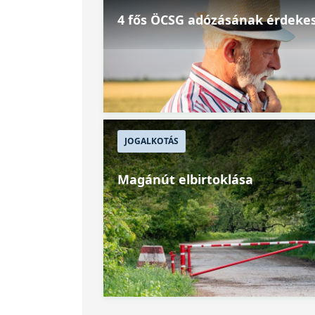
4 fős ÖCSG adózásának érdekes
JOGALKOTÁS
Magánút elbirtoklása