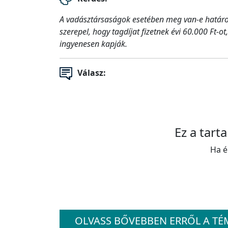
A vadásztársaságok esetében meg van-e határoz
szerepel, hogy tagdíjat fizetnek évi 60.000 Ft-o
ingyenesen kapják.
Válasz:
Ez a tart
Ha é
OLVASS BŐVEBBEN ERRŐL A T