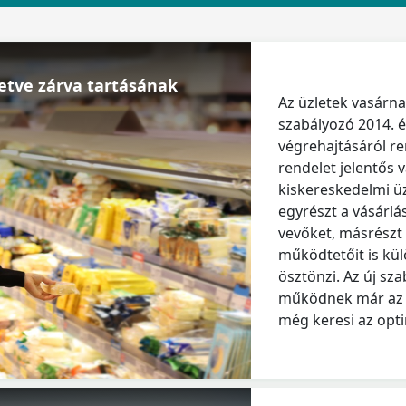
lletve zárva tartásának
Az üzletek vasárn
szabályozó 2014. é
végrehajtásáról ren
rendelet jelentős 
kiskereskedelmi ü
egyrészt a vásárlás
vevőket, másrészt 
működtetőit is kü
ösztönzi. Az új sz
működnek már az ü
még keresi az opt