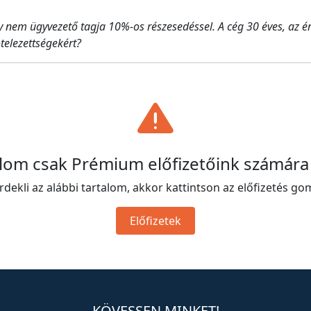
 nem ügyvezető tagja 10%-os részesedéssel. A cég 30 éves, az éri
ötelezettségekért?
alom csak Prémium előfizetőink számára
rdekli az alábbi tartalom, akkor kattintson az előfizetés go
Előfizetek
KÖVESSEN MINKET!