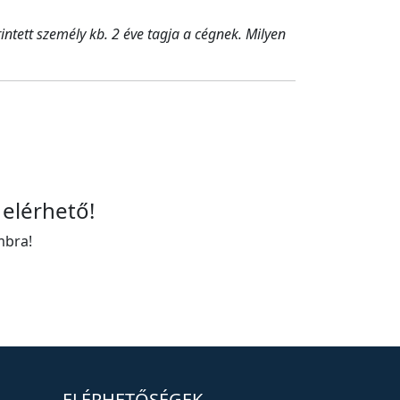
ntett személy kb. 2 éve tagja a cégnek. Milyen
 elérhető!
mbra!
ELÉRHETŐSÉGEK