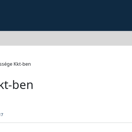
őssége Kkt-ben
kt-ben
17