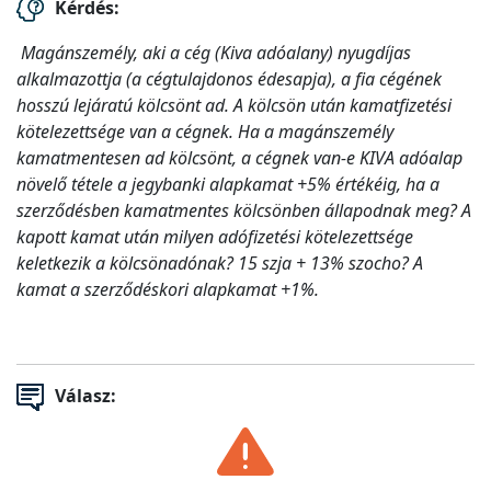
Kérdés:
Magánszemély, aki a cég (Kiva adóalany) nyugdíjas
alkalmazottja (a cégtulajdonos édesapja), a fia cégének
hosszú lejáratú kölcsönt ad. A kölcsön után kamatfizetési
kötelezettsége van a cégnek. Ha a magánszemély
kamatmentesen ad kölcsönt, a cégnek van-e KIVA adóalap
növelő tétele a jegybanki alapkamat +5% értékéig, ha a
szerződésben kamatmentes kölcsönben állapodnak meg? A
kapott kamat után milyen adófizetési kötelezettsége
keletkezik a kölcsönadónak? 15 szja + 13% szocho? A
kamat a szerződéskori alapkamat +1%.
Válasz: