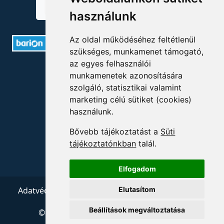
használunk
Az oldal működéséhez feltétlenül
szükséges, munkamenet támogató,
az egyes felhasználói
ELÉRHETŐSÉGEK
munkamenetek azonosítására
szolgáló, statisztikai valamint
+36 1 880 7600
marketing célú sütiket (cookies)
használunk.
info@mprx.hu
Bővebb tájékoztatást a
Süti
tájékoztatónkban
talál.
Elfogadom
Elutasítom
Adatvédelem
ÁSZF
Impresszum
Kapcsolat
Beállítások megváltoztatása
© 2026 Copyright:
Menedzserpraxis.hu