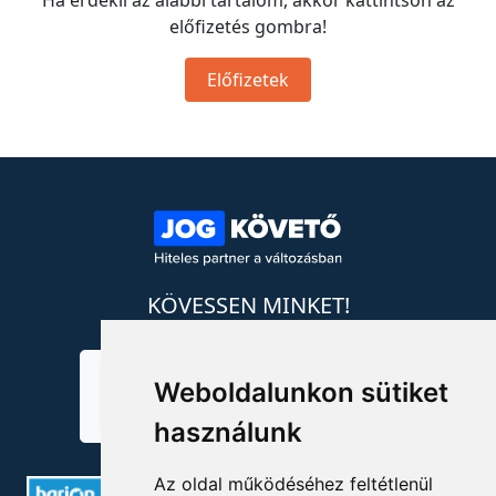
Ha érdekli az alábbi tartalom, akkor kattintson az
előfizetés gombra!
Előfizetek
KÖVESSEN MINKET!
Weboldalunkon sütiket
használunk
Az oldal működéséhez feltétlenül