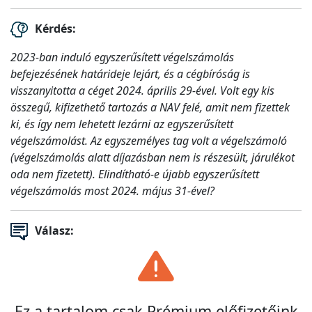
Kérdés:
2023-ban induló egyszerűsített végelszámolás
befejezésének határideje lejárt, és a cégbíróság is
visszanyitotta a céget 2024. április 29-ével. Volt egy kis
összegű, kifizethető tartozás a NAV felé, amit nem fizettek
ki, és így nem lehetett lezárni az egyszerűsített
végelszámolást. Az egyszemélyes tag volt a végelszámoló
(végelszámolás alatt díjazásban nem is részesült, járulékot
oda nem fizetett). Elindítható-e újabb egyszerűsített
végelszámolás most 2024. május 31-ével?
Válasz:
Ez a tartalom csak Prémium előfizetőink