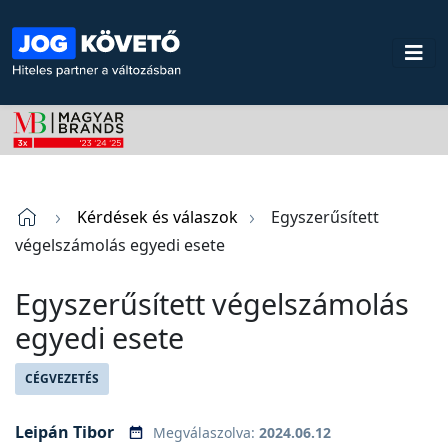
Kérdések és válaszok
Egyszerűsített
végelszámolás egyedi esete
Egyszerűsített végelszámolás
egyedi esete
CÉGVEZETÉS
Leipán Tibor
Megválaszolva:
2024.06.12