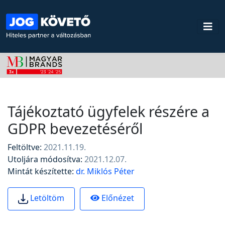
Tájékoztató ügyfelek részére a
GDPR bevezetéséről
Feltöltve:
2021.11.19.
Utoljára módosítva:
2021.12.07.
Mintát készítette:
dr. Miklós Péter
Előnézet
Letöltöm