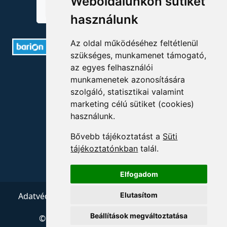
Weboldalunkon sütiket
használunk
Az oldal működéséhez feltétlenül
szükséges, munkamenet támogató,
az egyes felhasználói
ELÉRHETŐSÉGEK
munkamenetek azonosítására
szolgáló, statisztikai valamint
+36 1 880 7600
marketing célú sütiket (cookies)
használunk.
info@mprx.hu
Bővebb tájékoztatást a
Süti
tájékoztatónkban
talál.
Elfogadom
Adatvédelem
ÁSZF
Impresszum
Kapcsolat
Elutasítom
Beállítások megváltoztatása
© 2026 Copyright:
Menedzserpraxis.hu