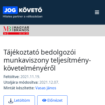
Tájékoztató bedolgozói
munkaviszony teljesítmény-
követelményéről
Feltöltve:
2021.11.19.
Utoljára módosítva:
2021.12.07.
Mintát készítette:
Vasas János
Előnézet
Letöltöm