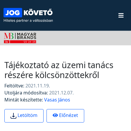
Tájékoztató az üzemi tanács
részére kölcsönzöttekről
Feltöltve:
2021.11.19.
Utoljára módosítva:
2021.12.07.
Mintát készítette:
Vasas János
Előnézet
Letöltöm