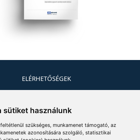
ELÉRHETŐSÉGEK
+36 1 880 7600
info@mprx.hu
 sütiket használunk
feltétlenül szükséges, munkamenet támogató, az
kamenetek azonosítására szolgáló, statisztikai