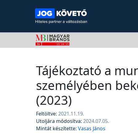
Tájékoztató a mu
személyében bekö
(2023)
Feltöltve:
2021.11.19.
Utoljára módosítva:
2024.07.05.
Mintát készítette:
Vasas János