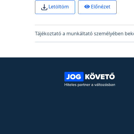
Előnézet
Letöltöm
Tájékoztató a munkáltató személyében bekö