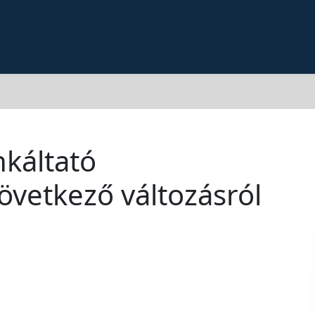
nkáltató
vetkező változásról