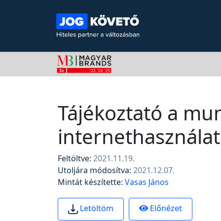
Tájékoztató a mu
internethasználat
Feltöltve:
2021.11.19.
Utoljára módosítva:
2021.12.07.
Mintát készítette:
Vasas János
Előnézet
Letöltöm