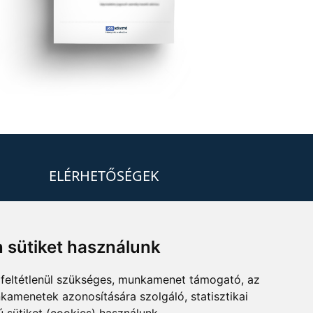
ELÉRHETŐSÉGEK
+36 1 880 7600
info@mprx.hu
 sütiket használunk
feltétlenül szükséges, munkamenet támogató, az
kamenetek azonosítására szolgáló, statisztikai