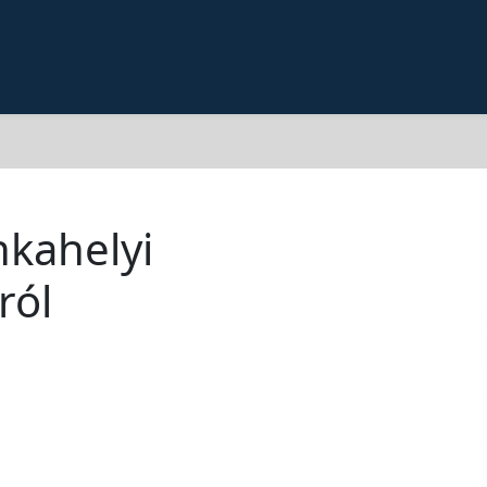
nkahelyi
ról