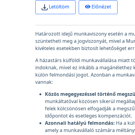
Előnézet
Letöltöm
Határozott idejű munkaviszony esetén a m
szüntetheti meg a jogviszonyát, mivel a Mun
kivételes esetekben biztosít lehetőséget err
A házastárs külföldi munkavállalása miatt
indoknak, mivel ez inkább a magánélethez k
külön felmondási jogot. Azonban a munkavá
vannak:
Közös megegyezéssel történő megszü
munkáltatóval közösen sikerül megálla
felek kölcsönösen elfogadják a megszűn
időpontot és esetleges kompenzációt.
Azonnali hatályú felmondás:
Ha a külf
amely a munkavállaló számára méltányt