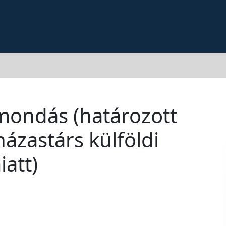
lmondás (határozott
házastárs külföldi
att)