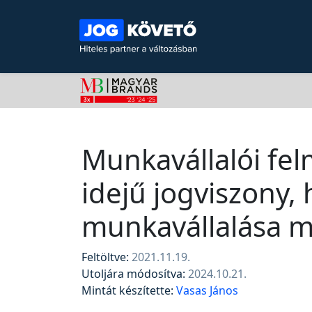
Munkavállalói fe
idejű jogviszony, 
munkavállalása mi
Feltöltve:
2021.11.19.
Utoljára módosítva:
2024.10.21.
Mintát készítette:
Vasas János