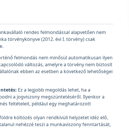
unkavállaló rendes felmondással alapvetően nem
ka törvénykönyve (2012. évi I. törvény) csak
e.
 történő felmondás nem minősül automatikusan ilyen
apcsolódó változás, amelyre a törvény nem biztosít
llalónak ebben az esetben a következő lehetőségei
ntetés:
Ez a legjobb megoldás lehet, ha a
podni a jogviszony megszüntetéséről. Ilyenkor a
és feltételeit, például egy meghatározott
öldre költözés olyan rendkívüli helyzetet idéz elő,
alanul nehézzé teszi a munkaviszony fenntartását,