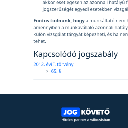
akkor esetlegesen az azonnali hatályú 
jogszerűségét egyedi esetekben vizsgá
Fontos tudnunk, hogy
a munkáltató nem k
amennyiben a munkavállaló azonnali hatály
külön vizsgálat tárgyát képezheti, és ha nem
tehet.
Kapcsolódó jogszabály
2012. évi I. törvény
65. §