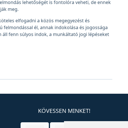
felmondás lehetőségét is fontolóra veheti, de ennek
lják meg.
öteles elfogadni a közös megegyezést és
ú felmondással él, annak indokolása és jogossága
 áll fenn súlyos indok, a munkáltató jogi lépéseket
KÖVESSEN MINKET!