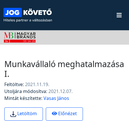
Munkavállaló meghatalmazása
I.
Feltöltve:
2021.11.19.
Utoljára módosítva:
2021.12.07.
Mintát készítette:
Vasas János
Előnézet
Letöltöm