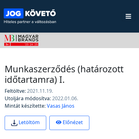
Munkaszerződés (határozott
időtartamra) I.
Feltöltve:
2021.11.19.
Utoljára módosítva:
2022.01.06.
Mintát készítette:
Vasas János
Előnézet
Letöltöm