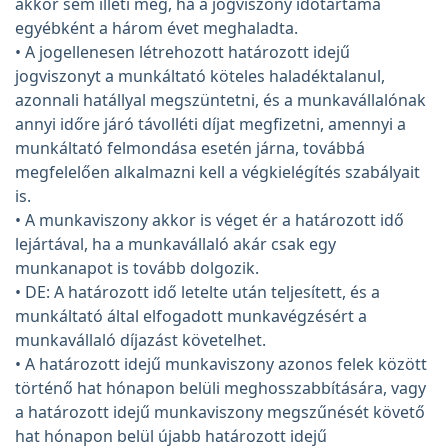
akkor sem illeti meg, ha a jogviszony időtartama
egyébként a három évet meghaladta.
• A jogellenesen létrehozott határozott idejű
jogviszonyt a munkáltató köteles haladéktalanul,
azonnali hatállyal megszüntetni, és a munkavállalónak
annyi időre járó távolléti díjat megfizetni, amennyi a
munkáltató felmondása esetén járna, továbbá
megfelelően alkalmazni kell a végkielégítés szabályait
is.
• A munkaviszony akkor is véget ér a határozott idő
lejártával, ha a munkavállaló akár csak egy
munkanapot is tovább dolgozik.
• DE: A határozott idő letelte után teljesített, és a
munkáltató által elfogadott munkavégzésért a
munkavállaló díjazást követelhet.
• A határozott idejű munkaviszony azonos felek között
történő hat hónapon belüli meghosszabbítására, vagy
a határozott idejű munkaviszony megszűnését követő
hat hónapon belül újabb határozott idejű