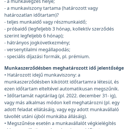
- a munkavégzés helye;
- a munkaviszony tartama (határozott vagy
határozatlan időtartam)?
- teljes munkaidő vagy részmunkaidő;
- próbaidő (legfeljebb 3 hónap, kollektív szerződés
szerint legfeljebb 6 hónap);
- hátrányos jogkövetkezmény;
- versenytilalmi megállapodás;
- speciális díjazási formák, pl. prémium.
Munkaszerződésben meghatározott idő jelentősége
• Határozott idejű munkaviszony: a
munkaszerződésben kikötött időtartamra létesül, és
ezen időtartam elteltével automatikusan megszűnik.
• Időtartamát naptárilag (pl. 2022. december 31- ig),
vagy más alkalmas módon kell meghatározni (pl. egy
adott feladat ellátásáig, vagy egy adott munkavállaló
távollét utáni újból munkába állásáig).
• Megszűnése esetén a munkavállalót végkielégítés