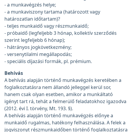
- a munkavégzés helye;
- a munkaviszony tartama (határozott vagy
határozatlan időtartam)?
- teljes munkaidő vagy részmunkaidő;
- próbaidő (legfeljebb 3 hónap, kollektív szerződés
szerint legfeljebb 6 hónap);
- hátrányos jogkövetkezmény;
- versenytilalmi megállapodás;
- speciális díjazási formák, pl. prémium.
Behívás
A behívás alapján történő munkavégzés keretében a
foglalkoztatásra nem állandó jelleggel kerül sor,
hanem csak olyan esetben, amikor a munkáltató
igényt tart rá, tehát a felmerülő feladatokhoz igazodva
(2012. évi I. törvény, Mt. 193. §).
A behívás alapján történő munkavégzés előnye a
munkaidő rugalmas, hatékony felhasználása. A felek a
jogviszonyt részmunkaidőben történő foglalkoztatásra