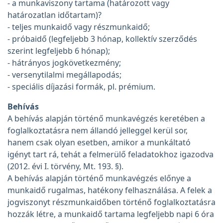
- a munkaviszony tartama (határozott vagy
határozatlan időtartam)?
- teljes munkaidő vagy részmunkaidő;
- próbaidő (legfeljebb 3 hónap, kollektív szerződés
szerint legfeljebb 6 hónap);
- hátrányos jogkövetkezmény;
- versenytilalmi megállapodás;
- speciális díjazási formák, pl. prémium.
Behívás
A behívás alapján történő munkavégzés keretében a
foglalkoztatásra nem állandó jelleggel kerül sor,
hanem csak olyan esetben, amikor a munkáltató
igényt tart rá, tehát a felmerülő feladatokhoz igazodva
(2012. évi I. törvény, Mt. 193. §).
A behívás alapján történő munkavégzés előnye a
munkaidő rugalmas, hatékony felhasználása. A felek a
jogviszonyt részmunkaidőben történő foglalkoztatásra
hozzák létre, a munkaidő tartama legfeljebb napi 6 óra