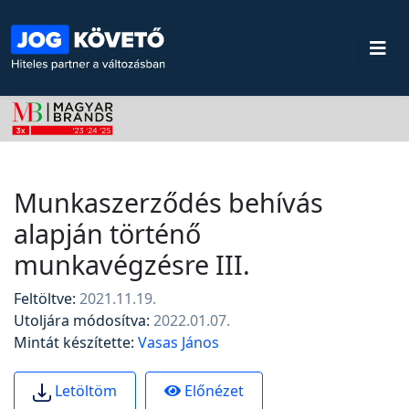
Munkaszerződés behívás
alapján történő
munkavégzésre III.
Feltöltve:
2021.11.19.
Utoljára módosítva:
2022.01.07.
Mintát készítette:
Vasas János
Előnézet
Letöltöm