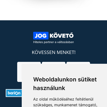
KÖVESSEN MINKET!
Weboldalunkon sütiket
használunk
Az oldal működéséhez feltétlenül
ELÉRHETŐSÉGEK
szükséges, munkamenet támogató,