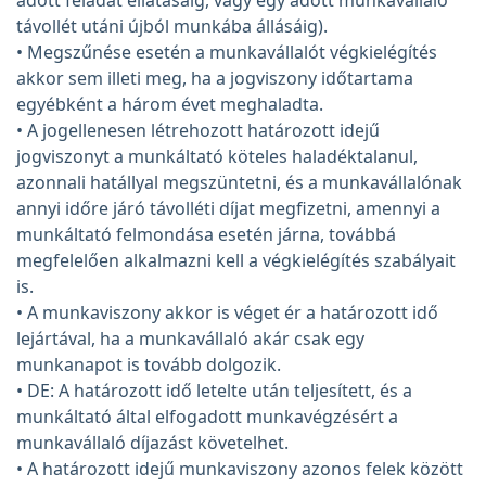
adott feladat ellátásáig, vagy egy adott munkavállaló
távollét utáni újból munkába állásáig).
• Megszűnése esetén a munkavállalót végkielégítés
akkor sem illeti meg, ha a jogviszony időtartama
egyébként a három évet meghaladta.
• A jogellenesen létrehozott határozott idejű
jogviszonyt a munkáltató köteles haladéktalanul,
azonnali hatállyal megszüntetni, és a munkavállalónak
annyi időre járó távolléti díjat megfizetni, amennyi a
munkáltató felmondása esetén járna, továbbá
megfelelően alkalmazni kell a végkielégítés szabályait
is.
• A munkaviszony akkor is véget ér a határozott idő
lejártával, ha a munkavállaló akár csak egy
munkanapot is tovább dolgozik.
• DE: A határozott idő letelte után teljesített, és a
munkáltató által elfogadott munkavégzésért a
munkavállaló díjazást követelhet.
• A határozott idejű munkaviszony azonos felek között