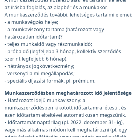
A munkaszerződés kötelező alaki és tartalmi kellékei
az írásba foglalás, az alapbér és a munkakör.
A munkaszerződés további, lehetséges tartalmi elemei:
- a munkavégzés helye;
- a munkaviszony tartama (határozott vagy
határozatlan időtartam)?
- teljes munkaidő vagy részmunkaidő;
- próbaidő (legfeljebb 3 hónap, kollektív szerződés
szerint legfeljebb 6 hónap);
- hátrányos jogkövetkezmény;
- versenytilalmi megállapodás;
- speciális díjazási formák, pl. prémium.
Munkaszerződésben meghatározott idő jelentősége
• Határozott idejű munkaviszony: a
munkaszerződésben kikötött időtartamra létesül, és
ezen időtartam elteltével automatikusan megszűnik.
• Időtartamát naptárilag (pl. 2022. december 31- ig),
vagy más alkalmas módon kell meghatározni (pl. egy