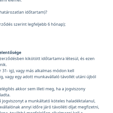
lmi elemei:
határozatlan időtartam)?
erződés szerint legfeljebb 6 hónap);
elentősége
erződésben kikötött időtartamra létesül, és ezen
nik.
r 31- ig), vagy más alkalmas módon kell
ig, vagy egy adott munkavállaló távollét utáni újból
égítés akkor sem illeti meg, ha a jogviszony
adta.
jű jogviszonyt a munkáltató köteles haladéktalanul,
állalónak annyi időre járó távolléti díjat megfizetni,