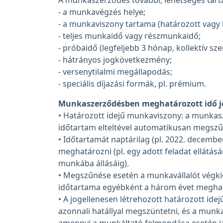
A munkaszerződés további, lehetséges tarta
- a munkavégzés helye;
- a munkaviszony tartama (határozott vagy 
- teljes munkaidő vagy részmunkaidő;
- próbaidő (legfeljebb 3 hónap, kollektív sz
- hátrányos jogkövetkezmény;
- versenytilalmi megállapodás;
- speciális díjazási formák, pl. prémium.
Munkaszerződésben meghatározott idő j
• Határozott idejű munkaviszony: a munkasz
időtartam elteltével automatikusan megszű
• Időtartamát naptárilag (pl. 2022. decembe
meghatározni (pl. egy adott feladat ellátásá
munkába állásáig).
• Megszűnése esetén a munkavállalót végkiel
időtartama egyébként a három évet meghal
• A jogellenesen létrehozott határozott ide
azonnali hatállyal megszüntetni, és a munkav