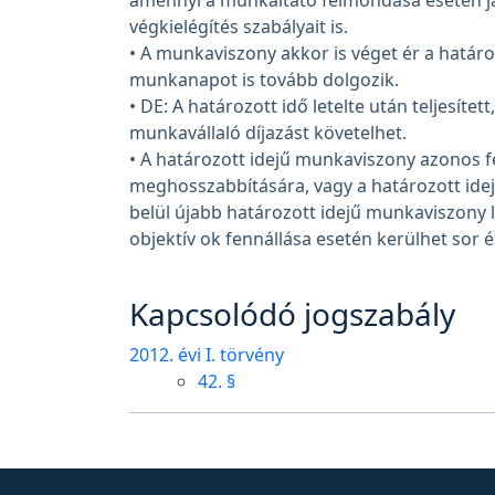
amennyi a munkáltató felmondása esetén já
végkielégítés szabályait is.
• A munkaviszony akkor is véget ér a határoz
munkanapot is tovább dolgozik.
• DE: A határozott idő letelte után teljesít
munkavállaló díjazást követelhet.
• A határozott idejű munkaviszony azonos f
meghosszabbítására, vagy a határozott id
belül újabb határozott idejű munkaviszony 
objektív ok fennállása esetén kerülhet sor 
Kapcsolódó jogszabály
2012. évi I. törvény
42. §