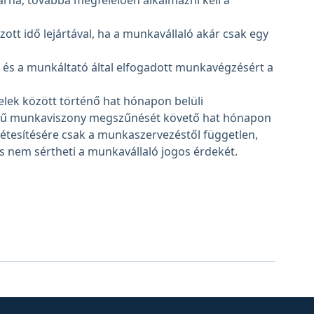
rna, továbbá megfelelően alkalmazni kell a
ott idő lejártával, ha a munkavállaló akár csak egy
ett, és a munkáltató által elfogadott munkavégzésért a
elek között történő hat hónapon belüli
ejű munkaviszony megszűnését követő hat hónapon
létesítésére csak a munkaszervezéstől független,
és nem sértheti a munkavállaló jogos érdekét.