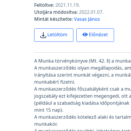
Feltöltve:
2021.11.19.
Utoljára módosítva:
2022.01.07.
Mintát készítette:
Vasas János
Előnézet
Letöltöm
A Munka törvénykönyve (Mt. 42. §) a munka
A munkaszerződés olyan megállapodás, amel
irányítása szerint munkát végezni, a munkál
munkabért fizetni.
A munkaszerződés főszabályként csak a munka
jogszabály ezt kifejezetten megengedi, ott 
(például a szabadság kiadása időpontjának 
mint 15 nap).
A munkaszerződés kötelező alaki és tartalmi 
munkakör.