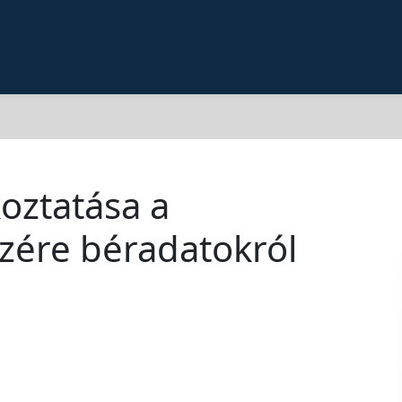
oztatása a
zére béradatokról