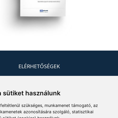
ELÉRHETŐSÉGEK
+36 1 880 7600
info@mprx.hu
 sütiket használunk
feltétlenül szükséges, munkamenet támogató, az
kamenetek azonosítására szolgáló, statisztikai