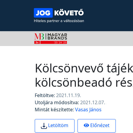
Kölcsönvevő tájék
kölcsönbeadó rés
Feltöltve:
2021.11.19.
Utoljára módosítva:
2021.12.07.
Mintát készítette:
Vasas János
Előnézet
Letöltöm